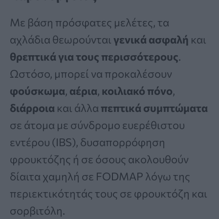
Με βάση πρόσφατες μελέτες, τα
αχλάδια θεωρούνται
γενικά ασφαλή
και
θρεπτικά για τους περισσότερους
.
Ωστόσο, μπορεί να προκαλέσουν
φούσκωμα
,
αέρια
,
κοιλιακό πόνο
,
διάρροια
και άλλα
πεπτικά συμπτώματα
σε άτομα με σύνδρομο ευερέθιστου
εντέρου (IBS), δυσαπορρόφηση
φρουκτόζης ή σε όσους ακολουθούν
δίαιτα χαμηλή σε FODMAP λόγω της
περιεκτικότητάς τους σε φρουκτόζη και
σορβιτόλη.