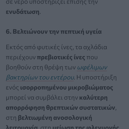
σε νερό υποστηρίζει επίσης την
ενυδάτωση
.
6. Βελτιώνουν την πεπτική υγεία
Εκτός από φυτικές ίνες, τα αχλάδια
περιέχουν
πρεβιοτικές ίνες
που
βοηθούν στη θρέψη των
ωφέλιμων
βακτηρίων του εντέρου
. Η υποστήριξη
ενός
ισορροπημένου μικροβιώματος
μπορεί να συμβάλει στην
καλύτερη
απορρόφηση θρεπτικών συστατικών
,
στη
βελτιωμένη ανοσολογική
λειτουργία
, στη
μείωση της φλεγμονής