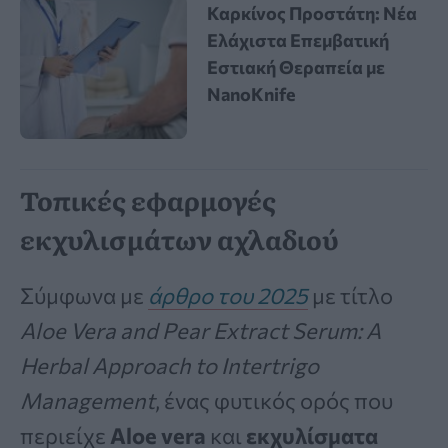
Καρκίνος Προστάτη: Νέα
Ελάχιστα Επεμβατική
Εστιακή Θεραπεία με
NanoKnife
Τοπικές εφαρμογές
εκχυλισμάτων αχλαδιού
Σύμφωνα με
άρθρο του 2025
με τίτλο
Aloe Vera and Pear Extract Serum: A
Herbal Approach to Intertrigo
Management
, ένας φυτικός ορός που
περιείχε
Aloe vera
και
εκχυλίσματα