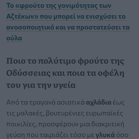
Το «φρούτο της γονιμότητας των
Αζτέκων» που μπορεί να ενισχύσει το
ανοσοποιητικό και να προστατεύσει τα
ούλα
Ποιο το πολύτιμο φρούτο της
Οδύσσειας και ποια τα οφέλη
του για την υγεία
Από τα τραγανά ασιατικά
αχλάδια
έως
τις μαλακές, βουτυρένιες ευρωπαϊκές
ποικιλίες, προσφέρουν μια διακριτική
γεύση που ταιριάζει τόσο με
γλυκά
όσο