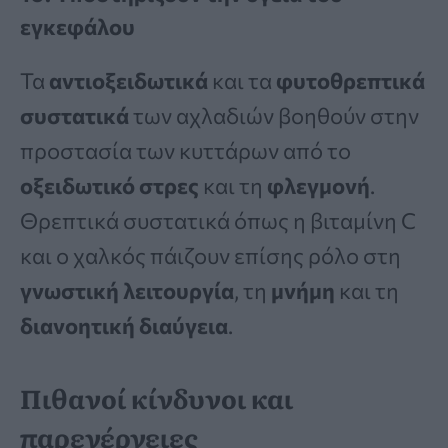
εγκεφάλου
Τα
αντιοξειδωτικά
και τα
φυτοθρεπτικά
συστατικά
των αχλαδιών βοηθούν στην
προστασία των κυττάρων από το
οξειδωτικό στρες
και τη
φλεγμονή
.
Θρεπτικά συστατικά όπως η βιταμίνη C
και ο χαλκός πάιζουν επίσης ρόλο στη
γνωστική λειτουργία
, τη
μνήμη
και τη
διανοητική διαύγεια
.
Πιθανοί κίνδυνοι και
παρενέργειες