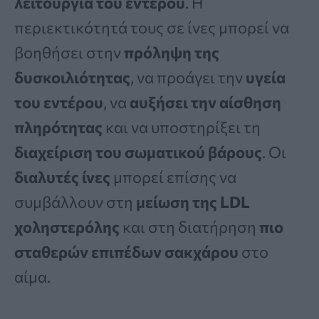
λειτουργία του εντέρου
. Η
περιεκτικότητά τους σε ίνες μπορεί να
βοηθήσει στην
πρόληψη της
δυσκοιλιότητας
, να προάγει την
υγεία
του εντέρου
, να
αυξήσει την αίσθηση
πληρότητας
και να υποστηρίξει τη
διαχείριση του σωματικού βάρους
. Οι
διαλυτές ίνες
μπορεί επίσης να
συμβάλλουν στη
μείωση της LDL
χοληστερόλης
και στη διατήρηση
πιο
σταθερών επιπέδων σακχάρου
στο
αίμα.