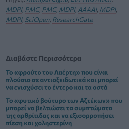
MDPI
,
PMC
,
PMC
,
MDPI
,
AAAAI
,
MDPI
,
MDPI
,
SciOpen
,
ResearchGate
Διαβάστε Περισσότερα
Το «φρούτο του Λαέρτη» που είναι
πλούσιο σε αντιοξειδωτικά και μπορεί
να ενισχύσει το έντερο και τα οστά
Το «φυτικό βούτυρο των Αζτέκων» που
μπορεί να βελτιώσει τα συμπτώματα
της αρθρίτιδας και να εξισορροπήσει
πίεση και χοληστερίνη