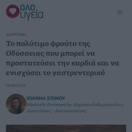
Μετάβαση
στο
Main
περιεχόμενο
Men
ΔΙΑΤΡΟΦΉ
Το πολύτιμο φρούτο της
Οδύσσειας που μπορεί να
προστατεύσει την καρδιά και να
ενισχύσει το γαστρεντερικό
12/06/2026
ΙΩΆΝΝΑ ΣΠΊΝΟΥ
Medically Reviewed by
:
Δήμητρα Ευθυμιοπούλου,
Διαιτολόγος - Διατροφολόγος