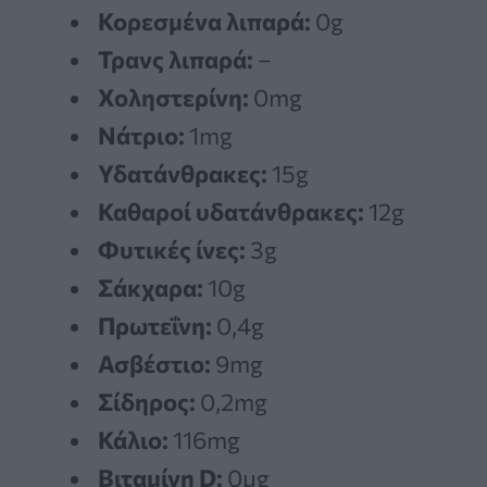
Κορεσμένα λιπαρά:
0g
Τρανς λιπαρά:
–
Χοληστερίνη:
0mg
Νάτριο:
1mg
Υδατάνθρακες:
15g
Καθαροί υδατάνθρακες:
12g
Φυτικές ίνες:
3g
Σάκχαρα:
10g
Πρωτεΐνη:
0,4g
Ασβέστιο:
9mg
Σίδηρος:
0,2mg
Κάλιο:
116mg
Βιταμίνη D:
0μg