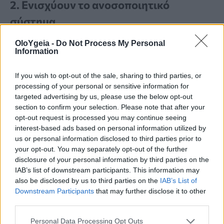
2. Ενισχύουν το ανοσοποιητικό
σύστημα
OloYgeia -
Do Not Process My Personal
Τα αχλάδια περιέχουν
βιταμίνη C
και
Information
αντιοξειδωτικά
που υποστηρίζουν τη
If you wish to opt-out of the sale, sharing to third parties, or
λειτουργία του ανοσοποιητικού
processing of your personal or sensitive information for
targeted advertising by us, please use the below opt-out
συστήματος. Η βιταμίνη C συμβάλλει
section to confirm your selection. Please note that after your
στην
παραγωγή λευκών αιμοσφαιρίων
,
opt-out request is processed you may continue seeing
interest-based ads based on personal information utilized by
ενώ τα αντιοξειδωτικά βοηθούν στην
us or personal information disclosed to third parties prior to
your opt-out. You may separately opt-out of the further
προστασία των κυττάρων από τις
disclosure of your personal information by third parties on the
βλάβες
που προκαλούν οι ελεύθερες
IAB’s list of downstream participants. This information may
also be disclosed by us to third parties on the
IAB’s List of
ρίζες. Η τακτική κατανάλωση μπορεί να
Downstream Participants
that may further disclose it to other
third parties.
υποστηρίξει τις φυσικές άμυνες του
οργανισμού
απέναντι στις ασθένειες
.
Personal Data Processing Opt Outs