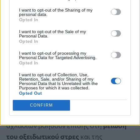
I want to opt-out of the Sharing of my
personal data.
3. Υποστηρίζουν την υγεία της καρδιάς
Opted In
I want to opt-out of the Sale of my
Personal Data.
Τα αχλάδια παρέχουν θρεπτικά
Opted In
συστατικά που συμβάλλουν στην
I want to opt-out of processing my
Personal Data for Targeted Advertising.
καρδιαγγειακή υγεία
, όπως το
κάλιο
και
Opted In
οι
φυτικές ίνες
. Το κάλιο βοηθά στη
I want to opt-out of Collection, Use,
Retention, Sale, and/or Sharing of my
ρύθμιση της αρτηριακής πίεσης
, ενώ οι
Personal Data that Is Unrelated with the
Purposes for which it was collected.
φυτικές ίνες μπορεί να συμβάλουν στη
Opted Out
μείωση των επιπέδων της LDL
CONFIRM
χοληστερόλης
. Τα αντιοξειδωτικά των
αχλαδιών βοηθούν επίσης στη
μείωση
του οξειδωτικού στρες
και της