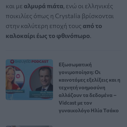
και με
αλμυρά πιάτα
, ενώ οι ελληνικές
ποικιλίες όπως η Crystalia βρίσκονται
στην καλύτερη εποχή τους
από το
καλοκαίρι έως το φθινόπωρο
.
Εξωσωματική
γονιμοποίηση: Οι
καινοτόμες εξελίξεις και η
τεχνητή νοημοσύνη
αλλάζουν τα δεδομένα –
Vidcast με τον
γυναικολόγο Ηλία Τσάκο