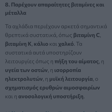
8. Παρέχουν απαραίτητες βιταμίνες και
μέταλλα
Τα αχλάδια περιέχουν αρκετά σημαντικά
θρεπτικά συστατικά, όπως
βιταμίνη C
,
βιταμίνη K
,
κάλιο
και
χαλκό
. Τα
συστατικά αυτά υποστηρίζουν
λειτουργίες όπως η
πήξη του αίματος
, η
υγεία των οστών
, η
ισορροπία
ηλεκτρολυτών
, η
μυϊκή λειτουργία
, ο
σχηματισμός ερυθρών αιμοσφαιρίων
και η
ανοσολογική υποστήριξη
.