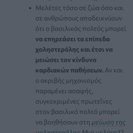
Μελέτες τόσο σε ζώα όσο και
σε ανθρώπους αποδεικνύουν
ότι ο βασιλικός πολτός μπορεί
να επηρεάσει τα επίπεδα
χοληστερόλης και έτσι να
μειώσει τον κίνδυνο
καρδιακών παθήσεων.
Αν και
ο ακριβής μηχανισμός
παραμένει ασαφής,
συγκεκριμένες πρωτεΐνες
στον βασιλικό πολτό μπορεί
να βοηθήσουν στη
μείωση της
χοληστερόλης
. Μια
μελέτη
12