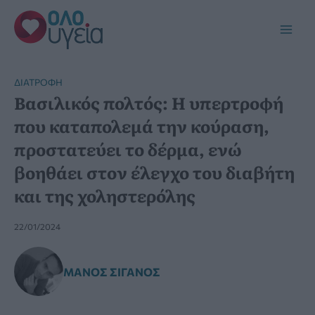
Μετάβαση
στο
Main
περιεχόμενο
Men
ΔΙΑΤΡΟΦΉ
Βασιλικός πολτός: Η υπερτροφή
που καταπολεμά την κούραση,
προστατεύει το δέρμα, ενώ
βοηθάει στον έλεγχο του διαβήτη
και της χοληστερόλης
22/01/2024
ΜΆΝΟΣ ΣΙΓΑΝΌΣ