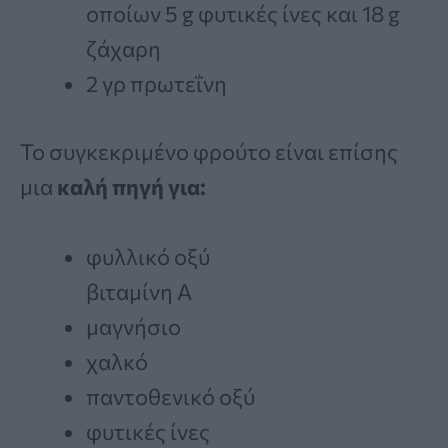
οποίων 5 g φυτικές ίνες και 18 g
ζάχαρη
2 γρ πρωτεΐνη
Το συγκεκριμένο φρούτο είναι επίσης
μια
καλή πηγή για:
φυλλικό οξύ
βιταμίνη Α
μαγνήσιο
χαλκό
παντοθενικό οξύ
φυτικές ίνες