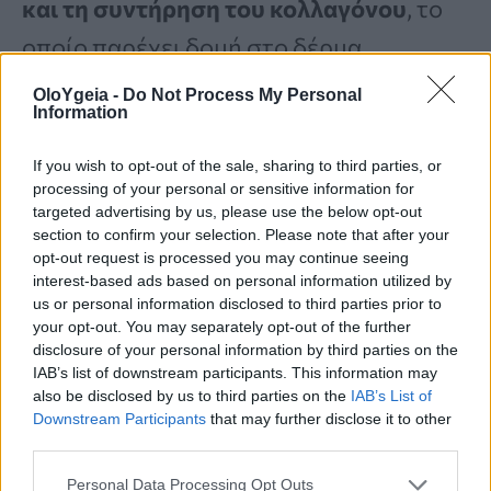
και τη συντήρηση του κολλαγόνου
, το
οποίο παρέχει δομή στο δέρμα.
OloYgeia -
Do Not Process My Personal
Information
Πιθανές παρενέργειας της
παπάγιας – Ποιοι δεν πρέπει να
If you wish to opt-out of the sale, sharing to third parties, or
processing of your personal or sensitive information for
τρώνε
targeted advertising by us, please use the below opt-out
section to confirm your selection. Please note that after your
opt-out request is processed you may continue seeing
Ο καρπός της παπάγιας είναι μια κοινή
interest-based ads based on personal information utilized by
us or personal information disclosed to third parties prior to
τροφή και είναι ασφαλής να
your opt-out. You may separately opt-out of the further
καταναλωθεί όταν είναι ώριμος.
disclosure of your personal information by third parties on the
IAB’s list of downstream participants. This information may
Ωστόσο, το
άγουρο φρούτο
περιέχει
also be disclosed by us to third parties on the
IAB’s List of
Downstream Participants
that may further disclose it to other
λάτεξ παπάγιας, το οποίο περιέχει ένα
third parties.
ένζυμο που ονομάζεται παπαΐνη. Η λήψη
Personal Data Processing Opt Outs