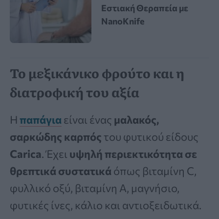
Εστιακή Θεραπεία με
NanoKnife
Το μεξικάνικο φρούτο και η
διατροφική του αξία
Η
παπάγια
είναι ένας
μαλακός,
σαρκώδης καρπός
του φυτικού είδους
Carica
. Έχει
υψηλή περιεκτικότητα σε
θρεπτικά συστατικά
όπως βιταμίνη C,
φυλλικό οξύ, βιταμίνη Α, μαγνήσιο,
φυτικές ίνες, κάλιο και αντιοξειδωτικά.