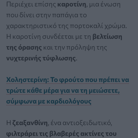
Περιέχει επίσης
καροτίνη
, μια ένωση
που δίνει στην παπάγια το
χαρακτηριστικό της πορτοκαλί χρώμα.
Η καροτίνη συνδέεται με τη
βελτίωση
της όρασης
και την πρόληψη της
νυχτερινής τύφλωσης
.
Χοληστερίνη: Το φρούτο που πρέπει να
τρώτε κάθε μέρα για να τη μειώσετε,
σύμφωνα με καρδιολόγους
Η
ζεαξανθίνη
, ένα αντιοξειδωτικό,
φιλτράρει τις βλαβερές ακτίνες του