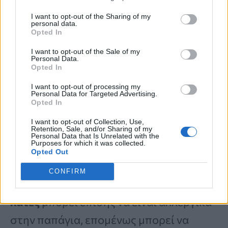
μεγάλων ποσοτήτων αυτού του ενζύμου
I want to opt-out of the Sharing of my
θα μπορούσε να
βλάψει τον οισοφάγο
,
personal data.
Opted In
αλλά αυτός ο κίνδυνος είναι χαμηλός
I want to opt-out of the Sale of my
όταν καταναλώνετε ώριμη παπάγια.
Personal Data.
Opted In
I want to opt-out of processing my
Το τροπικό «φρούτο της καρδιάς» που
Personal Data for Targeted Advertising.
Opted In
προλαμβάνει την παχυσαρκία και
I want to opt-out of Collection, Use,
προστατεύει μαλλιά, δέρμα, καρδιά και
Retention, Sale, and/or Sharing of my
Personal Data that Is Unrelated with the
Purposes for which it was collected.
μάτια
Opted Out
CONFIRM
Επιπλέον, τα
άτομα με αλλεργία στο
λάτεξ
μπορεί επίσης να είναι αλλεργικά
στην παπάγια, επομένως μπορεί να