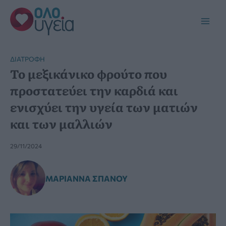
Μετάβαση
στο
Main
περιεχόμενο
Men
ΔΙΑΤΡΟΦΉ
Το μεξικάνικο φρούτο που
προστατεύει την καρδιά και
ενισχύει την υγεία των ματιών
και των μαλλιών
29/11/2024
ΜΑΡΙΆΝΝΑ ΣΠΑΝΟΎ