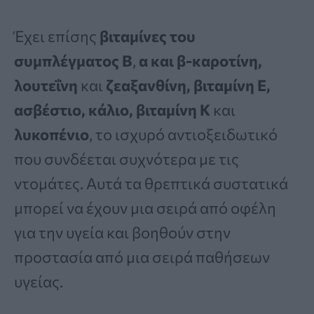
Έχει επίσης
βιταμίνες του
συμπλέγματος Β
,
α και β-καροτίνη,
λουτεΐνη
και
ζεαξανθίνη, βιταμίνη Ε,
ασβέστιο, κάλιο, βιταμίνη Κ
και
λυκοπένιο
, το ισχυρό αντιοξειδωτικό
που συνδέεται συχνότερα με τις
ντομάτες. Αυτά τα θρεπτικά συστατικά
μπορεί να έχουν μια σειρά από οφέλη
για την υγεία και βοηθούν στην
προστασία από μια σειρά παθήσεων
υγείας.