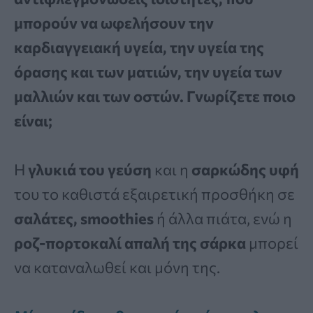
μπορούν να ωφελήσουν την
καρδιαγγειακή υγεία, την υγεία της
όρασης και των ματιών, την υγεία των
μαλλιών και των οστών. Γνωρίζετε ποιο
είναι;
Η
γλυκιά του γεύση
και η
σαρκώδης υφή
του το καθιστά εξαιρετική προσθήκη σε
σαλάτες, smoothies
ή άλλα πιάτα, ενώ η
ροζ-πορτοκαλί απαλή της σάρκα
μπορεί
να καταναλωθεί και μόνη της.