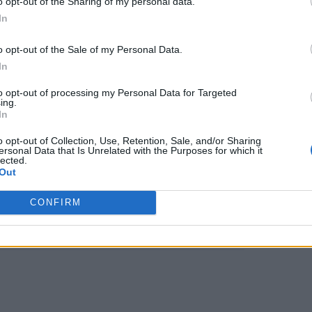
o opt-out of the Sharing of my personal data.
In
σουν επιβλαβώς στον οργανισμό
 ανοσοποιητικό σύστημα
.
o opt-out of the Sale of my Personal Data.
In
to opt-out of processing my Personal Data for Targeted
μένους ασθενείς να μην
ing.
In
ους, καθώς αυτό μπορεί να
o opt-out of Collection, Use, Retention, Sale, and/or Sharing
ς τους και εμφάνιση κόπωσης,
ersonal Data that Is Unrelated with the Purposes for which it
lected.
Out
CONFIRM