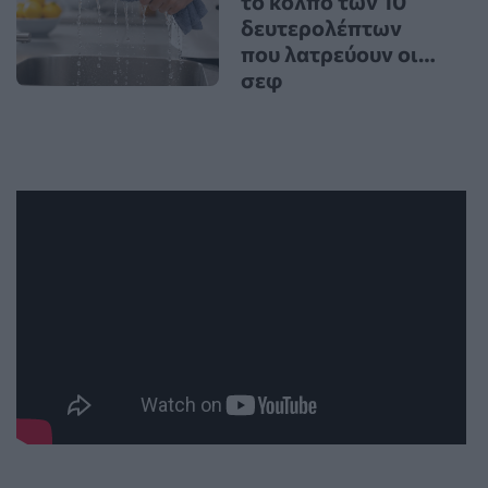
το κόλπο των 10
δευτερολέπτων
που λατρεύουν οι…
σεφ