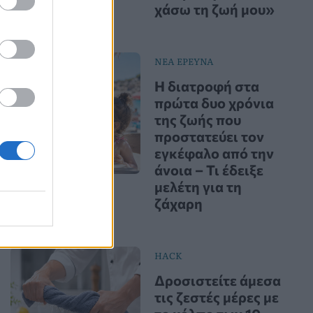
χάσω τη ζωή μου»
ΝΕΑ ΕΡΕΥΝΑ
Η διατροφή στα
πρώτα δυο χρόνια
της ζωής που
προστατεύει τον
εγκέφαλο από την
άνοια – Τι έδειξε
μελέτη για τη
ζάχαρη
HACK
Δροσιστείτε άμεσα
τις ζεστές μέρες με