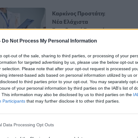
Καρκίνος Προστάτη:
Νέα Ελάχιστα
Επεμβατική Εστιακή
Θεραπεία με NanoKnife
-
Do Not Process My Personal Information
to opt-out of the sale, sharing to third parties, or processing of your per
formation for targeted advertising by us, please use the below opt-out s
r selection. Please note that after your opt-out request is processed y
eing interest-based ads based on personal information utilized by us or
disclosed to third parties prior to your opt-out. You may separately opt-
losure of your personal information by third parties on the IAB’s list of
. This information may also be disclosed by us to third parties on the
IA
ύγει το σκόρδο;
Participants
that may further disclose it to other third parties.
ν ανοσία θα μπορούσε να είναι
l Data Processing Opt Outs
 ουσίες του φυτού που σχετίζονται με
ας τον αριθμό των λευκών