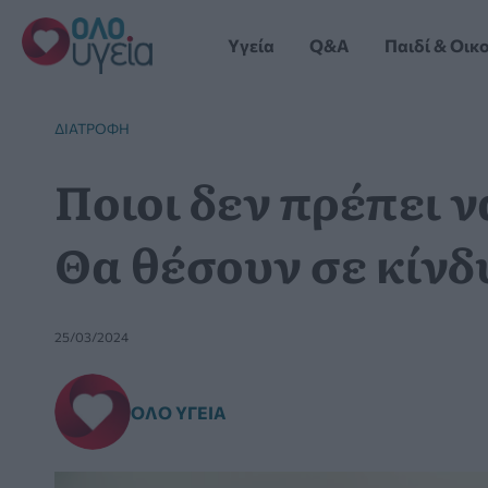
Μετάβαση
στο
Yγεία
Q&A
Παιδί & Οικ
περιεχόμενο
ΔΙΑΤΡΟΦΉ
Ποιοι δεν πρέπει ν
Θα θέσουν σε κίνδ
25/03/2024
ΌΛΟ ΥΓΕΊΑ