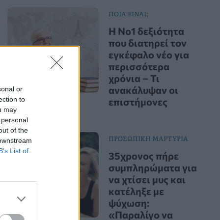
ΠΟΙΑ ΕΙΝΑΙ;
Η Νο1 δεξιότητα
που διατηρεί τον
εγκέφαλο νέο για
περισσότερα
χρόνια – Τι
ανακάλυψαν οι
sonal or
ection to
επιστήμονες
ou may
 personal
out of the
ΠΡΟΣΩΠΙΚΗ ΜΑΡΤΥΡΙΑ
 downstream
B’s List of
35χρονος πήρε
συμπληρώματα για
να χτίσει μυς και
κατέληξε με
ψύχωση:
«Παραλίγο να