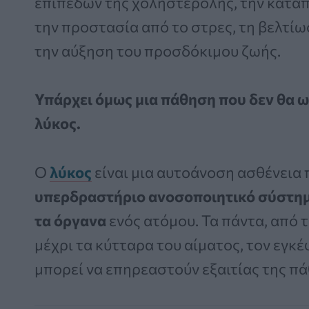
επιπέδων της χοληστερόλης, την κατα
την προστασία από το στρες, τη βελτίω
την αύξηση του προσδόκιμου ζωής.
Υπάρχει όμως μια πάθηση που δεν θα 
λύκος.
Ο
λύκος
είναι μια αυτοάνοση ασθένεια 
υπερδραστήριο ανοσοποιητικό σύστημα
τα όργανα
ενός ατόμου. Τα πάντα, από τ
μέχρι τα κύτταρα του αίματος, τον εγκέ
μπορεί να επηρεαστούν εξαιτίας της π