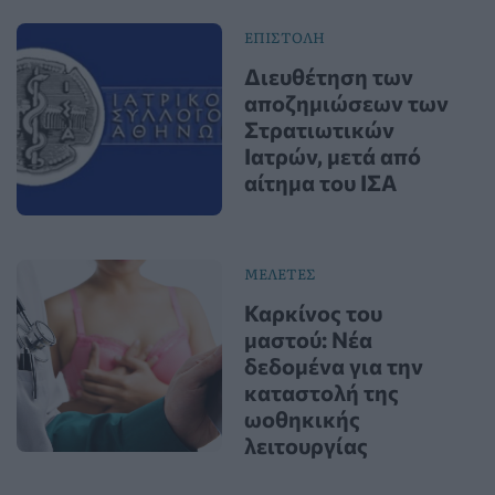
ΕΠΙΣΤΟΛΗ
Διευθέτηση των
αποζημιώσεων των
Στρατιωτικών
Ιατρών, μετά από
αίτημα του ΙΣΑ
ΜΕΛΕΤΕΣ
Καρκίνος του
μαστού: Νέα
δεδομένα για την
καταστολή της
ωοθηκικής
λειτουργίας