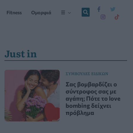
Fitness
Ομορφιά
☰
Just in
ΣΥΜΒΟΥΛΕΣ ΕΙΔΙΚΩΝ
Σας βομβαρδίζει ο
σύντροφος σας με
αγάπη; Πότε το love
bombing δείχνει
πρόβλημα