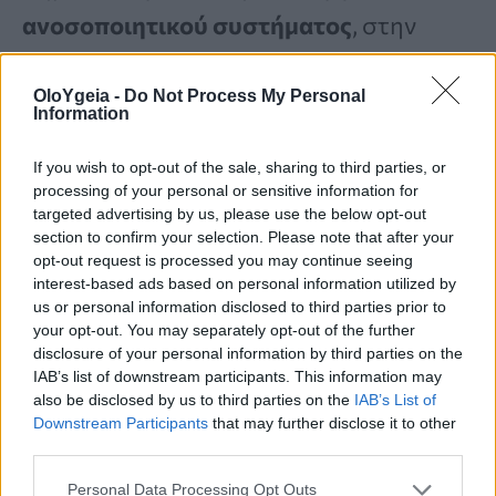
ανοσοποιητικού συστήματος
, στην
παραγωγή θυρεοειδικών ορμονών
,
OloYgeia -
Do Not Process My Personal
στον
σχηματισμό ερυθρών
Information
αιμοσφαιρίων
, στη
νευρολογική
If you wish to opt-out of the sale, sharing to third parties, or
λειτουργία
και στους
αντιοξειδωτικούς
processing of your personal or sensitive information for
αμυντικούς μηχανισμούς
.
targeted advertising by us, please use the below opt-out
section to confirm your selection. Please note that after your
opt-out request is processed you may continue seeing
interest-based ads based on personal information utilized by
Η ανασκόπηση περιγράφει τα στρείδια
us or personal information disclosed to third parties prior to
ως
τρόφιμο υψηλής θρεπτικής
your opt-out. You may separately opt-out of the further
disclosure of your personal information by third parties on the
πυκνότητας
, ικανό να παρέχει
IAB’s list of downstream participants. This information may
also be disclosed by us to third parties on the
IAB’s List of
σημαντικές ποσότητες αυτών των
Downstream Participants
that may further disclose it to other
μικροθρεπτικών συστατικών σε σχετικά
third parties.
μικρές μερίδες.
Personal Data Processing Opt Outs