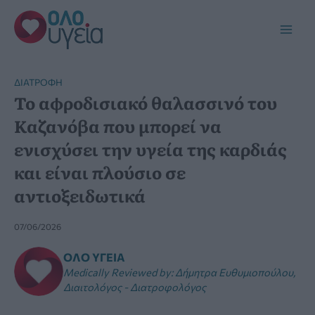
Μετάβαση
στο
Main
περιεχόμενο
Men
ΔΙΑΤΡΟΦΉ
Το αφροδισιακό θαλασσινό του
Καζανόβα που μπορεί να
ενισχύσει την υγεία της καρδιάς
και είναι πλούσιο σε
αντιοξειδωτικά
07/06/2026
ΌΛΟ ΥΓΕΊΑ
Medically Reviewed by
:
Δήμητρα Ευθυμιοπούλου,
Διαιτολόγος - Διατροφολόγος