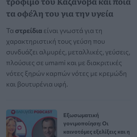
τρόφιμο του Καζανόβα και ποια
τα οφέλη του για την υγεία
Τα
στρείδια
είναι γνωστά για τη
χαρακτηριστική τους γεύση που
συνδυάζει αλμυρές, μεταλλικές, γεύσεις,
πλούσιες σε umami και με διακριτικές
νότες ξηρών καρπών νότες με κρεμώδη
και βουτυρένια υφή.
Εξωσωματική
γονιμοποίηση: Οι
καινοτόμες εξελίξεις και η