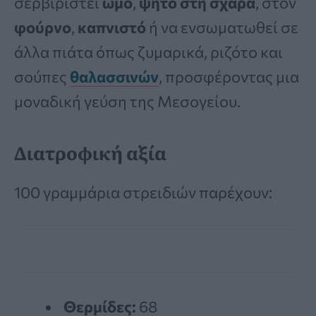
σερβιριστεί
ωμό
,
ψητό στη σχάρα
, στον
φούρνο
,
καπνιστό
ή να ενσωματωθεί σε
άλλα πιάτα όπως ζυμαρικά, ριζότο και
σούπες
θαλασσινών
, προσφέροντας μια
μοναδική γεύση της Μεσογείου.
Διατροφική αξία
100 γραμμάρια στρειδιών παρέχουν:
Θερμίδες:
68