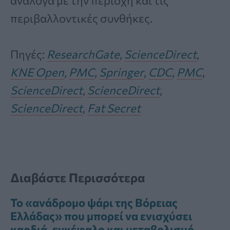
ανάλογα με την περιοχή και τις
περιβαλλοντικές συνθήκες.
Πηγές:
ResearchGate
,
ScienceDirect
,
KNE Open
,
PMC
,
Springer
,
CDC
,
PMC
,
ScienceDirect
,
ScienceDirect
,
ScienceDirect
,
Fat Secret
Διαβάστε Περισσότερα
Το «ανάδρομο ψάρι της Βόρειας
Ελλάδας» που μπορεί να ενισχύσει
καρδιά, εγκέφαλο και μεταβολισμό