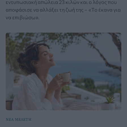
εντυπωσιακή απώλεια 23 κιλών και ο λόγος που
αποφάσισε να αλλάξει τη ζωή της – «Το έκανα για
να επιβιώσω».
ΝΕΑ ΜΕΛΕΤΗ