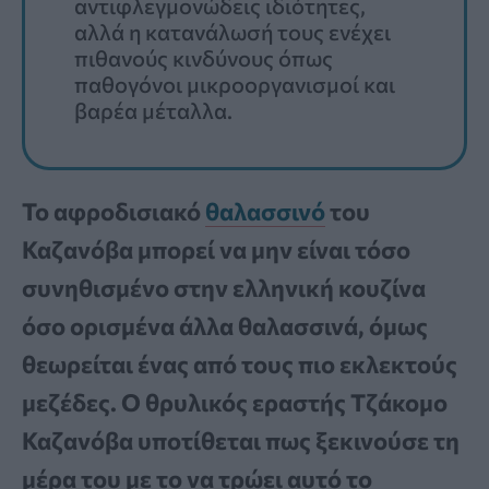
αντιφλεγμονώδεις ιδιότητες,
αλλά η κατανάλωσή τους ενέχει
πιθανούς κινδύνους όπως
παθογόνοι μικροοργανισμοί και
βαρέα μέταλλα.
Το αφροδισιακό
θαλασσινό
του
Καζανόβα μπορεί να μην είναι τόσο
συνηθισμένο στην ελληνική κουζίνα
όσο ορισμένα άλλα θαλασσινά, όμως
θεωρείται ένας από τους πιο εκλεκτούς
μεζέδες. Ο θρυλικός εραστής Τζάκομο
Καζανόβα υποτίθεται πως ξεκινούσε τη
μέρα του με το να τρώει αυτό το