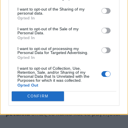
I want to opt-out of the Sharing of my
personal data.
4. Μπορεί να ενισχύουν την
Opted In
καρδιαγγειακή υγεία
I want to opt-out of the Sale of my
Personal Data.
Opted In
Σύμφωνα με
ανασκόπηση του 2024
, τα
I want to opt-out of processing my
στρείδια περιέχουν αρκετά
θρεπτικά
Personal Data for Targeted Advertising.
Opted In
συστατικά
και
βιοδραστικές ενώσεις
I want to opt-out of Collection, Use,
που μπορεί να συμβάλλουν στην
Retention, Sale, and/or Sharing of my
Personal Data that Is Unrelated with the
Purposes for which it was collected.
καρδιαγγειακή υγεία
. Αυτά
Opted Out
περιλαμβάνουν
ωμέγα-3 λιπαρά οξέα
CONFIRM
όπως το EPA και το DHA, καθώς και
μέταλλα
όπως το κάλιο και το μαγνήσιο.