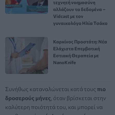
τεχνητή νοημοσύνη
αλλάζουν τα δεδομένα –
Vidcast με τον
γυναικολόγο Ηλία Τσάκο
Καρκίνος Προστάτη: Νέα
Ελάχιστα Επεμβατική
Εστιακή Θεραπεία με
NanoKnife
Συνήθως καταναλώνεται κατά τους
πιο
δροσερούς μήνες
, όταν βρίσκεται στην
καλύτερη ποιότητά του, και μπορεί να