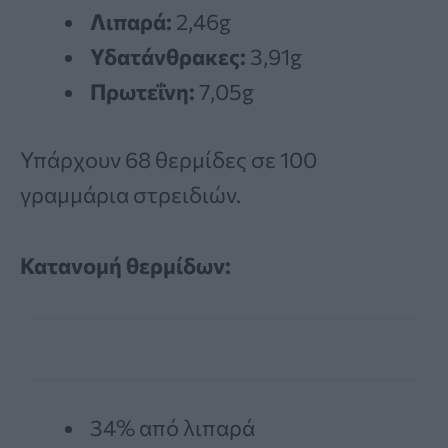
Λιπαρά:
2,46g
Υδατάνθρακες:
3,91g
Πρωτεΐνη:
7,05g
Υπάρχουν 68 θερμίδες σε 100
γραμμάρια στρειδιών.
Κατανομή θερμίδων:
34% από λιπαρά