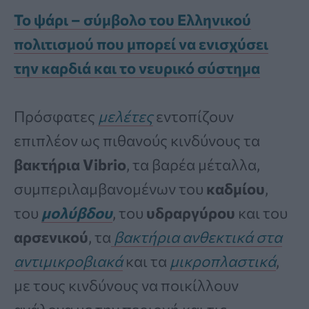
Το ψάρι – σύμβολο του Ελληνικού
πολιτισμού που μπορεί να ενισχύσει
την καρδιά και το νευρικό σύστημα
Πρόσφατες
μελέτες
εντοπίζουν
επιπλέον ως πιθανούς κινδύνους τα
βακτήρια Vibrio
, τα βαρέα μέταλλα,
συμπεριλαμβανομένων του
καδμίου
,
του
μολύβδου
, του
υδραργύρου
και του
αρσενικού
, τα
βακτήρια ανθεκτικά στα
αντιμικροβιακά
και τα
μικροπλαστικά
,
με τους κινδύνους να ποικίλλουν