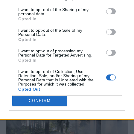
ΠΡΟΛΗΨΗ
I want to opt-out of the Sharing of my
personal data.
Φαρμακείο διακοπών: Τι δεν πρέπει να
Opted In
λείπει από τις αποσκευές σας
I want to opt-out of the Sale of my
Personal Data.
Opted In
Ποια φάρμακα και είδη πρώτων βοηθειών πρέπει
να περιλαμβάνει το φαρμακείο των διακοπών για
I want to opt-out of processing my
Personal Data for Targeted Advertising.
την αντιμετώπιση των συνηθέστερων
Opted In
προβλημάτων υγείας στις καλοκαιρινές
I want to opt-out of Collection, Use,
εξορμήσεις.
Retention, Sale, and/or Sharing of my
Personal Data that Is Unrelated with the
Purposes for which it was collected.
Opted Out
CONFIRM