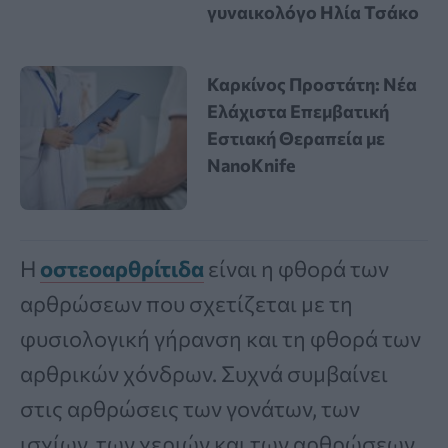
γυναικολόγο Ηλία Τσάκο
Καρκίνος Προστάτη: Νέα
Ελάχιστα Επεμβατική
Εστιακή Θεραπεία με
NanoKnife
Η
οστεοαρθρίτιδα
είναι η φθορά των
αρθρώσεων που σχετίζεται με τη
φυσιολογική γήρανση και τη φθορά των
αρθρικών χόνδρων. Συχνά συμβαίνει
στις αρθρώσεις των γονάτων, των
ισχίων, των χεριών και των αρθρώσεων