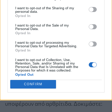
κυκλοφορία και τη στάση σας,
I want to opt-out of the Sharing of my
διότι αυξάνουν το εύρος της
personal data.
Opted In
κίνησης, της δύναμης, του
I want to opt-out of the Sale of my
συντονισμού και της ευελιξίας.
Personal Data.
Opted In
I want to opt-out of processing my
3 Μυική ενδυνάμωση
Personal Data for Targeted Advertising.
Opted In
Οι ήπιες ασκήσεις με βαράκια και
I want to opt-out of Collection, Use,
Retention, Sale, and/or Sharing of my
Personal Data that Is Unrelated with the
ketllebell και οι ασκήσεις όπου
Purposes for which it was collected.
Opted Out
χρησιμοποιείται το σωματικό βάρος ως
CONFIRM
αντίσταση, όπως το pilates και η yoga,
μπορούν να ωφελήσουν όσους
υποφέρουν από αρθρίτιδα. Δοκιμάστε: