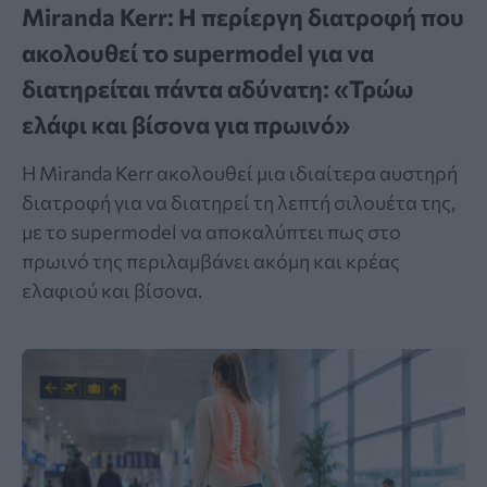
Miranda Kerr: Η περίεργη διατροφή που
ακολουθεί το supermodel για να
διατηρείται πάντα αδύνατη: «Τρώω
ελάφι και βίσονα για πρωινό»
Η Miranda Kerr ακολουθεί μια ιδιαίτερα αυστηρή
διατροφή για να διατηρεί τη λεπτή σιλουέτα της,
με το supermodel να αποκαλύπτει πως στο
πρωινό της περιλαμβάνει ακόμη και κρέας
ελαφιού και βίσονα.