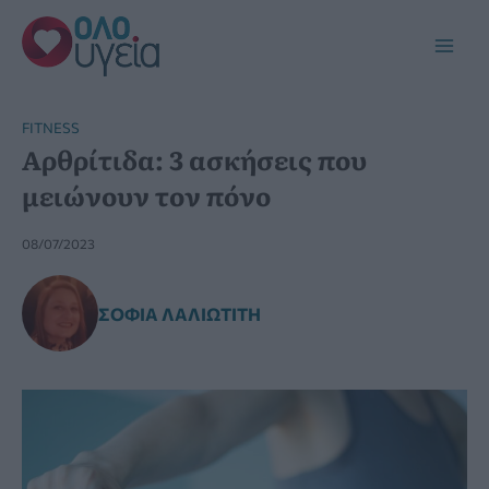
Μετάβαση
στο
Main
περιεχόμενο
Men
FITNESS
Αρθρίτιδα: 3 ασκήσεις που
μειώνουν τον πόνο
08/07/2023
ΣΟΦΊΑ ΛΑΛΙΩΤΊΤΗ