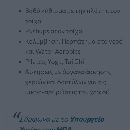
Βαθύ κάθισμα με την πλάτη στον
τοίχο
Pushups στον τοίχο
Κολύμβηση, Περπάτημα στο νερό
και Water Aerobics
Pilates, Yoga, Tai Chi
Ασκήσεις με όργανα άσκησης
χεριών και δακτύλων για τις
μικρο-αρθρώσεις του χεριού
Σύμφωνα με το
Υπουργείο
Υγείας των ΗΠΑ
,