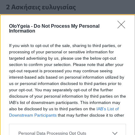
2 Ασκήσεις ευλυγισίας
Η ευλυγισία αναφέρεται στην ικανότητα
OloYgeia -
Do Not Process My Personal
Information
ενός μυός να επιμηκύνεται. Δηλαδή
παραπέμπει στο μήκος και στην
If you wish to opt-out of the sale, sharing to third parties, or
processing of your personal or sensitive information for
ικανότητα διάτασης των μυών, των
targeted advertising by us, please use the below opt-out
τενόντων, των συνδέσμων και των
section to confirm your selection. Please note that after your
opt-out request is processed you may continue seeing
αρθρικών θυλάκων. Τι ασκήσεις να
interest-based ads based on personal information utilized by
us or personal information disclosed to third parties prior to
κάνετε:
your opt-out. You may separately opt-out of the further
disclosure of your personal information by third parties on the
IAB’s list of downstream participants. This information may
Stretching:
Ο πιο εύκολος τρόπος
also be disclosed by us to third parties on the
IAB’s List of
Downstream Participants
that may further disclose it to other
για να αυξήσετε την ευλυγισία
third parties.
σας. Οι διατάσεις βελτιώνουν την
Personal Data Processing Opt Outs