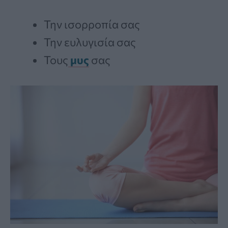
Την ισορροπία σας
Την ευλυγισία σας
Τους
μυς
σας