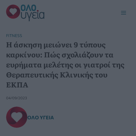
Μετάβαση
στο
Main
περιεχόμενο
Men
FITNESS
Η άσκηση μειώνει 9 τύπους
καρκίνου: Πώς σχολιάζουν τα
ευρήματα μελέτης οι γιατροί της
Θεραπευτικής Κλινικής του
ΕΚΠΑ
04/09/2023
ΌΛΟ ΥΓΕΊΑ