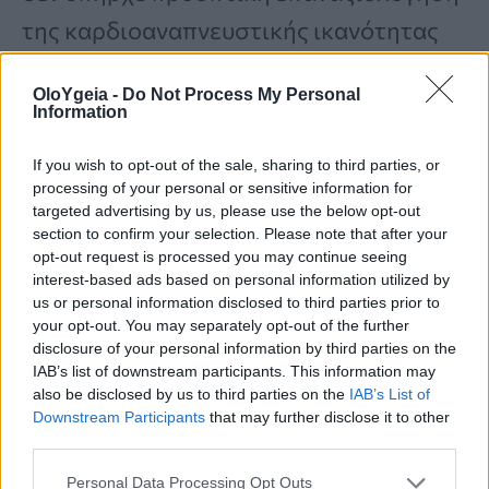
της καρδιοαναπνευστικής ικανότητας
των συμμετεχόντων.
OloYgeia -
Do Not Process My Personal
Information
Συμπερασματικά,
τα αποτελέσματα της
If you wish to opt-out of the sale, sharing to third parties, or
μελέτης σημειώνουν την αξία της
processing of your personal or sensitive information for
targeted advertising by us, please use the below opt-out
φυσικής δραστηριότητας για την
section to confirm your selection. Please note that after your
πρόληψη του καρκίνου
και μπορούν
opt-out request is processed you may continue seeing
interest-based ads based on personal information utilized by
δυνητικά να χρησιμοποιηθούν στη
us or personal information disclosed to third parties prior to
your opt-out. You may separately opt-out of the further
χάραξη πολιτικής για τη δημόσια υγεία,
disclosure of your personal information by third parties on the
ενισχύοντας περαιτέρω τα κίνητρα για
IAB’s list of downstream participants. This information may
also be disclosed by us to third parties on the
IAB’s List of
την προώθηση παρεμβάσεων που
Downstream Participants
that may further disclose it to other
third parties.
στοχεύουν στη βελτίωση της
καρδιοαναπνευστικής ικανότητας στους
Personal Data Processing Opt Outs