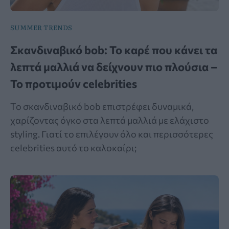
SUMMER TRENDS
Σκανδιναβικό bob: Το καρέ που κάνει τα
λεπτά μαλλιά να δείχνουν πιο πλούσια –
Το προτιμούν celebrities
Το σκανδιναβικό bob επιστρέφει δυναμικά,
χαρίζοντας όγκο στα λεπτά μαλλιά με ελάχιστο
styling. Γιατί το επιλέγουν όλο και περισσότερες
celebrities αυτό το καλοκαίρι;