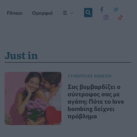
Fitness
Ομορφιά
☰
Just in
ΣΥΜΒΟΥΛΕΣ ΕΙΔΙΚΩΝ
Σας βομβαρδίζει ο
σύντροφος σας με
αγάπη; Πότε το love
bombing δείχνει
πρόβλημα