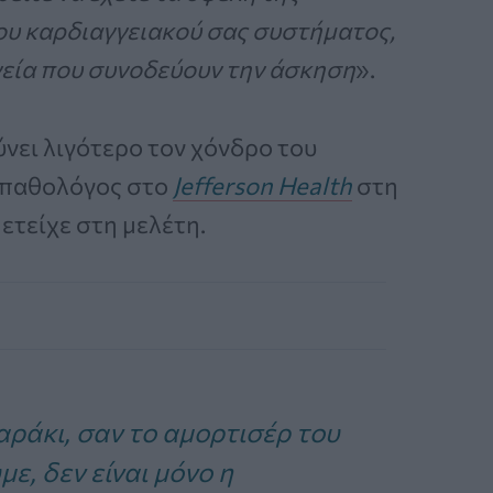
ου καρδιαγγειακού σας συστήματος,
γεία που συνοδεύουν την άσκηση
».
νει λιγότερο τον χόνδρο του
, παθολόγος στο
Jefferson Health
στη
ετείχε στη μελέτη.
αράκι, σαν το αμορτισέρ του
ε, δεν είναι μόνο η