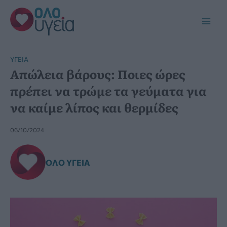
Μετάβαση
στο
Main
περιεχόμενο
Men
YΓΕΊΑ
Απώλεια βάρους: Ποιες ώρες
πρέπει να τρώμε τα γεύματα για
να καίμε λίπος και θερμίδες
06/10/2024
ΌΛΟ ΥΓΕΊΑ