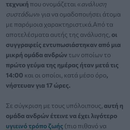
τεχνική
που ονομάζεται «
ανάλυση
συστάδων
» για να ομαδοποιήσει άτομα
με παρόμοια χαρακτηριστικά.Από τα
αποτελέσματα αυτής της ανάλυσης,
οι
συγγραφείς εντυπωσιάστηκαν από μια
μικρή ομάδα ανδρών
των οποίων το
πρώτο γεύμα της ημέρας ήταν μετά τις
14:00
και οι οποίοι, κατά μέσο όρο
,
νήστευαν για 17 ώρες.
Σε σύγκριση με τους υπόλοιπους,
αυτή η
ομάδα ανδρών έτεινε να έχει λιγότερο
υγιεινό τρόπο ζωής
(πιο πιθανό να