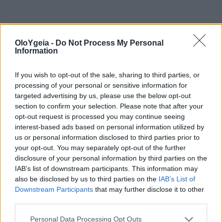
«
Η έρευνά μας είναι μέρος ενός
OloYgeia -
Do Not Process My Personal
αναδυόμενου πεδίου
γνωστού ως
Information
«χρονοδιατροφή»,
το οποίο
If you wish to opt-out of the sale, sharing to third parties, or
επικεντρώνεται όχι μόνο στην ανάλυση
processing of your personal or sensitive information for
του τι τρώμε, αλλά και στις ώρες της
targeted advertising by us, please use the below opt-out
section to confirm your selection. Please note that after your
ημέρας και στον αριθμό των φορών που
opt-out request is processed you may continue seeing
interest-based ads based on personal information utilized by
τρώμε
», λέει η
Anna Palomar-Cros,
us or personal information disclosed to third parties prior to
ερευνήτρια στην ISGlobal την εποχή της
your opt-out. You may separately opt-out of the further
disclosure of your personal information by third parties on the
μελέτης και σήμερα στην IDIAP Jordi Gol.
IAB’s list of downstream participants. This information may
also be disclosed by us to third parties on the
IAB’s List of
Downstream Participants
that may further disclose it to other
«
Στη βάση αυτής της έρευνας βρίσκεται
third parties.
η γνώση ότι τα ασυνήθιστα μοτίβα
Personal Data Processing Opt Outs