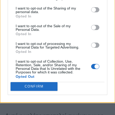
πρόσληψης τροφής μπορεί να έρχονται
I want to opt-out of the Sharing of my
personal data.
σε σύγκρουση με το κιρκάδιο σύστημα,
Opted In
το σύνολο των εσωτερικών ρολογιών
I want to opt-out of the Sale of my
Personal Data.
που ρυθμίζουν τους κύκλους της νύχτας
Opted In
και της ημέρας και τις φυσιολογικές
I want to opt-out of processing my
Personal Data for Targeted Advertising.
διεργασίες που πρέπει να τους
Opted In
συνοδεύουν
», προσθέτει.
I want to opt-out of Collection, Use,
Retention, Sale, and/or Sharing of my
Personal Data that Is Unrelated with the
Purposes for which it was collected.
Opted Out
Απώλεια βάρους: Γιατί δεν αδυνατίζετε
CONFIRM
παρόλο που ασκείστε και κάνετε δίαιτα
– 3 λόγοι και πώς να το αντιμετωπίσετε