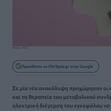
Photo: rf123
Προσθέστε το OloYgeia.gr στην Google
Σε μία νέα ανακάλυψη προχώρησαν οι 
και τη θεραπεία του μεταβολικού συν
ηλεκτρική διέγερση του εγκεφάλου να 