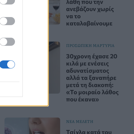
λάθη που την
ανεβάζουν χωρίς
να το
καταλαβαίνουμε
ΠΡΟΣΩΠΙΚΗ ΜΑΡΤΥΡΙΑ
30χρονη έχασε 20
κιλά με ενέσεις
αδυνατίσματος
αλλά τα ξαναπήρε
μετά τη διακοπή:
«Το μοιραίο λάθος
που έκανα»
ΝΕΑ ΜΕΛΕΤΗ
Τσίχλα κατά του