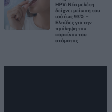
HPV: Νέα μελέτη
δείχνει μείωση του
ιού έως 93% –
Ελπίδες για την
πρόληψη του
καρκίνου του
στόματος