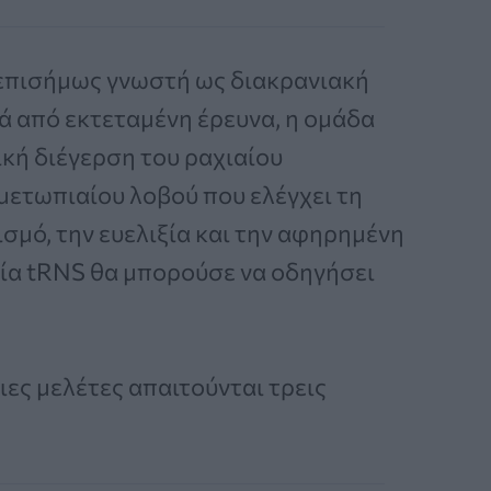
 επισήμως γνωστή ως διακρανιακή
ά από εκτεταμένη έρευνα, η ομάδα
κή διέγερση του ραχιαίου
μετωπιαίου λοβού που ελέγχει τη
σμό, την ευελιξία και την αφηρημένη
ία tRNS θα μπορούσε να οδηγήσει
ιες μελέτες απαιτούνται τρεις