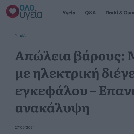
Μετάβαση
στο
Yγεία
Q&A
Παιδί & Οικ
περιεχόμενο
YΓΕΊΑ
Απώλεια βάρους: 
με ηλεκτρική διέγ
εγκεφάλου – Επαν
ανακάλυψη
27/08/2024