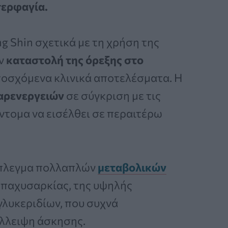
περφαγία.
g Shin σχετικά με τη χρήση της
ην
καταστολή της όρεξης στο
ποσχόμενα κλινικά αποτελέσματα. Η
αρενεργειών
σε σύγκριση με τις
ντομα να εισέλθει σε περαιτέρω
μπλεγμα πολλαπλών
μεταβολικών
 παχυσαρκίας, της υψηλής
γλυκεριδίων, που συχνά
έλλειψη άσκησης.