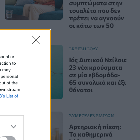
συμπτώματα στην
τουαλέτα που δεν
πρέπει να αγνοούν
οι κάτω των 50
ΕΚΘΕΣΗ ΕΟΔΥ
sonal or
Ιός Δυτικού Νείλου:
ection to
23 νέα κρούσματα
ou may
σε μία εβδομάδα-
 personal
65 συνολικά και έξι
out of the
θάνατοι
 downstream
B’s List of
ΣΥΜΒΟΥΛΕΣ ΕΙΔΙΚΩΝ
Αρτηριακή πίεση:
Τα καθημερινά