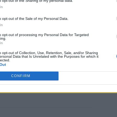
o opt-out of the Sharing of my personal data.
ων ενέσεων και των φαρμακευτικών
In
 συχνά συνοδεύονται από πιθανές
o opt-out of the Sale of my Personal Data.
γάλο χρονικό διάστημα.
In
to opt-out of processing my Personal Data for Targeted
ing.
η του εγκεφάλου
In
o opt-out of Collection, Use, Retention, Sale, and/or Sharing
ν Dr. Ki-young Shin του Human Care
ersonal Data that Is Unrelated with the Purposes for which it
lected.
Out
r στο Korea Electrotechnology
νέα προσέγγιση: την
καταστολή της
CONFIRM
κεφαλικού φλοιού
μέσω του τριχωτού