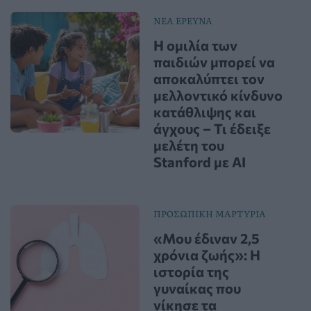
ΝΕΑ ΕΡΕΥΝΑ
Η ομιλία των
παιδιών μπορεί να
αποκαλύπτει τον
μελλοντικό κίνδυνο
κατάθλιψης και
άγχους – Τι έδειξε
μελέτη του
Stanford με AI
ΠΡΟΣΩΠΙΚΗ ΜΑΡΤΥΡΙΑ
«Μου έδιναν 2,5
χρόνια ζωής»: Η
ιστορία της
γυναίκας που
νίκησε τα