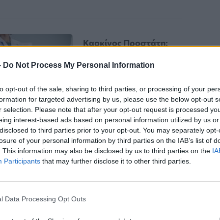
Καρκίνος Προστάτη:
Νέα Ελάχιστα
-
Do Not Process My Personal Information
Επεμβατική Εστιακή
Θεραπεία με NanoKnife
to opt-out of the sale, sharing to third parties, or processing of your per
formation for targeted advertising by us, please use the below opt-out s
r selection. Please note that after your opt-out request is processed y
eing interest-based ads based on personal information utilized by us or
disclosed to third parties prior to your opt-out. You may separately opt-
losure of your personal information by third parties on the IAB’s list of
. This information may also be disclosed by us to third parties on the
IA
Participants
that may further disclose it to other third parties.
Υγείας,
ένας στους οκτώ
ος
, καθιστώντας τη θεραπεία της
l Data Processing Opt Outs
ουν διάφοροι τύποι θεραπειών