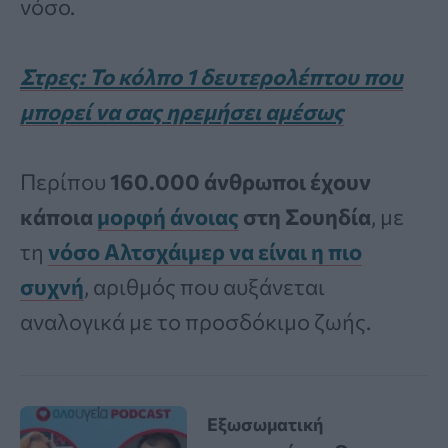
νόσο.
Στρες: Το κόλπο 1 δευτερολέπτου που
μπορεί να σας ηρεμήσει αμέσως
Περίπου
160.000 άνθρωποι έχουν
κάποια
μορφή άνοιας
στη Σουηδία
, με
τη
νόσο Αλτσχάιμερ να είναι η πιο
συχνή
, αριθμός που αυξάνεται
αναλογικά με το προσδόκιμο ζωής.
Εξωσωματική