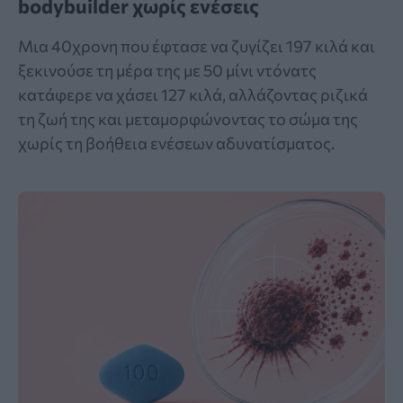
bodybuilder χωρίς ενέσεις
Μια 40χρονη που έφτασε να ζυγίζει 197 κιλά και
ξεκινούσε τη μέρα της με 50 μίνι ντόνατς
κατάφερε να χάσει 127 κιλά, αλλάζοντας ριζικά
τη ζωή της και μεταμορφώνοντας το σώμα της
χωρίς τη βοήθεια ενέσεων αδυνατίσματος.