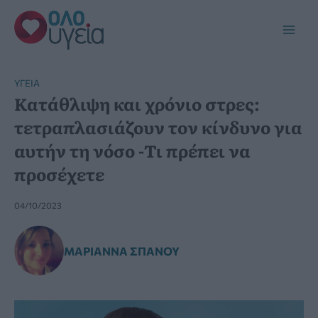
Μετάβαση
στο
Main
περιεχόμενο
Men
YΓΕΊΑ
Κατάθλιψη και χρόνιο στρες:
τετραπλασιάζουν τον κίνδυνο για
αυτήν τη νόσο -Τι πρέπει να
προσέχετε
04/10/2023
ΜΑΡΙΆΝΝΑ ΣΠΑΝΟΎ