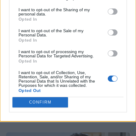
I want to opt-out of the Sharing of my
personal data.
Opted In
I want to opt-out of the Sale of my
Personal Data.
Opted In
ΕΚΘΕΣΗ
I want to opt-out of processing my
Personal Data for Targeted Advertising.
ECDC: Στη 2η θέση της Ευρώπης η
Opted In
Ελλάδα στον ιό του Δυτικού Νείλου-
I want to opt-out of Collection, Use,
Στο επίκεντρο η Αττική
Retention, Sale, and/or Sharing of my
Personal Data that Is Unrelated with the
Purposes for which it was collected.
Opted Out
65 κρούσματα και 6 θάνατοι στη χώρα από τον ιό
του Δυτικού Νείλου. Πάνω από 80% των
CONFIRM
ασθενών εμφάνισαν σοβαρές εκδηλώσεις από το
Κεντρικό Νευρικό Σύστημα.