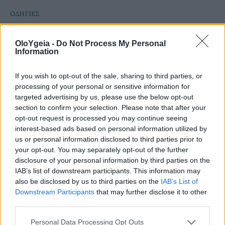
ΟΔΗΓΙΕΣ
Ελληνικός Ερυθρός Σταυρός: Τι πρέπει
OloYgeia -
Do Not Process My Personal
να περιέχει το φαρμακείο Πρώτων
Information
Βοηθειών στο αυτοκίνητο
If you wish to opt-out of the sale, sharing to third parties, or
processing of your personal or sensitive information for
Υποχρεωτικό το κουτί Πρώτων Βοηθειών στα
targeted advertising by us, please use the below opt-out
οχήματα. Ποια είδη είναι απαραίτητα και τι
section to confirm your selection. Please note that after your
προβλέπει η νέα απόφαση.
opt-out request is processed you may continue seeing
interest-based ads based on personal information utilized by
us or personal information disclosed to third parties prior to
your opt-out. You may separately opt-out of the further
disclosure of your personal information by third parties on the
IAB’s list of downstream participants. This information may
also be disclosed by us to third parties on the
IAB’s List of
Downstream Participants
that may further disclose it to other
third parties.
Personal Data Processing Opt Outs