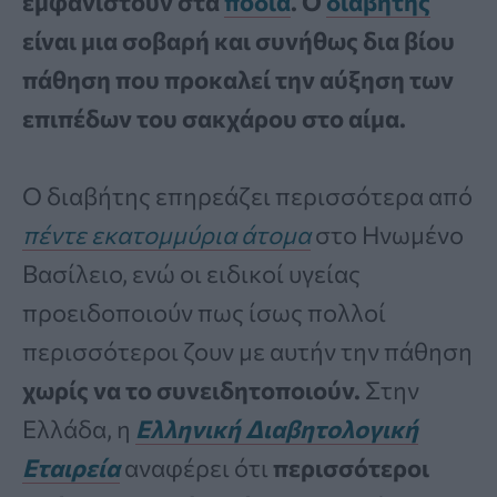
εμφανιστούν στα
πόδια
. Ο
διαβήτης
είναι μια σοβαρή και συνήθως δια βίου
πάθηση που προκαλεί την αύξηση των
επιπέδων του σακχάρου στο αίμα.
Ο διαβήτης επηρεάζει περισσότερα από
πέντε εκατομμύρια άτομα
στο Ηνωμένο
Βασίλειο, ενώ οι ειδικοί υγείας
προειδοποιούν πως ίσως πολλοί
περισσότεροι ζουν με αυτήν την πάθηση
χωρίς να το συνειδητοποιούν.
Στην
Ελλάδα, η
Ελληνική Διαβητολογική
Εταιρεία
αναφέρει ότι
περισσότεροι