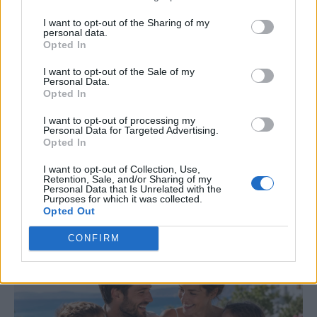
ΝΕΑ ΕΡΕΥΝΑ
I want to opt-out of the Sharing of my
personal data.
Είστε πραγματικά ελκυστικός; Μελέτη
Opted In
αποκαλύπτει το χαρακτηριστικό στα
I want to opt-out of the Sale of my
Personal Data.
μάτια που έχουν όσοι κερδίζουν τις
Opted In
εντυπώσεις
I want to opt-out of processing my
Personal Data for Targeted Advertising.
Opted In
Αυτό το χαρακτηριστικό στα μάτια μπορεί να
επηρεάζει τις πρώτες εντυπώσεις, σύμφωνα με
I want to opt-out of Collection, Use,
Retention, Sale, and/or Sharing of my
νέα μελέτη. Πώς συνδέεται με την ελκυστικότητα,
Personal Data that Is Unrelated with the
Purposes for which it was collected.
την αξιοπιστία και την κοινωνικότητα;
Opted Out
CONFIRM