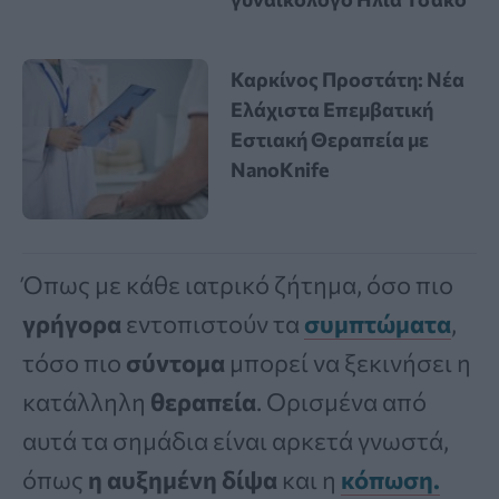
Καρκίνος Προστάτη: Νέα
Ελάχιστα Επεμβατική
Εστιακή Θεραπεία με
NanoKnife
Όπως με κάθε ιατρικό ζήτημα, όσο πιο
γρήγορα
εντοπιστούν τα
συμπτώματα
,
τόσο πιο
σύντομα
μπορεί να ξεκινήσει η
κατάλληλη
θεραπεία
. Ορισμένα από
αυτά τα σημάδια είναι αρκετά γνωστά,
όπως
η αυξημένη δίψα
και η
κόπωση
.