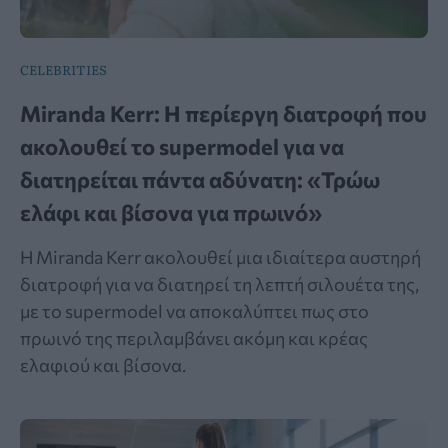
CELEBRITIES
Miranda Kerr: Η περίεργη διατροφή που
ακολουθεί το supermodel για να
διατηρείται πάντα αδύνατη: «Τρώω
ελάφι και βίσονα για πρωινό»
Η Miranda Kerr ακολουθεί μια ιδιαίτερα αυστηρή
διατροφή για να διατηρεί τη λεπτή σιλουέτα της,
με το supermodel να αποκαλύπτει πως στο
πρωινό της περιλαμβάνει ακόμη και κρέας
ελαφιού και βίσονα.