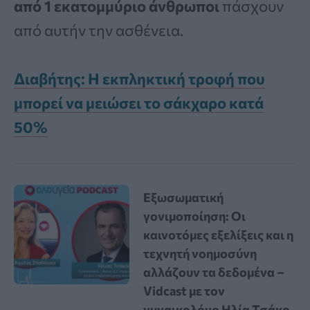
από 1 εκατομμύριο άνθρωποι
πάσχουν
από αυτήν την ασθένεια.
Διαβήτης: Η εκπληκτική τροφή που
μπορεί να μειώσει το σάκχαρο κατά
50%
Εξωσωματική
γονιμοποίηση: Οι
καινοτόμες εξελίξεις και η
τεχνητή νοημοσύνη
αλλάζουν τα δεδομένα –
Vidcast με τον
γυναικολόγο Ηλία Τσάκο