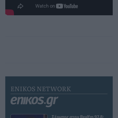
ENIKOS NETWORK
Σέρμπος στον Realfm 97,8: