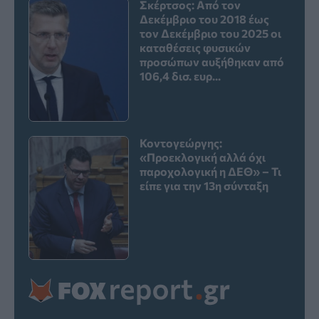
Σκέρτσος: Από τον
Δεκέμβριο του 2018 έως
τον Δεκέμβριο του 2025 οι
καταθέσεις φυσικών
προσώπων αυξήθηκαν από
106,4 δισ. ευρ...
Κοντογεώργης:
«Προεκλογική αλλά όχι
παροχολογική η ΔΕΘ» – Τι
είπε για την 13η σύνταξη