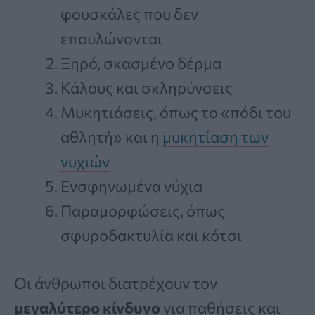
φουσκάλες που δεν
επουλώνονται
Ξηρό, σκασμένο δέρμα
Κάλους και σκληρύνσεις
Μυκητιάσεις, όπως το «πόδι του
αθλητή» και η
μυκητίαση των
νυχιών
Ενσφηνωμένα νύχια
Παραμορφώσεις, όπως
σφυροδακτυλία και κότσι
Οι άνθρωποι διατρέχουν τον
μεγαλύτερο κίνδυνο
για παθήσεις και