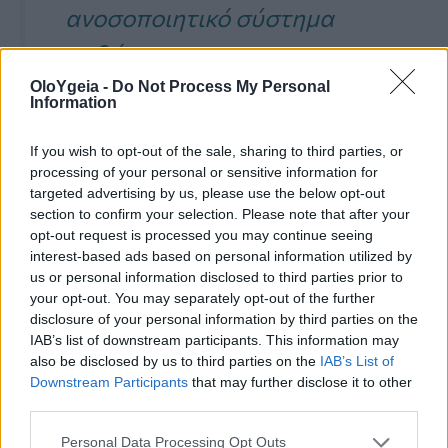
ανοσοποιητικό σύστημα
καθώς και να
τροποποιήσουν γενετικά τα
OloYgeia -
Do Not Process My Personal
Information
κύτταρα ώστε να μην
If you wish to opt-out of the sale, sharing to third parties, or
ξεκινήσουν μια αυτοάνοση
processing of your personal or sensitive information for
επίθεση».
targeted advertising by us, please use the below opt-out
section to confirm your selection. Please note that after your
opt-out request is processed you may continue seeing
interest-based ads based on personal information utilized by
us or personal information disclosed to third parties prior to
your opt-out. You may separately opt-out of the further
disclosure of your personal information by third parties on the
IAB’s list of downstream participants. This information may
also be disclosed by us to third parties on the
IAB’s List of
Downstream Participants
that may further disclose it to other
third parties.
ΔΙΑΒΉΤΗΣ
Personal Data Processing Opt Outs