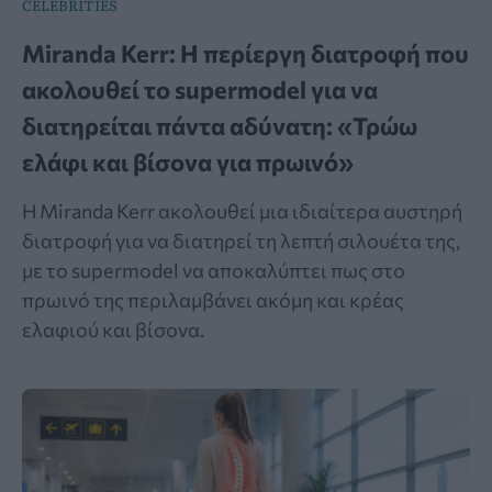
CELEBRITIES
Miranda Kerr: Η περίεργη διατροφή που
ακολουθεί το supermodel για να
διατηρείται πάντα αδύνατη: «Τρώω
ελάφι και βίσονα για πρωινό»
Η Miranda Kerr ακολουθεί μια ιδιαίτερα αυστηρή
διατροφή για να διατηρεί τη λεπτή σιλουέτα της,
με το supermodel να αποκαλύπτει πως στο
πρωινό της περιλαμβάνει ακόμη και κρέας
ελαφιού και βίσονα.