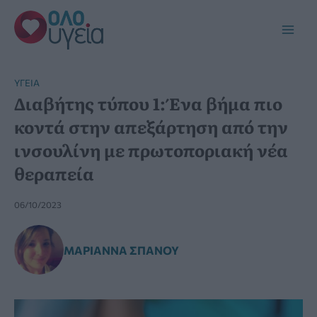
Μετάβαση
στο
Main
περιεχόμενο
Men
YΓΕΊΑ
Διαβήτης τύπου 1: Ένα βήμα πιο
κοντά στην απεξάρτηση από την
ινσουλίνη με πρωτοποριακή νέα
θεραπεία
06/10/2023
ΜΑΡΙΆΝΝΑ ΣΠΑΝΟΎ