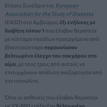
Ετήσιο Συνέδριο της
European
Association for the Study of Diabetes
(EASD) στο Αμβούργο,
έξι ενήλικες με
διαβήτη τύπου 1
που έλαβαν θεραπεία
με κύτταρα νησιδίων προερχόμενα από
βλαστοκύτταρα
παρουσίασαν
βελτιωμένο έλεγχο του σακχάρου στο
αίμα
, με τους τρεις από αυτούς να
επιτυγχάνουν απόλυτη ανεξαρτησία από
την ινσουλίνη.
Όλοι οι ασθενείς που έλαβαν θεραπεία
με VX-880 επέδειξαν
βελτιωμένο