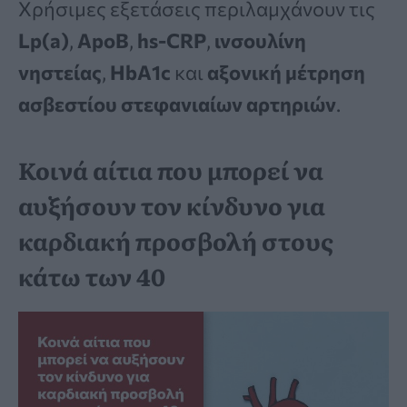
Χρήσιμες εξετάσεις περιλαμχάνουν τις
Lp(a)
,
ApoB
,
hs-CRP
,
ινσουλίνη
νηστείας
,
HbA1c
και
αξονική μέτρηση
ασβεστίου στεφανιαίων αρτηριών
.
Κοινά αίτια που μπορεί να
αυξήσουν τον κίνδυνο για
καρδιακή προσβολή στους
κάτω των 40