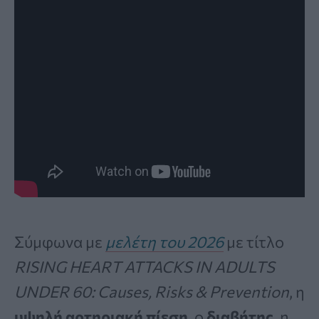
Σύμφωνα με
μελέτη του 2026
με τίτλο
RISING HEART ATTACKS IN ADULTS
UNDER 60: Causes, Risks & Prevention
, η
υψηλή αρτηριακή πίεση
, ο
διαβήτης
, η