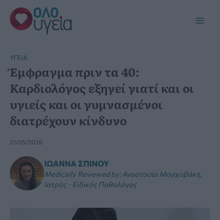
Μετάβαση
στο
Main
περιεχόμενο
Men
YΓΕΊΑ
Έμφραγμα πριν τα 40:
Καρδιολόγος εξηγεί γιατί και οι
υγιείς και οι γυμνασμένοι
διατρέχουν κίνδυνο
21/05/2026
ΙΩΆΝΝΑ ΣΠΊΝΟΥ
Medically Reviewed by
:
Αναστασία Μοσχοβάκη,
Ιατρός - Ειδικός Παθολόγος