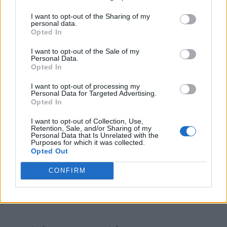
Οι συνήθεις εξετάσεις χοληστερίνης
I want to opt-out of the Sharing of my
personal data.
Opted In
μπορεί να μην εντοπίσουν ειδικούς
I want to opt-out of the Sale of my
γενετικούς δείκτες λιπιδίων, όπως η
Personal Data.
Opted In
αυξημένη Lipoprotein(a). Αυτή η
I want to opt-out of processing my
κατάσταση προκαλεί
επιθετική
Personal Data for Targeted Advertising.
Opted In
συσσώρευση πλάκας από την πρώιμη
I want to opt-out of Collection, Use,
ενήλικη ζωή
.
Retention, Sale, and/or Sharing of my
Personal Data that Is Unrelated with the
Purposes for which it was collected.
Opted Out
Γιατί πονάει το στήθος μου; 3 σημάδια
CONFIRM
ότι μπορεί να μην είναι έμφραγμα,
σύμφωνα με το Cleveland Clinic