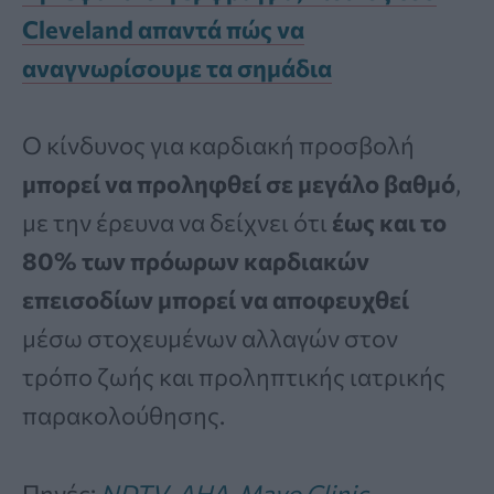
Cleveland απαντά πώς να
αναγνωρίσουμε τα σημάδια
Ο κίνδυνος για καρδιακή προσβολή
μπορεί να προληφθεί σε μεγάλο βαθμό
,
με την έρευνα να δείχνει ότι
έως και το
80% των πρόωρων καρδιακών
επεισοδίων μπορεί να αποφευχθεί
μέσω στοχευμένων αλλαγών στον
τρόπο ζωής και προληπτικής ιατρικής
παρακολούθησης.
Πηγές:
NDTV
,
AHA
,
Mayo Clinic
,