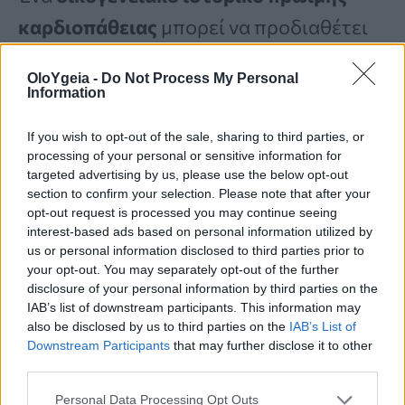
καρδιοπάθειας
μπορεί να προδιαθέτει
γενετικά τα τοιχώματα των αρτηριών
OloYgeia -
Do Not Process My Personal
ώστε να είναι
πιο επιρρεπή σε βλάβες
Information
και συσσώρευση πλάκας
.
If you wish to opt-out of the sale, sharing to third parties, or
processing of your personal or sensitive information for
targeted advertising by us, please use the below opt-out
«
Τα γονίδια είναι πολύ σημαντικά
και η
section to confirm your selection. Please note that after your
έντονη γενετική προδιάθεση για πρώιμη
opt-out request is processed you may continue seeing
interest-based ads based on personal information utilized by
καρδιοπάθεια ή ένα πρόβλημα με την
us or personal information disclosed to third parties prior to
your opt-out. You may separately opt-out of the further
LP(a) θα οδηγήσει σε σχηματισμό
disclosure of your personal information by third parties on the
πλάκας
ανεξάρτητα από το πόσο καλά
IAB’s list of downstream participants. This information may
also be disclosed by us to third parties on the
IAB’s List of
τρώτε
ή γυμνάζεστε
»
, προσθέτει ο Dr.
Downstream Participants
that may further disclose it to other
third parties.
Govil.
Personal Data Processing Opt Outs