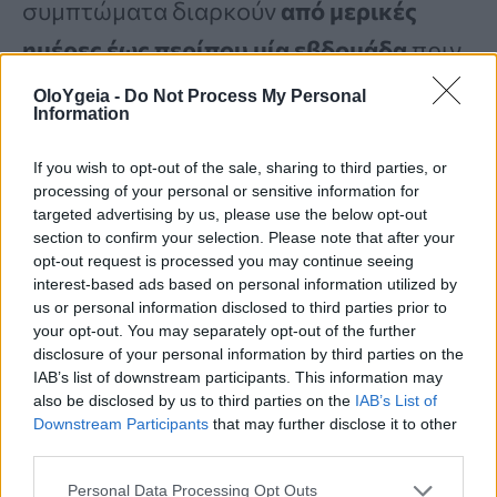
συμπτώματα διαρκούν
από μερικές
ημέρες έως περίπου μία εβδομάδα
πριν
αρχίσουν
σταδιακά να βελτιώνονται
. Αν
OloYgeia -
Do Not Process My Personal
Information
και τα περισσότερα συμπτώματα
συνήθως υποχωρούν μέσα σε αυτό το
If you wish to opt-out of the sale, sharing to third parties, or
processing of your personal or sensitive information for
χρονικό διάστημα, ο
βήχας
μπορεί να
targeted advertising by us, please use the below opt-out
section to confirm your selection. Please note that after your
συνεχιστεί για αρκετές εβδομάδες
και
opt-out request is processed you may continue seeing
μερικές φορές να επιμείνει έως και έναν
interest-based ads based on personal information utilized by
us or personal information disclosed to third parties prior to
μήνα.
your opt-out. You may separately opt-out of the further
disclosure of your personal information by third parties on the
IAB’s list of downstream participants. This information may
also be disclosed by us to third parties on the
IAB’s List of
Downstream Participants
that may further disclose it to other
third parties.
Personal Data Processing Opt Outs