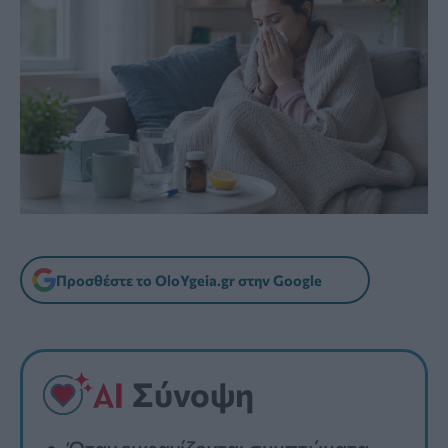
Προσθέστε το OloYgeia.gr στην Google
Σύνοψη
Όταν εμφανίζονται συμπτώματα