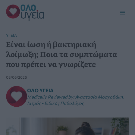
Μετάβαση
στο
Main
περιεχόμενο
Men
YΓΕΊΑ
Είναι ίωση ή βακτηριακή
λοίμωξη; Ποια τα συμπτώματα
που πρέπει να γνωρίζετε
08/06/2026
ΌΛΟ ΥΓΕΊΑ
Medically Reviewed by
:
Αναστασία Μοσχοβάκη,
Ιατρός - Ειδικός Παθολόγος