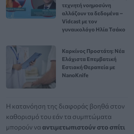
τεχνητή νοημοσύνη
αλλάζουν τα δεδομένα –
Vidcast με τον
γυναικολόγο Ηλία Τσάκο
Καρκίνος Προστάτη: Νέα
Ελάχιστα Επεμβατική
Εστιακή Θεραπεία με
NanoKnife
Η κατανόηση της διαφοράς βοηθά στον
καθορισμό του εάν τα συμπτώματα
μπορούν να
αντιμετωπιστούν στο σπίτι