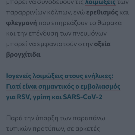
μπορεί να συνοδεύουν τις
λοιμώξεις
των
παραρρινίων κόλπων, ενώ
ερεθισμός
και
φλεγμονή
που επηρεάζουν το θώρακα
και την επένδυση των πνευμόνων
μπορεί να εμφανιστούν στην
οξεία
βρογχίτιδα
.
Ιογενείς λοιμώξεις στους ενήλικες:
Γιατί είναι σημαντικός ο εμβολιασμός
για RSV, γρίπη και SARS-CoV-2
Παρά την ύπαρξη των παραπάνω
τυπικών προτύπων, σε αρκετές