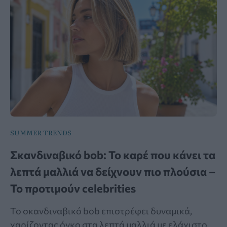
SUMMER TRENDS
Σκανδιναβικό bob: Το καρέ που κάνει τα
λεπτά μαλλιά να δείχνουν πιο πλούσια –
Το προτιμούν celebrities
Το σκανδιναβικό bob επιστρέφει δυναμικά,
χαρίζοντας όγκο στα λεπτά μαλλιά με ελάχιστο