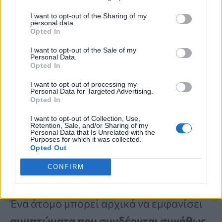
I want to opt-out of the Sharing of my
personal data.
Opted In
I want to opt-out of the Sale of my
Personal Data.
Opted In
I want to opt-out of processing my
Personal Data for Targeted Advertising.
Opted In
I want to opt-out of Collection, Use,
Retention, Sale, and/or Sharing of my
Οι
βακτηριακές λοιμώξεις
μπορεί να
Personal Data that Is Unrelated with the
Purposes for which it was collected.
Opted Out
εμφανίζονται διαφορετικά
και
ορισμένες φορές να προκύπτουν
αφού
CONFIRM
έχει ήδη ξεκινήσει μια ιογενής νόσος
.
Ένα άτομο μπορεί αρχικά να εμφανίσει
συμπτώματα που συνδέονται συνήθως