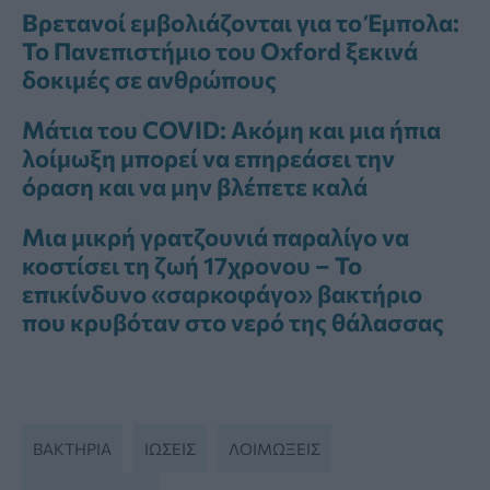
Βρετανοί εμβολιάζονται για το Έμπολα:
Το Πανεπιστήμιο του Oxford ξεκινά
δοκιμές σε ανθρώπους
Μάτια του COVID: Ακόμη και μια ήπια
λοίμωξη μπορεί να επηρεάσει την
όραση και να μην βλέπετε καλά
Μια μικρή γρατζουνιά παραλίγο να
κοστίσει τη ζωή 17χρονου – Το
επικίνδυνο «σαρκοφάγο» βακτήριο
που κρυβόταν στο νερό της θάλασσας
ΒΑΚΤΉΡΙΑ
ΙΏΣΕΙΣ
ΛΟΙΜΏΞΕΙΣ