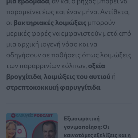
μία εβδομάδα
, αν και ο βήχας μπορεί να
παραμείνει έως και έναν μήνα. Αντίθετα,
οι
βακτηριακές λοιμώξεις
μπορούν
μερικές φορές να εμφανιστούν μετά από
μια αρχική ιογενή νόσο και να
οδηγήσουν σε παθήσεις όπως λοιμώξεις
των παραρρινίων κόλπων,
οξεία
βρογχίτιδα
,
λοιμώξεις του αυτιού
ή
στρεπτοκοκκική φαρυγγίτιδα
.
Εξωσωματική
γονιμοποίηση: Οι
καινοτόμες εξελίξεις και η