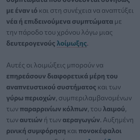
με έναν ιό
και στη συνέχεια να αναπτύξει
νέα ή επιδεινούμενα συμπτώματα
με
την πάροδο του χρόνου λόγω μιας
δευτερογενούς
λοίμωξης
.
Αυτές οι λοιμώξεις μπορούν να
επηρεάσουν διαφορετικά μέρη του
αναπνευστικού συστήματος
και των
γύρω περιοχών
, συμπεριλαμβανομένων
των
παραρρινίων κόλπων
, του
λαιμού
,
των
αυτιών
ή των
αεραγωγών
. Αυξημένη
ρινική συμφόρηση
και
πονοκέφαλοι