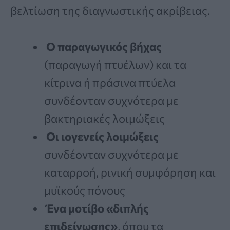
βελτίωση της διαγνωστικής ακρίβειας.
Ο παραγωγικός βήχας
(παραγωγή πτυέλων) και τα
κίτρινα ή πράσινα πτύελα
συνδέονταν συχνότερα με
βακτηριακές λοιμώξεις
Οι ιογενείς λοιμώξεις
συνδέονταν συχνότερα με
καταρροή, ρινική συμφόρηση και
μυϊκούς πόνους
Ένα μοτίβο «διπλής
επιδείνωσης»
, όπου τα