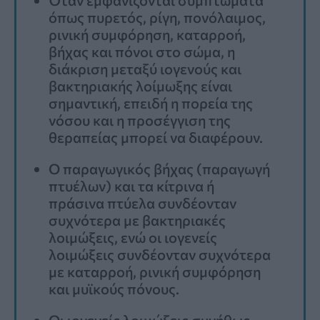
όπως πυρετός, ρίγη, πονόλαιμος,
ρινική συμφόρηση, καταρροή,
βήχας και πόνοι στο σώμα, η
διάκριση μεταξύ ιογενούς και
βακτηριακής λοίμωξης είναι
σημαντική, επειδή η πορεία της
νόσου και η προσέγγιση της
θεραπείας μπορεί να διαφέρουν.
Ο παραγωγικός βήχας (παραγωγή
πτυέλων) και τα κίτρινα ή
πράσινα πτύελα συνδέονταν
συχνότερα με βακτηριακές
λοιμώξεις, ενώ οι ιογενείς
λοιμώξεις συνδέονταν συχνότερα
με καταρροή, ρινική συμφόρηση
και μυϊκούς πόνους.
Οι ιογενείς λοιμώξεις συνήθως