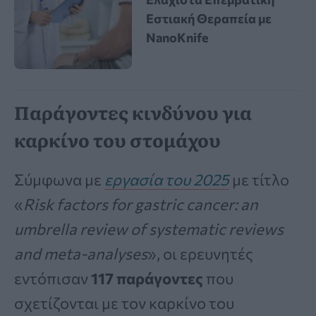
Εστιακή Θεραπεία με
NanoKnife
Παράγοντες κινδύνου για
καρκίνο του στομάχου
Σύμφωνα με
εργασία του 2025
με τίτλο
«
Risk factors for gastric cancer: an
umbrella review of systematic reviews
and meta-analyses
», οι ερευνητές
εντόπισαν
117 παράγοντες
που
σχετίζονται με τον καρκίνο του