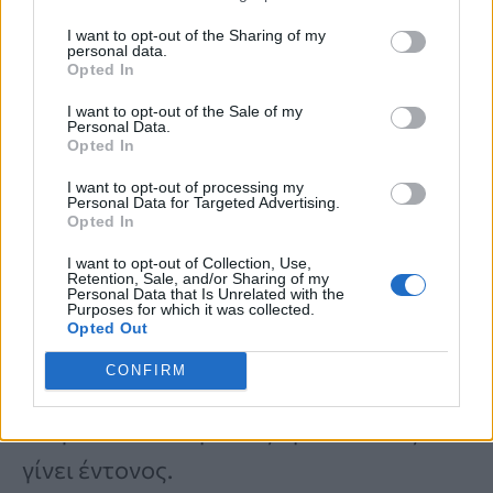
προκαλεί συχνά έναν
αμβλύ,
I want to opt-out of the Sharing of my
μετακινούμενο πόνο στο άνω μέρος της
personal data.
Opted In
κοιλιάς
που μοιάζει περισσότερο με
I want to opt-out of the Sale of my
πίεση παρά με οξύ πόνο. Πολλοί τον
Personal Data.
Opted In
συγχέουν με
καούρα
,
έλκος
ή
μυϊκή
I want to opt-out of processing my
ενόχληση
. Μελέτες δείχνουν ότι ο
Personal Data for Targeted Advertising.
Opted In
συνεχής πόνος στην κοιλιά που
I want to opt-out of Collection, Use,
επιδεινώνεται με τον χρόνο
— ειδικά
Retention, Sale, and/or Sharing of my
Personal Data that Is Unrelated with the
Purposes for which it was collected.
όταν συνοδεύεται από φούσκωμα ή
Opted Out
πρόωρο κορεσμό — πρέπει να
CONFIRM
αξιολογείται εγκαίρως
, ώστε να
διαγνωστεί ο καρκίνος πριν ο πόνος
γίνει έντονος.