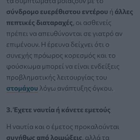
τα συμπτώματα μοιάζουν με το
σύνδρομο ευερέθιστου εντέρου
ή
άλλες
πεπτικές διαταραχές
, οι ασθενείς
πρέπει να απευθύνονται σε γιατρό αν
επιμένουν. Η έρευνα δείχνει ότι ο
συνεχής πρόωρος κορεσμός και το
φούσκωμα μπορεί να είναι ενδείξεις
προβληματικής λειτουργίας του
στομάχου
λόγω ανάπτυξης όγκου.
3. Έχετε ναυτία ή κάνετε εμετούς
Η ναυτία και ο έμετος προκαλούνται
συνήθως από λοιμώξεις
, αλλά τα