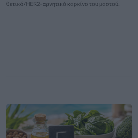
θετικό/HER2-αρνητικό καρκίνο του μαστού.