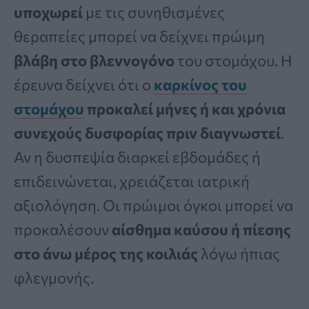
υποχωρεί
με τις συνηθισμένες
θεραπείες μπορεί να δείχνει πρώιμη
βλάβη στο βλεννογόνο
του στομάχου. Η
έρευνα δείχνει ότι ο
καρκίνος του
στομάχου
προκαλεί μήνες ή και χρόνια
συνεχούς δυσφορίας πριν διαγνωστεί
.
Αν η δυσπεψία διαρκεί εβδομάδες ή
επιδεινώνεται, χρειάζεται ιατρική
αξιολόγηση. Οι πρώιμοι όγκοι μπορεί να
προκαλέσουν
αίσθημα καύσου ή πίεσης
στο άνω μέρος της κοιλιάς
λόγω ήπιας
φλεγμονής.