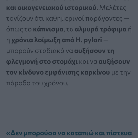
και οικογενειακού ιστορικού
. Μελέτες
τονίζουν ότι καθημερινοί παράγοντες —
όπως το
κάπνισμα
, τα
αλμυρά τρόφιμα
ή
η
χρόνια λοίμωξη από H. pylori
—
μπορούν σταδιακά να
αυξήσουν τη
φλεγμονή στο στομάχι
και να
αυξήσουν
τον κίνδυνο εμφάνισης καρκίνου
με την
πάροδο του χρόνου.
«Δεν μπορούσα να καταπιώ και πίστευα