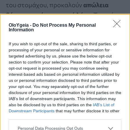
του στομάχου, προκαλούν
απώλεια
βάρους χωρίς προφανή λόγο
. Τα πρώτα
στάδια μπορεί να μειώσουν σταδιακά
OloYgeia -
Do Not Process My Personal
Information
την όρεξη, επειδή οι όγκοι επηρεάζουν
If you wish to opt-out of the sale, sharing to third parties, or
τις
ορμόνες της πέψης
που ρυθμίζουν
processing of your personal or sensitive information for
την πείνα. Η
επίμονη απώλεια βάρους
ή
targeted advertising by us, please use the below opt-out
section to confirm your selection. Please note that after your
η
έλλειψη όρεξης
πρέπει να οδηγήσει σε
opt-out request is processed you may continue seeing
interest-based ads based on personal information utilized by
ιατρικό έλεγχο, καθώς αυτές οι αλλαγές
us or personal information disclosed to third parties prior to
εμφανίζονται σταδιακά.
your opt-out. You may separately opt-out of the further
disclosure of your personal information by third parties on the
IAB’s list of downstream participants. This information may
5. Πονάει η κοιλιά σας
also be disclosed by us to third parties on the
IAB’s List of
Downstream Participants
that may further disclose it to other
third parties.
Ο πρώιμος
καρκίνος του στομάχου
Personal Data Processing Opt Outs