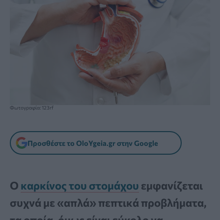
Φωτογραφία: 123rf
Προσθέστε το OloYgeia.gr στην Google
Ο
καρκίνος του στομάχου
εμφανίζεται
συχνά με «απλά» πεπτικά προβλήματα,
τα οποία, όμως είναι εύκολο να