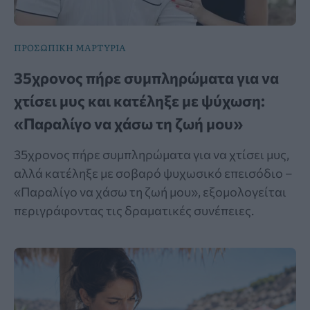
ΠΡΟΣΩΠΙΚΗ ΜΑΡΤΥΡΙΑ
35χρονος πήρε συμπληρώματα για να
χτίσει μυς και κατέληξε με ψύχωση:
«Παραλίγο να χάσω τη ζωή μου»
35χρονος πήρε συμπληρώματα για να χτίσει μυς,
αλλά κατέληξε με σοβαρό ψυχωσικό επεισόδιο –
«Παραλίγο να χάσω τη ζωή μου», εξομολογείται
περιγράφοντας τις δραματικές συνέπειες.