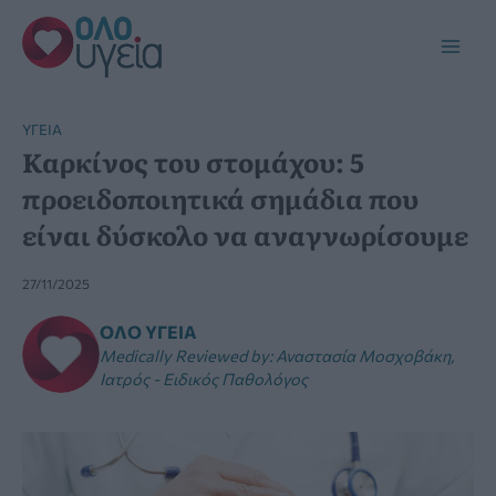
Μετάβαση
στο
Main
περιεχόμενο
Men
YΓΕΊΑ
Καρκίνος του στομάχου: 5
προειδοποιητικά σημάδια που
είναι δύσκολο να αναγνωρίσουμε
27/11/2025
ΌΛΟ ΥΓΕΊΑ
Medically Reviewed by
:
Αναστασία Μοσχοβάκη,
Ιατρός - Ειδικός Παθολόγος