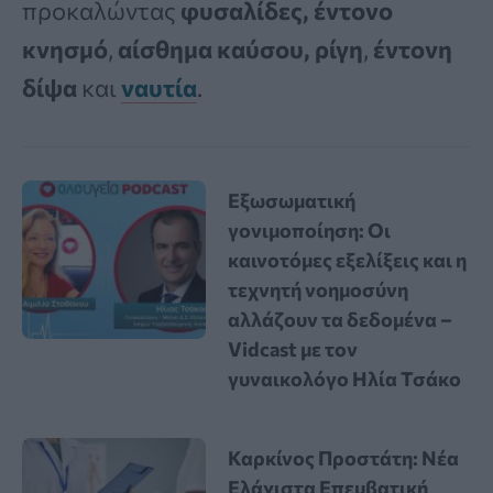
προκαλώντας
φυσαλίδες, έντονο
κνησμό
,
αίσθημα καύσου,
ρίγη
,
έντονη
δίψα
και
ναυτία
.
Εξωσωματική
γονιμοποίηση: Οι
καινοτόμες εξελίξεις και η
τεχνητή νοημοσύνη
αλλάζουν τα δεδομένα –
Vidcast με τον
γυναικολόγο Ηλία Τσάκο
Καρκίνος Προστάτη: Νέα
Ελάχιστα Επεμβατική