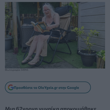
Φωτογραφία: SWNS
Προσθέστε το OloYgeia.gr στην Google
Μια 67χρονη γυναίκα αποκοιμήθηκε