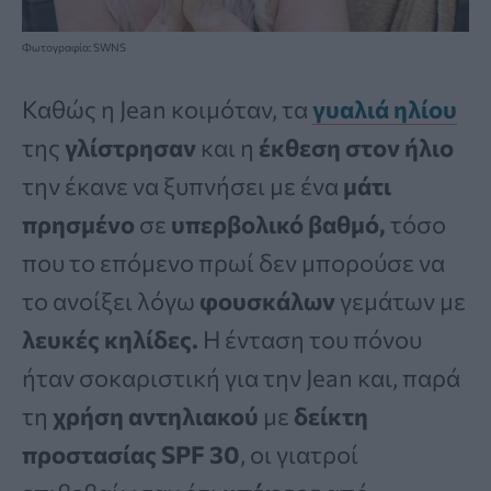
Φωτογραφία: SWNS
Καθώς η Jean κοιμόταν, τα
γυαλιά ηλίου
της
γλίστρησαν
και η
έκθεση
στον
ήλιο
την έκανε να ξυπνήσει με ένα
μάτι
πρησμένο
σε
υπερβολικό βαθμό,
τόσο
που το επόμενο πρωί δεν μπορούσε να
το ανοίξει λόγω
φουσκάλων
γεμάτων με
λευκές κηλίδες.
Η ένταση του πόνου
ήταν σοκαριστική για την Jean και, παρά
τη
χρήση αντηλιακού
με
δείκτη
προστασίας SPF
30
, οι γιατροί