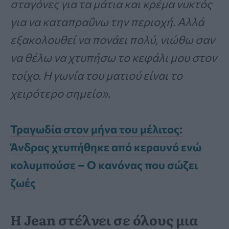
σταγόνες για τα μάτια και κρέμα νυκτός
για να καταπραΰνω την περιοχή. Αλλά
εξακολουθεί να πονάει πολύ, νιώθω σαν
να θέλω να χτυπήσω το κεφάλι μου στον
τοίχο. Η γωνία του ματιού είναι το
χειρότερο σημείο».
Τραγωδία στον μήνα του μέλιτος:
Άνδρας χτυπήθηκε από κεραυνό ενώ
κολυμπούσε – Ο κανόνας που σώζει
ζωές
Η Jean στέλνει σε όλους μια