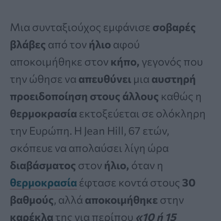
Μια συνταξιούχος εμφάνισε
σοβαρές
βλάβες
από τον
ήλιο
αφού
αποκοιμήθηκε στον
κήπο,
γεγονός που
την ώθησε να
απευθύνει
μια
αυστηρή
προειδοποίηση
στους
άλλους
καθώς η
θερμοκρασία
εκτοξεύεται σε ολόκληρη
την Ευρώπη. Η Jean Hill, 67 ετών,
σκόπευε να απολαύσει λίγη ώρα
διαβάσματος
στον
ήλιο,
όταν η
θερμοκρασία
έφτασε κοντά στους
30
βαθμούς
, αλλά
αποκοιμήθηκε
στην
καρέκλα
της για περίπου
«10 ή 15