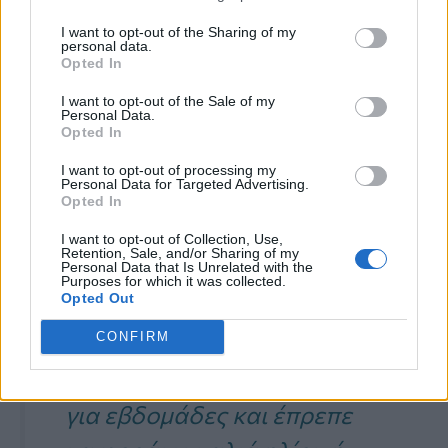
συνέδεσε την έκθεσή της στον ήλιο με
I want to opt-out of the Sharing of my
την έναρξη μιας
επιθετικής μορφής
personal data.
Opted In
δηλητηρίασης
από τον
ήλιο
, που στη
I want to opt-out of the Sale of my
συνέχεια οδήγησε στην
εμφάνιση
του
Personal Data.
Opted In
έρπητα ζωστήρα.
Παρά τη λήψη
αρχικής
I want to opt-out of processing my
θεραπείας,
η κατάστασή της απαιτούσε
Personal Data for Targeted Advertising.
Opted In
επανεξέταση
και
χορήγηση επιπλέον
I want to opt-out of Collection, Use,
φαρμάκων
λόγω των επίμονων
Retention, Sale, and/or Sharing of my
Personal Data that Is Unrelated with the
Purposes for which it was collected.
συμπτωμάτων.
Opted Out
CONFIRM
«Δεν βγήκα καθόλου έξω
για εβδομάδες και έπρεπε