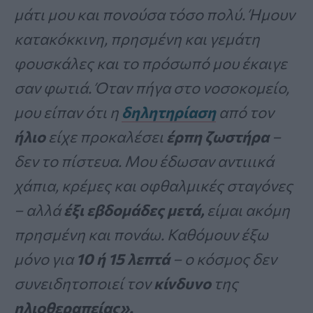
μάτι μου και πονούσα τόσο πολύ. Ήμουν
κατακόκκινη, πρησμένη και γεμάτη
φουσκάλες και το πρόσωπό μου έκαιγε
σαν φωτιά. Όταν πήγα στο νοσοκομείο,
μου είπαν ότι η
δηλητηρίαση
από τον
ήλιο
είχε προκαλέσει
έρπη ζωστήρα
–
δεν το πίστευα. Μου έδωσαν αντιιικά
χάπια, κρέμες και οφθαλμικές σταγόνες
– αλλά
έξι εβδομάδες μετά,
είμαι ακόμη
πρησμένη και πονάω. Καθόμουν έξω
μόνο για
10 ή 15 λεπτά
– ο κόσμος δεν
συνειδητοποιεί τον
κίνδυνο
της
ηλιοθεραπείας».