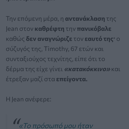
Την επόμενη μέρα, η
αντανάκλαση
της
Jean στον
καθρέφτη
την
πανικόβαλε
καθώς
δεν αναγνώριζε
τον
εαυτό της·
ο
σύζυγός της, Timothy, 67 ετών και
συνταξιούχος τεχνίτης, είπε ότι το
δέρμα της είχε γίνει
«κατακόκκινο»
και
έτρεξαν μαζί στα
επείγοντα.
Η Jean ανέφερε:
«Το πρόσωπό μου ήταν