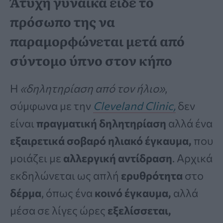
Άτυχη γυναίκα είδε το
πρόσωπο της να
παραμορφώνεται μετά από
σύντομο ύπνο στον κήπο
Η
«δηλητηρίαση από τον ήλιο»
,
σύμφωνα με την
Cleveland Clinic,
δεν
είναι
πραγματική δηλητηρίαση
αλλά ένα
εξαιρετικά σοβαρό ηλιακό έγκαυμα,
που
μοιάζει με
αλλεργική αντίδραση
. Αρχικά
εκδηλώνεται ως απλή
ερυθρότητα
στο
δέρμα
, όπως ένα
κοινό έγκαυμα,
αλλά
μέσα σε λίγες ώρες
εξελίσσεται,