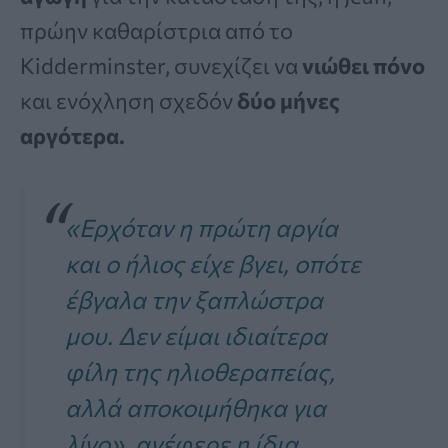
πρώην καθαρίστρια από το
Kidderminster, συνεχίζει να
νιώθει πόνο
και ενόχληση σχεδόν
δύο μήνες
αργότερα.
«Ερχόταν η πρώτη αργία
και ο ήλιος είχε βγει, οπότε
έβγαλα την ξαπλώστρα
μου. Δεν είμαι ιδιαίτερα
φίλη της ηλιοθεραπείας,
αλλά αποκοιμήθηκα για
λίγο», ανέφερε η ίδια.