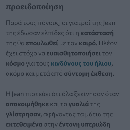
προειδοποίηση
Παρά τους πόνους, οι γιατροί της Jean
της έδωσαν ελπίδες ότι η
κατάστασή
της θα
επουλωθεί
με τον
καιρό.
Πλέον
έχει στόχο να
ευαισθητοποιήσει
τον
κόσμο
για τους
κινδύνους του ήλιου
,
ακόμα και μετά από
σύντομη έκθεση.
Η Jean πιστεύει ότι όλα ξεκίνησαν όταν
αποκοιμήθηκε
και τα
γυαλιά
της
γλίστρησαν,
αφήνοντας τα μάτια της
εκτεθειμένα
στην
έντονη υπεριώδη