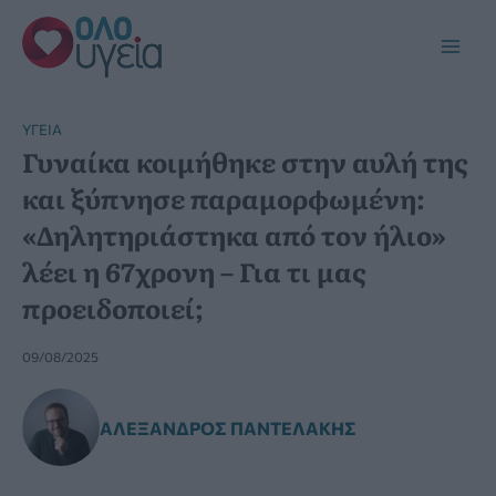
Μετάβαση
στο
Main
περιεχόμενο
Men
YΓΕΊΑ
Γυναίκα κοιμήθηκε στην αυλή της
και ξύπνησε παραμορφωμένη:
«Δηλητηριάστηκα από τον ήλιο»
λέει η 67χρονη – Για τι μας
προειδοποιεί;
09/08/2025
ΑΛΈΞΑΝΔΡΟΣ ΠΑΝΤΕΛΆΚΗΣ