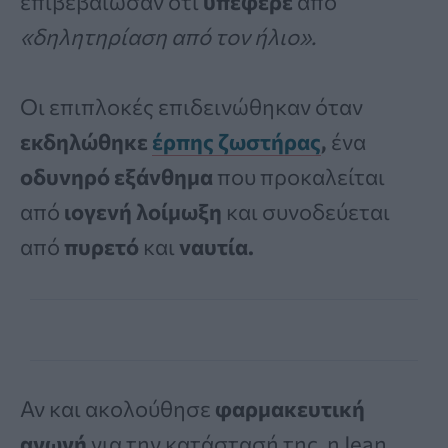
επιβεβαίωσαν ότι
υπέφερε
από
«δηλητηρίαση από τον ήλιο».
Οι επιπλοκές επιδεινώθηκαν όταν
εκδηλώθηκε
έρπης ζωστήρας
,
ένα
οδυνηρό εξάνθημα
που προκαλείται
από
ιογενή λοίμωξη
και συνοδεύεται
από
πυρετό
και
ναυτία.
Αν και ακολούθησε
φαρμακευτική
αγωγή
για την κατάστασή της, η Jean,