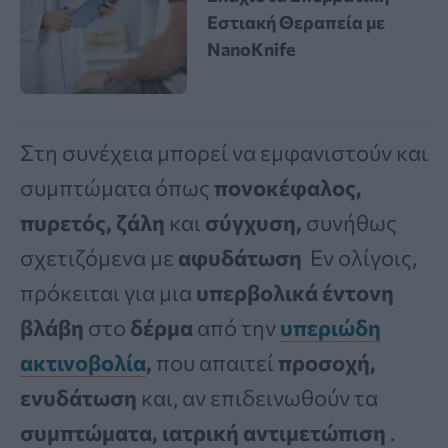
Εστιακή Θεραπεία με
NanoKnife
Στη συνέχεια μπορεί να εμφανιστούν και
συμπτώματα όπως
πονοκέφαλος,
πυρετός,
ζάλη
και
σύγχυση,
συνήθως
σχετιζόμενα με
αφυδάτωση
Εν ολίγοις,
πρόκειται για μια
υπερβολικά έντονη
βλάβη
στο
δέρμα
από την
υπεριώδη
ακτινοβολία
,
που απαιτεί
προσοχή,
ενυδάτωση
και, αν επιδεινωθούν τα
συμπτώματα, ιατρική αντιμετώπιση
.