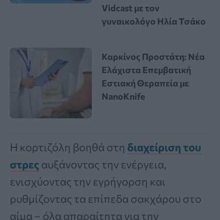
Vidcast με τον
γυναικολόγο Ηλία Τσάκο
Καρκίνος Προστάτη: Νέα
Ελάχιστα Επεμβατική
Εστιακή Θεραπεία με
NanoKnife
Η κορτιζόλη βοηθά στη
διαχείριση του
στρες
αυξάνοντας την ενέργεια,
ενισχύοντας την εγρήγορση και
ρυθμίζοντας τα επίπεδα σακχάρου στο
αίμα – όλα απαραίτητα για την