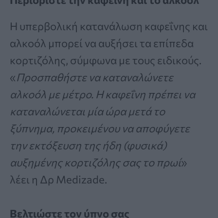
Η υπερβολική κατανάλωση καφεΐνης και
αλκοόλ μπορεί να αυξήσει τα επίπεδα
κορτιζόλης, σύμφωνα με τους ειδικούς.
«
Προσπαθήστε να καταναλώνετε
αλκοόλ με μέτρο. Η καφεΐνη πρέπει να
καταναλώνεται μία ώρα μετά το
ξύπνημα, προκειμένου να αποφύγετε
την εκτόξευση της ήδη (φυσικά)
αυξημένης κορτιζόλης σας το πρωί
»
λέει η Δρ Medizade.
Βελτιώστε τον ύπνο σας