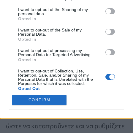
δώσει μια γρήγορη ώθηση ντοπαμίνης,
I want to opt-out of the Sharing of my
καταστρέφει την ισορροπία της
personal data.
Opted In
κορτιζόλης
σας.
I want to opt-out of the Sale of my
Personal Data.
Opted In
«
Μην μπαίνετε στο τηλέφωνό σας
I want to opt-out of processing my
πρωί-πρωί
» προειδοποιεί η Δρ
Personal Data for Targeted Advertising.
Opted In
Medizade. Η ίδια σας προτείνει να
I want to opt-out of Collection, Use,
ετοιμαστείτε για την ημέρα και να
Retention, Sale, and/or Sharing of my
Personal Data that Is Unrelated with the
ανοίξετε το τηλέφωνο και τις
Purposes for which it was collected.
Opted Out
εφαρμογές σας
30 λεπτά μετά το
CONFIRM
ξύπνημα
. Ιδανικά, το καλύτερο είναι να
βγείτε έξω αμέσως μετά το ξύπνημα,
ώστε να καταπραΰνετε και να ρυθμίζετε