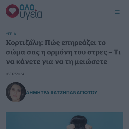
Μετάβαση
στο
Main
περιεχόμενο
Men
YΓΕΊΑ
Κορτιζόλη: Πώς επηρεάζει το
σώμα σας η ορμόνη του στρες – Τι
να κάνετε για να τη μειώσετε
16/07/2024
ΔΉΜΗΤΡΑ ΧΑΤΖΗΠΑΝΑΓΙΏΤΟΥ