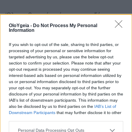
Όλα τα βασικά πράγματα που ξέρουμε
να κάνουμε, αλλά που η
πολυάσχολη
OloYgeia -
Do Not Process My Personal
Information
σύγχρονη ζωή
μας δεν μας αφήνει…
If you wish to opt-out of the sale, sharing to third parties, or
processing of your personal or sensitive information for
Αποφύγετε το τηλέφωνό σας πρωί-
targeted advertising by us, please use the below opt-out
section to confirm your selection. Please note that after your
πρωί
opt-out request is processed you may continue seeing
interest-based ads based on personal information utilized by
Το πρώτο πράγμα που κάνουν πολλοί
us or personal information disclosed to third parties prior to
your opt-out. You may separately opt-out of the further
από εμάς το πρωί είναι να
disclosure of your personal information by third parties on the
IAB’s list of downstream participants. This information may
απενεργοποιήσουμε το ξυπνητήρι μας
also be disclosed by us to third parties on the
IAB’s List of
και στη συνέχεια να κάνουμε scroll στο
Downstream Participants
that may further disclose it to other
third parties.
τηλέφωνό μας. Ενώ αυτό μπορεί να σας
Personal Data Processing Opt Outs