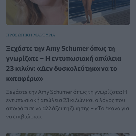
ΠΡΟΣΩΠΙΚΗ ΜΑΡΤΥΡΙΑ
Ξεχάστε την Amy Schumer όπως τη
γνωρίζατε – Η εντυπωσιακή απώλεια
23 κιλών: «Δεν δυσκολεύτηκα να το
καταφέρω»
Ξεχάστε την Amy Schumer όπως τη γνωρίζατε: Η
εντυπωσιακή απώλεια 23 κιλών και ο λόγος που
αποφάσισε να αλλάξει τη ζωή της – «Το έκανα για
να επιβιώσω».