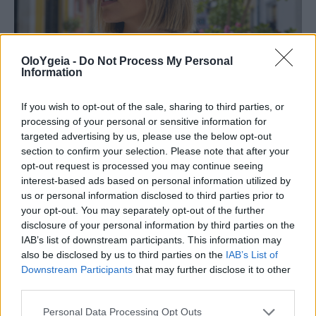
OloYgeia -
Do Not Process My Personal
Information
If you wish to opt-out of the sale, sharing to third parties, or
processing of your personal or sensitive information for
SUMMER TRENDS
targeted advertising by us, please use the below opt-out
section to confirm your selection. Please note that after your
Σκανδιναβικό bob: Το καρέ που κάνει τα
opt-out request is processed you may continue seeing
interest-based ads based on personal information utilized by
λεπτά μαλλιά να δείχνουν πιο πλούσια –
us or personal information disclosed to third parties prior to
Το προτιμούν celebrities
your opt-out. You may separately opt-out of the further
disclosure of your personal information by third parties on the
Το σκανδιναβικό bob επιστρέφει δυναμικά,
IAB’s list of downstream participants. This information may
also be disclosed by us to third parties on the
IAB’s List of
χαρίζοντας όγκο στα λεπτά μαλλιά με ελάχιστο
Downstream Participants
that may further disclose it to other
styling. Γιατί το επιλέγουν όλο και περισσότερες
third parties.
celebrities αυτό το καλοκαίρι;
Personal Data Processing Opt Outs