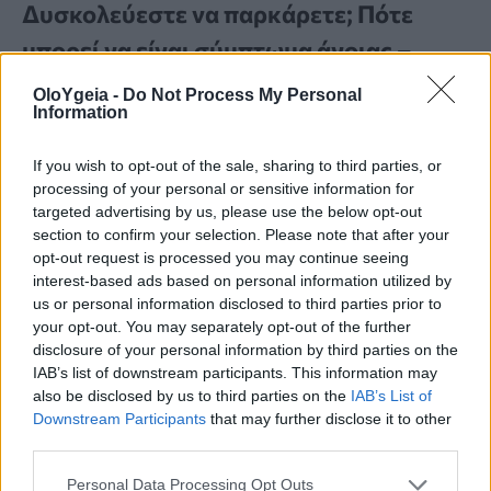
Δυσκολεύεστε να παρκάρετε; Πότε
μπορεί να είναι σύμπτωμα άνοιας –
Εμφανίζεται πριν την απώλεια μνήμης
OloYgeia -
Do Not Process My Personal
Information
Η δυσκολία στο παρκάρισμα μπορεί να είνα ένα
από τα πρώιμα συμπτώματα της άνοιας και να
If you wish to opt-out of the sale, sharing to third parties, or
processing of your personal or sensitive information for
εμφανιστεί πριν από την απώλεια μνήμης.
targeted advertising by us, please use the below opt-out
Ειδικούς προειδοποιεί τι να προσέξετε.
section to confirm your selection. Please note that after your
opt-out request is processed you may continue seeing
interest-based ads based on personal information utilized by
us or personal information disclosed to third parties prior to
your opt-out. You may separately opt-out of the further
disclosure of your personal information by third parties on the
IAB’s list of downstream participants. This information may
also be disclosed by us to third parties on the
IAB’s List of
Downstream Participants
that may further disclose it to other
third parties.
Personal Data Processing Opt Outs