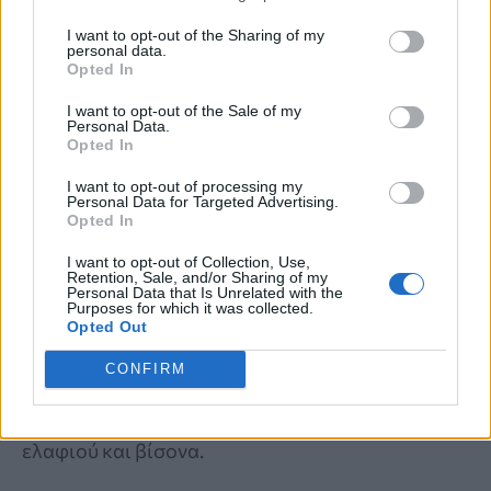
I want to opt-out of the Sharing of my
personal data.
Opted In
I want to opt-out of the Sale of my
CELEBRITIES
Personal Data.
Opted In
Miranda Kerr: Η περίεργη διατροφή που
I want to opt-out of processing my
Personal Data for Targeted Advertising.
ακολουθεί το supermodel για να
Opted In
διατηρείται πάντα αδύνατη: «Τρώω
I want to opt-out of Collection, Use,
Retention, Sale, and/or Sharing of my
ελάφι και βίσονα για πρωινό»
Personal Data that Is Unrelated with the
Purposes for which it was collected.
Opted Out
Η Miranda Kerr ακολουθεί μια ιδιαίτερα αυστηρή
διατροφή για να διατηρεί τη λεπτή σιλουέτα της,
CONFIRM
με το supermodel να αποκαλύπτει πως στο
πρωινό της περιλαμβάνει ακόμη και κρέας
ελαφιού και βίσονα.