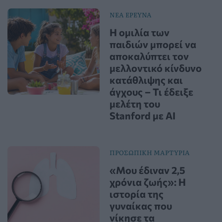
ΝΕΑ ΕΡΕΥΝΑ
Η ομιλία των
παιδιών μπορεί να
αποκαλύπτει τον
μελλοντικό κίνδυνο
κατάθλιψης και
άγχους – Τι έδειξε
μελέτη του
Stanford με AI
ΠΡΟΣΩΠΙΚΗ ΜΑΡΤΥΡΙΑ
«Μου έδιναν 2,5
χρόνια ζωής»: Η
ιστορία της
γυναίκας που
νίκησε τα