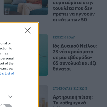
συμπτώματα στην
τουαλέτα που δεν
πρέπει να αγνοούν
οι κάτω των 50
ΕΚΘΕΣΗ ΕΟΔΥ
sonal or
Ιός Δυτικού Νείλου:
ection to
23 νέα κρούσματα
ou may
σε μία εβδομάδα-
 personal
65 συνολικά και έξι
out of the
θάνατοι
 downstream
B’s List of
ΣΥΜΒΟΥΛΕΣ ΕΙΔΙΚΩΝ
Αρτηριακή πίεση:
Τα καθημερινά