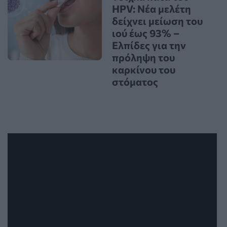
HPV: Νέα μελέτη
δείχνει μείωση του
ιού έως 93% –
Ελπίδες για την
πρόληψη του
καρκίνου του
στόματος