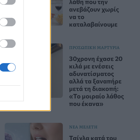
λάθη που την
ανεβάζουν χωρίς
να το
καταλαβαίνουμε
ΠΡΟΣΩΠΙΚΗ ΜΑΡΤΥΡΙΑ
30χρονη έχασε 20
κιλά με ενέσεις
αδυνατίσματος
αλλά τα ξαναπήρε
μετά τη διακοπή:
«Το μοιραίο λάθος
που έκανα»
ΝΕΑ ΜΕΛΕΤΗ
Τσίχλα κατά του