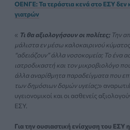
ΟΕΝΓΕ: Τα τεράστια κενά στο ΕΣΥ δεν 
γιατρών
«
Τι θα αξιολογήσουν οι πολίτες;
Την απ
μάλιστα εν μέσω καλοκαιρινού κύματος
“αδειάζουν” άλλα νοσοκομεία; Το ένα α
ιατροδικαστή και τον μικροβιολόγο πο
άλλα αναρίθμητα παραδείγματα που επ
των δημόσιων δομών υγείας;
» αναρωτι
υγειονομικοί και οι ασθενείς αξιολογο
ΕΣΥ.
Για την ουσιαστική ενίσχυση του ΕΣΥ