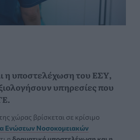
αι η υποστελέχωση του ΕΣΥ,
αξιολογήσουν υπηρεσίες που
ΓΕ.
της χώρας βρίσκεται σε κρίσιμο
α Ενώσεων Νοσοκομειακών
τι η
δραματική υποστελέχωση και η