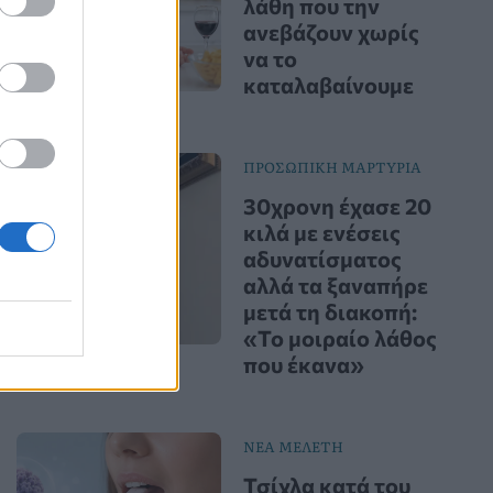
λάθη που την
ανεβάζουν χωρίς
να το
καταλαβαίνουμε
ΠΡΟΣΩΠΙΚΗ ΜΑΡΤΥΡΙΑ
30χρονη έχασε 20
κιλά με ενέσεις
αδυνατίσματος
αλλά τα ξαναπήρε
μετά τη διακοπή:
«Το μοιραίο λάθος
που έκανα»
ΝΕΑ ΜΕΛΕΤΗ
Τσίχλα κατά του