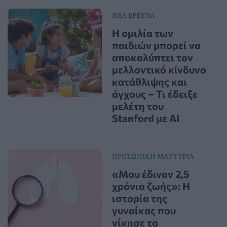
ΝΕΑ ΕΡΕΥΝΑ
Η ομιλία των
παιδιών μπορεί να
αποκαλύπτει τον
μελλοντικό κίνδυνο
κατάθλιψης και
άγχους – Τι έδειξε
μελέτη του
Stanford με AI
ΠΡΟΣΩΠΙΚΗ ΜΑΡΤΥΡΙΑ
«Μου έδιναν 2,5
χρόνια ζωής»: Η
ιστορία της
γυναίκας που
νίκησε τα