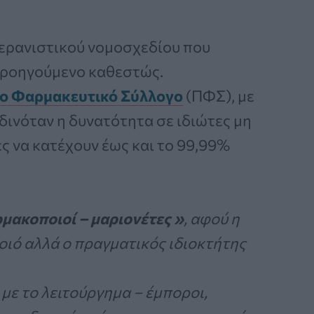
 ερανιστικού νομοσχεδίου που
προηγούμενο καθεστώς.
ο Φαρμακευτικό Σύλλογο
(ΠΦΣ), με
ινόταν η δυνατότητα σε ιδιώτες μη
ς να κατέχουν έως και το 99,99%
ακοποιοί – μαριονέτες »
, αφού η
ιό αλλά ο πραγματικός ιδιοκτήτης
με το λειτούργημα – έμποροι,