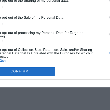
o opt-out of the Sharing of my personal data.
In
μάλιστα, παρουσιάστηκαν
o opt-out of the Sale of my Personal Data.
τικά funds που βολιδοσκοπούσαν
In
ίγες περιπτώσεις εξαγοράς ήδη
to opt-out of processing my Personal Data for Targeted
ing.
In
o opt-out of Collection, Use, Retention, Sale, and/or Sharing
ersonal Data that Is Unrelated with the Purposes for which it
lected.
λληνικού φαρμακείου ήταν διαρκείς.
Out
 διοίκηση του ΠΦΣ κινήθηκε
CONFIRM
, χωρίς να γνωρίζουν πολλοί τις
 Υπουργό Υγείας Άδωνι Γεωργιάδη»
.