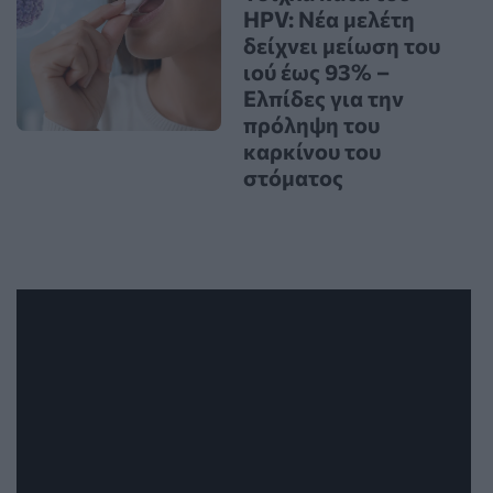
HPV: Νέα μελέτη
δείχνει μείωση του
ιού έως 93% –
Ελπίδες για την
πρόληψη του
καρκίνου του
στόματος