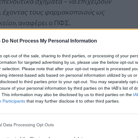
 επενδυτικά σχήματα – να επιχειρούν
, έχοντας τους φαρμακοποιούς ως
είο»,
αναφέρει ο ΠΦΣ.
-
Do Not Process My Personal Information
Καρκίνος Προστάτη:
to opt-out of the sale, sharing to third parties, or processing of your per
Νέα Ελάχιστα
formation for targeted advertising by us, please use the below opt-out s
r selection. Please note that after your opt-out request is processed y
Επεμβατική Εστιακή
eing interest-based ads based on personal information utilized by us or
Θεραπεία με NanoKnife
disclosed to third parties prior to your opt-out. You may separately opt-
losure of your personal information by third parties on the IAB’s list of
. This information may also be disclosed by us to third parties on the
IA
Participants
that may further disclose it to other third parties.
l Data Processing Opt Outs