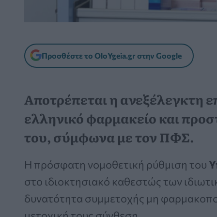
Προσθέστε το OloYgeia.gr στην Google
Αποτρέπεται η ανεξέλεγκτη ε
ελληνικό φαρμακείο και προσ
του, σύμφωνα με τον ΠΦΣ.
Η πρόσφατη νομοθετική ρύθμιση του
Υ
στο ιδιοκτησιακό καθεστώς των ιδιωτι
δυνατότητα συμμετοχής μη φαρμακοπο
μετοχική τους σύνθεση.