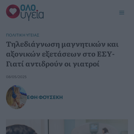
Μετάβαση
στο
Main
περιεχόμενο
Men
ΠΟΛΙΤΙΚΉ ΥΓΕΊΑΣ
Τηλεδιάγνωση μαγνητικών και
αξονικών εξετάσεων στο ΕΣΥ-
Γιατί αντιδρούν οι γιατροί
08/05/2025
ΈΦΗ ΦΟΥΣΈΚΗ