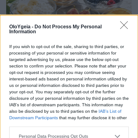
OloYgeia -
Do Not Process My Personal
Information
If you wish to opt-out of the sale, sharing to third parties, or
ΔΙΑΤΡΟΦΙΚΑ ΟΦΕΛΗ
processing of your personal or sensitive information for
targeted advertising by us, please use the below opt-out
5 νόστιμα φρούτα με πρωτεΐνη που
section to confirm your selection. Please note that after your
opt-out request is processed you may continue seeing
αδυνατίζουν – Μπορείτε να τα τρώτε
interest-based ads based on personal information utilized by
καθημερινά
us or personal information disclosed to third parties prior to
your opt-out. You may separately opt-out of the further
5 νόστιμα φρούτα με πρωτεΐνη που μπορούν να
disclosure of your personal information by third parties on the
IAB’s list of downstream participants. This information may
βοηθήσουν στην απώλεια βάρους – Ποια
also be disclosed by us to third parties on the
IAB’s List of
μπορείτε να εντάξετε καθημερινά στη διατροφή
Downstream Participants
that may further disclose it to other
σας.
third parties.
Personal Data Processing Opt Outs