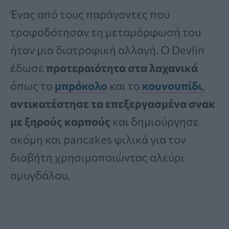
Ένας από τους παράγοντες που
τροφοδότησαν τη μεταμόρφωσή του
ήταν μια διατροφική αλλαγή. Ο Devlin
έδωσε
προτεραιότητα στα λαχανικά
όπως το
μπρόκολο
και το
κουνουπίδι
,
αντικατέστησε τα επεξεργασμένα σνακ
με ξηρούς καρπούς
και δημιούργησε
ακόμη και pancakes φιλικά για τον
διαβήτη χρησιμοποιώντας αλεύρι
αμυγδάλου.