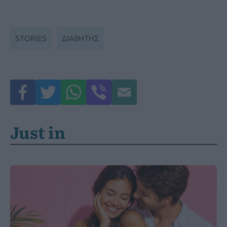
STORIES
ΔΙΑΒΉΤΗΣ
Just in