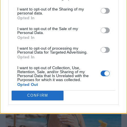
Η αυξημένη χοληστερίνη δεν σημαίνει πάντα ότι
I want to opt-out of the Sharing of my
personal data.
χρειάζεται φαρμακευτική αγωγή, καθώς η
Opted In
απόφαση βασίζεται στον συνολικό
I want to opt-out of the Sale of my
καρδιαγγειακό κίνδυνο και σε άλλους
Personal Data.
Opted In
παράγοντες υγείας. Πότε αρκούν οι αλλαγές στον
τρόπο ζωής και πότε μπορεί να χρειαστεί
I want to opt-out of processing my
Personal Data for Targeted Advertising.
θεραπεία;
Opted In
I want to opt-out of Collection, Use,
Retention, Sale, and/or Sharing of my
Personal Data that Is Unrelated with the
Purposes for which it was collected.
Opted Out
CONFIRM