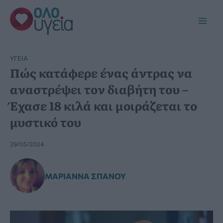
Μετάβαση
στο
Main
περιεχόμενο
Men
YΓΕΊΑ
Πώς κατάφερε ένας άντρας να
αναστρέψει τον διαβήτη του –
Έχασε 18 κιλά και μοιράζεται το
μυστικό του
29/05/2024
ΜΑΡΙΆΝΝΑ ΣΠΑΝΟΎ