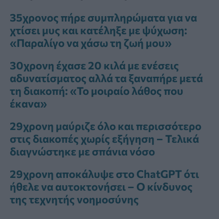
35χρονος πήρε συμπληρώματα για να
χτίσει μυς και κατέληξε με ψύχωση:
«Παραλίγο να χάσω τη ζωή μου»
30χρονη έχασε 20 κιλά με ενέσεις
αδυνατίσματος αλλά τα ξαναπήρε μετά
τη διακοπή: «Το μοιραίο λάθος που
έκανα»
29χρονη μαύριζε όλο και περισσότερο
στις διακοπές χωρίς εξήγηση – Τελικά
διαγνώστηκε με σπάνια νόσο
29χρονη αποκάλυψε στο ChatGPT ότι
ήθελε να αυτοκτονήσει – Ο κίνδυνος
της τεχνητής νοημοσύνης