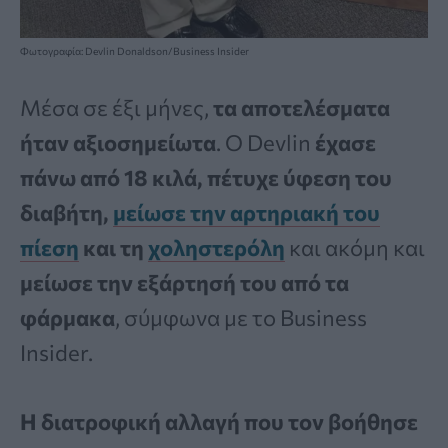
Φωτογραφία: Devlin Donaldson/Business Insider
Μέσα σε έξι μήνες,
τα αποτελέσματα
ήταν αξιοσημείωτα
. Ο Devlin
έχασε
πάνω από 18 κιλά, πέτυχε ύφεση του
διαβήτη,
μείωσε την αρτηριακή του
πίεση
και τη
χοληστερόλη
και ακόμη και
μείωσε την εξάρτησή του από τα
φάρμακα
, σύμφωνα με το Business
Insider.
Η διατροφική αλλαγή που τον βοήθησε