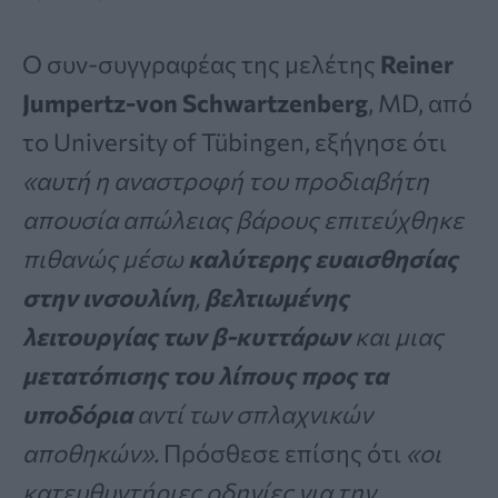
Ο συν-συγγραφέας της μελέτης
Reiner
Jumpertz-von Schwartzenberg
, MD, από
το University of Tübingen, εξήγησε ότι
«αυτή η αναστροφή του προδιαβήτη
απουσία απώλειας βάρους επιτεύχθηκε
πιθανώς μέσω
καλύτερης ευαισθησίας
στην ινσουλίνη
,
βελτιωμένης
λειτουργίας των β-κυττάρων
και μιας
μετατόπισης του λίπους προς τα
υποδόρια
αντί των σπλαχνικών
αποθηκών».
Πρόσθεσε επίσης ότι
«οι
κατευθυντήριες οδηγίες για την