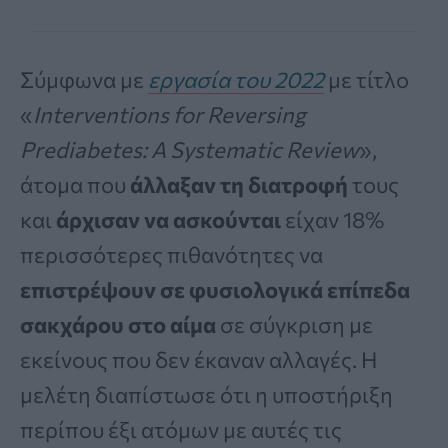
Σύμφωνα με
εργασία του 2022
με τίτλο
«
Interventions for Reversing
Prediabetes: A Systematic Review
»,
άτομα που
άλλαξαν τη διατροφή
τους
και
άρχισαν να ασκούνται
είχαν 18%
περισσότερες πιθανότητες να
επιστρέψουν σε φυσιολογικά επίπεδα
σακχάρου στο αίμα
σε σύγκριση με
εκείνους που δεν έκαναν αλλαγές. Η
μελέτη διαπίστωσε ότι η υποστήριξη
περίπου έξι ατόμων με αυτές τις