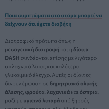
Ποια συμπτώματα στο στόμα μπορεί να
δείχνουν ότι έχετε διαβήτη
Διατροφικά πρότυπα όπως η
μεσογειακή διατροφή
και η
δίαιτα
DASH
συνδέονται επίσης με λιγότερο
σπλαχνικό λίπος και καλύτερο
γλυκαιμικό έλεγχο. Αυτές οι δίαιτες
δίνουν έμφαση σε
δημητριακά ολικής
άλεσης
,
φρούτα
,
λαχανικά
και
όσπρια
,
μαζί με
υγιεινά λιπαρά
από ξηρούς
καρπούς, σπόρους, ελαιόλαδο και