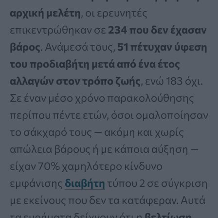
αρχική μελέτη
, οι ερευνητές
επικεντρώθηκαν σε
234 που δεν έχασαν
βάρος
. Ανάμεσά τους,
51 πέτυχαν ύφεση
του προδιαβήτη μετά από ένα έτος
αλλαγών στον τρόπο ζωής
, ενώ 183 όχι.
Σε έναν μέσο χρόνο παρακολούθησης
περίπου πέντε ετών, όσοι ομαλοποίησαν
το σάκχαρό τους — ακόμη και χωρίς
απώλεια βάρους ή με κάποια αύξηση —
είχαν 70% χαμηλότερο κίνδυνο
εμφάνισης
διαβήτη
τύπου 2 σε σύγκριση
με εκείνους που δεν τα κατάφεραν. Αυτά
τα ευρήματα δείχνουν ότι η
βελτίωση