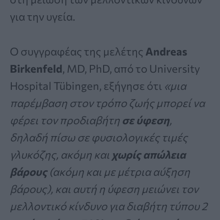
για την υγεία.
Ο συγγραφέας της μελέτης
Andreas
Birkenfeld
, MD, PhD, από το University
Hospital Tübingen, εξήγησε ότι
«μια
παρέμβαση στον τρόπο ζωής μπορεί να
φέρει τον προδιαβήτη
σε ύφεση
,
δηλαδή πίσω σε φυσιολογικές τιμές
γλυκόζης, ακόμη και
χωρίς απώλεια
βάρους
(ακόμη και με μέτρια αύξηση
βάρους), και αυτή η ύφεση μειώνει τον
μελλοντικό κίνδυνο για διαβήτη τύπου 2