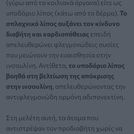
(γύρω από τα κοιλιακά όργανα) είτε ως
υποδόριο λίπος (κάτω από το δέρμα).
Το
σπλαχνικό λίπος αυξάνει τον κίνδυνο
διαβήτη και καρδιοπάθειας
επειδή
απελευθερώνει φλεγμονώδεις ουσίες
που μειώνουν την ευαισθησία στην
ινσουλίνη. Αντίθετα,
το υποδόριο λίπος
βοηθά στη βελτίωση της απόκρισης
στην ινσουλίνη
, απελευθερώνοντας την
αντιφλεγμονώδη ορμόνη αδιπονεκτίνη.
Στη μελέτη αυτή, τα άτομα που
αντιστρέψαν τον προδιαβήτη χωρίς να