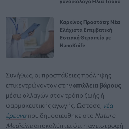
γυναικολόγο Ηλία Τσάκο
Καρκίνος Προστάτη: Νέα
Ελάχιστα Επεμβατική
Εστιακή Θεραπεία με
NanoKnife
Συνήθως, οι προσπάθειες πρόληψης
επικεντρώνονταν στην
απώλεια βάρους
μέσω αλλαγών στον τρόπο ζωής ή
φαρμακευτικής αγωγής. Ωστόσο,
νέα
έρευνα
που δημοσιεύθηκε στο
Nature
Medicine
αποκαλύπτει ότι η αντιστροφή