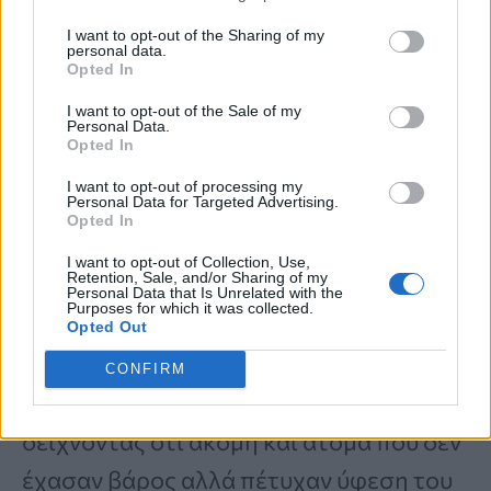
αντιστρέψαν τον προδιαβήτη είχαν
I want to opt-out of the Sharing of my
personal data.
73% χαμηλότερο κίνδυνο εμφάνισης
Opted In
διαβήτη
, σε σύγκριση με όσους έχασαν
I want to opt-out of the Sale of my
Personal Data.
βάρος χωρίς να επιτύχουν ύφεση. Αυτό
Opted In
ανέδειξε τη σημασία της
I want to opt-out of processing my
Personal Data for Targeted Advertising.
αποκατάστασης του φυσιολογικού
Opted In
γλυκαιμικού ελέγχου παράλληλα με την
I want to opt-out of Collection, Use,
Retention, Sale, and/or Sharing of my
απώλεια βάρους.
Personal Data that Is Unrelated with the
Purposes for which it was collected.
Opted Out
Η πιο πρόσφατη ανάλυσή τους
CONFIRM
προχώρησε ένα βήμα παραπέρα,
δείχνοντας ότι ακόμη και άτομα που δεν
έχασαν βάρος αλλά πέτυχαν ύφεση του