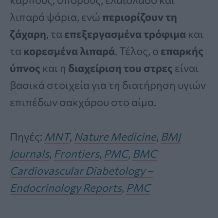
λιπαρά ψάρια, ενώ
περιορίζουν τη
ζάχαρη
, τα
επεξεργασμένα τρόφιμα
και
τα
κορεσμένα λιπαρά
. Τέλος, ο
επαρκής
ύπνος
και η
διαχείριση του στρες
είναι
βασικά στοιχεία για τη διατήρηση υγιών
επιπέδων σακχάρου στο αίμα.
Πηγές:
MNT
,
Nature Medicine
,
BMJ
Journals
,
Frontiers
,
PMC
,
BMC
Cardiovascular Diabetology –
Endocrinology Reports
,
PMC