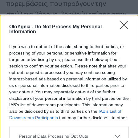
παρεμβάσεις, που προάγουν την
απώλεια βάρους, βοηθούν επίσης στην
ομαλοποίηση των επιπέδων σακχάρου
OloYgeia -
Do Not Process My Personal
Information
στο αίμα.
If you wish to opt-out of the sale, sharing to third parties, or
processing of your personal or sensitive information for
Μπορεί να αντιστραφεί ο προδιαβήτης;
targeted advertising by us, please use the below opt-out
section to confirm your selection. Please note that after your
Τι δείχνουν τα νέα δεδομένα για δίαιτα,
opt-out request is processed you may continue seeing
άσκηση και φάρμακα
interest-based ads based on personal information utilized by
us or personal information disclosed to third parties prior to
your opt-out. You may separately opt-out of the further
disclosure of your personal information by third parties on the
Σε
προηγούμενη μελέτη
, ο Birkenfeld και
IAB’s list of downstream participants. This information may
η ομάδα του διαπίστωσαν ότι άτομα που
also be disclosed by us to third parties on the
IAB’s List of
Downstream Participants
that may further disclose it to other
έχασαν τουλάχιστον το 5% του
third parties.
σωματικού τους βάρους και
Personal Data Processing Opt Outs