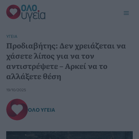
Μετάβαση
στο
Main
περιεχόμενο
Men
YΓΕΊΑ
Προδιαβήτης: Δεν χρειάζεται να
χάσετε λίπος για να τον
αντιστρέψετε – Αρκεί να το
αλλάξετε θέση
19/10/2025
ΌΛΟ ΥΓΕΊΑ