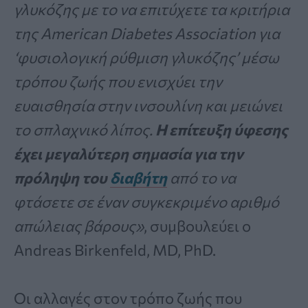
γλυκόζης με το να επιτύχετε τα κριτήρια
της American Diabetes Association για
‘φυσιολογική ρύθμιση γλυκόζης’ μέσω
τρόπου ζωής που ενισχύει την
ευαισθησία στην ινσουλίνη και μειώνει
το σπλαχνικό λίπος.
Η επίτευξη ύφεσης
έχει μεγαλύτερη σημασία για την
πρόληψη του
διαβήτη
από το να
φτάσετε σε έναν συγκεκριμένο αριθμό
απώλειας βάρους»
, συμβουλεύει ο
Andreas Birkenfeld, MD, PhD.
Οι αλλαγές στον τρόπο ζωής που