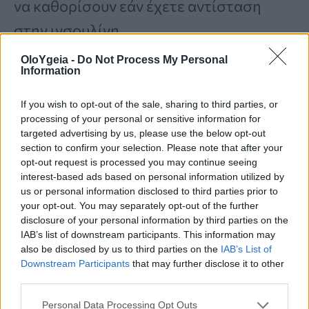
να καθορίσουν εάν έχετε αντίσταση
στην ινσουλίνη.
OloYgeia -
Do Not Process My Personal
Information
Η Ειδική Ομάδα Προληπτικών
Υπηρεσιών των Ηνωμένων Πολιτειών
If you wish to opt-out of the sale, sharing to third parties, or
processing of your personal or sensitive information for
συνιστά να ελέγχοντα
ι όλοι οι ενήλικες
targeted advertising by us, please use the below opt-out
ηλικίας 35 έως 70 ετών για προδιαβήτη
section to confirm your selection. Please note that after your
opt-out request is processed you may continue seeing
εάν είναι υπέρβαροι ή παχύσαρκοι. Η
interest-based ads based on personal information utilized by
us or personal information disclosed to third parties prior to
American Diabetes Association
(ADA)
your opt-out. You may separately opt-out of the further
προτείνει επίσης τον έλεγχο ενηλίκων
disclosure of your personal information by third parties on the
IAB’s list of downstream participants. This information may
που έχουν άλλους παράγοντες κινδύνου
also be disclosed by us to third parties on the
IAB’s List of
Downstream Participants
that may further disclose it to other
για διαβήτη, όπως στενό συγγενή με
third parties.
διαβήτη τύπου 2, διάγνωση
Personal Data Processing Opt Outs