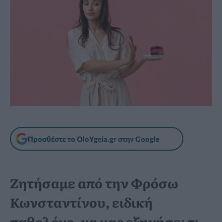
Προσθέστε το OloYgeia.gr στην Google
Ζητήσαμε από την Φρόσω
Κωνσταντίνου, ειδική
παθολόγο, να μας εξηγήσει τι