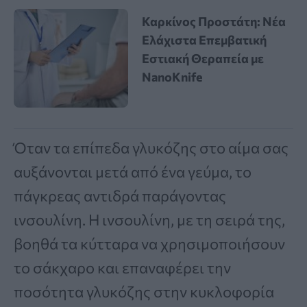
Καρκίνος Προστάτη: Νέα
Ελάχιστα Επεμβατική
Εστιακή Θεραπεία με
NanoKnife
Όταν τα επίπεδα γλυκόζης στο αίμα σας
αυξάνονται μετά από ένα γεύμα, το
πάγκρεας αντιδρά παράγοντας
ινσουλίνη. Η ινσουλίνη, με τη σειρά της,
βοηθά τα κύτταρα να χρησιμοποιήσουν
το σάκχαρο και επαναφέρει την
ποσότητα γλυκόζης στην κυκλοφορία