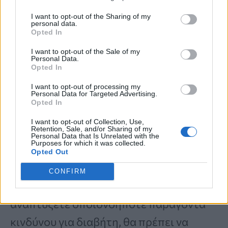
πολυκυστικών ωοθηκών, ιστορικό
I want to opt-out of the Sharing of my
διαβήτη κύησης ή κλινικές καταστάσεις
personal data.
Opted In
που σχετίζονται με διαβήτη.
I want to opt-out of the Sale of my
Personal Data.
Opted In
Σύμφωνα με την ADA, όλοι οι ενήλικες
I want to opt-out of processing my
Personal Data for Targeted Advertising.
θα πρέπει να αρχίσουν να κάνουν
Opted In
εξετάσεις
στην ηλικία των 45 ετών
,
I want to opt-out of Collection, Use,
Retention, Sale, and/or Sharing of my
ακόμα κι αν δεν έχουν κανέναν
Personal Data that Is Unrelated with the
Purposes for which it was collected.
παράγοντα κινδύνου. Και αν τα
Opted Out
αποτελέσματά σας είναι φυσιολογικά
CONFIRM
αλλά παρατηρήσετε συμπτώματα ή
αναπτύξετε οποιονδήποτε παράγοντα
κινδύνου για διαβήτη, θα πρέπει να