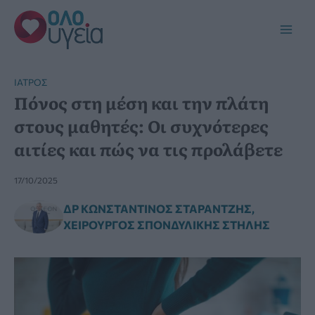
Μετάβαση
στο
Main
περιεχόμενο
Men
ΙΑΤΡΌΣ
Πόνος στη μέση και την πλάτη
στους μαθητές: Οι συχνότερες
αιτίες και πώς να τις προλάβετε
17/10/2025
ΔΡ ΚΩΝΣΤΑΝΤΊΝΟΣ ΣΤΑΡΑΝΤΖΉΣ,
ΧΕΙΡΟΥΡΓΌΣ ΣΠΟΝΔΥΛΙΚΉΣ ΣΤΉΛΗΣ