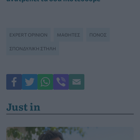
EXPERT OPINION
ΜΑΘΗΤΈΣ
ΠΟΝΟΣ
ΣΠΟΝΔΥΛΙΚΉ ΣΤΉΛΗ
Just in