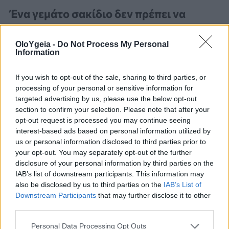
Ένα γεμάτο σακίδιο δεν πρέπει να
υπερβαίνει το 10% του σωματικού
OloYgeia -
Do Not Process My Personal
βάρους του παιδιού
. Εάν ο μαθητής
Information
ζυγίζει 40 κιλά, για παράδειγμα, το
If you wish to opt-out of the sale, sharing to third parties, or
μέγιστο βάρος που θα πρέπει να
processing of your personal or sensitive information for
targeted advertising by us, please use the below opt-out
κουβαλά με το σακίδιο πλάτης είναι 4
section to confirm your selection. Please note that after your
κιλά. Οι γονείς θα πρέπει να διδάσκουν
opt-out request is processed you may continue seeing
interest-based ads based on personal information utilized by
στα παιδιά:
us or personal information disclosed to third parties prior to
your opt-out. You may separately opt-out of the further
disclosure of your personal information by third parties on the
πώς να γεμίζουν το σακίδιό τους,
IAB’s list of downstream participants. This information may
also be disclosed by us to third parties on the
IAB’s List of
ώστε το βάρος να κατανέμεται
Downstream Participants
that may further disclose it to other
third parties.
σωστά (χρησιμοποιώντας κάθε
θήκη εσωτερική και εξωτερική
Personal Data Processing Opt Outs