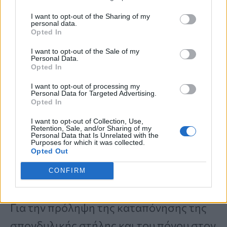
και όχι μόνο την κεντρική)
I want to opt-out of the Sharing of my
personal data.
Opted In
πώς να το σηκώνουν (με τα
γόνατα λυγισμένα και κοντά στον
I want to opt-out of the Sale of my
Personal Data.
Opted In
κορμό τους)
να μην το κρατούν ποτέ από την
I want to opt-out of processing my
Personal Data for Targeted Advertising.
Opted In
χειρολαβή, ούτε να το
τοποθετούν στον έναν ώμο.
I want to opt-out of Collection, Use,
Retention, Sale, and/or Sharing of my
Personal Data that Is Unrelated with the
Purposes for which it was collected.
Opted Out
Πώς να βοηθήσετε τα παιδιά
CONFIRM
να έχουν καλή στάση σώματος
Για την πρόληψη της καταπόνησης της
σπονδυλικής στήλης και του πόνου στον