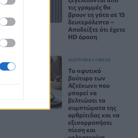
τις γραμμές θα
βρουν τη γάτα σε 15
δευτερόλεπτα –
Αποδείξτε ότι έχετε
HD όραση
ΔΙΑΤΡΟΦΙΚΑ ΟΦΕΛΗ
Το «φυτικό
βούτυρο των
Αζτέκων» που
μπορεί να
βελτιώσει τα
συμπτώματα της
αρθρίτιδας και να
εξισορροπήσει
πίεση και
χοληστερίνη