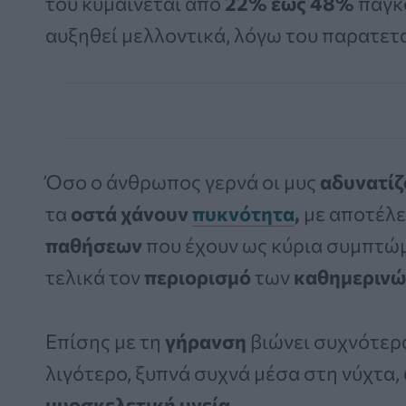
του κυμαίνεται από
22% έως 48%
παγκ
αυξηθεί μελλοντικά, λόγω του παρατε
Όσο ο άνθρωπος γερνά οι μυς
αδυνατίζ
τα
οστά χάνουν
πυκνότητα
,
με αποτέλε
παθήσεων
που έχουν ως κύρια συμπτώ
τελικά τον
περιορισμό
των
καθημερινώ
Επίσης με τη
γήρανση
βιώνει συχνότε
λιγότερο, ξυπνά συχνά μέσα στη νύχτα,
μυοσκελετική υγεία.