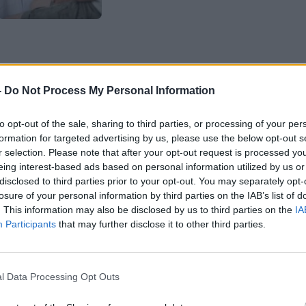
-
Do Not Process My Personal Information
 σχέση μεταξύ
οσφυαλγίας
και
to opt-out of the sale, sharing to third parties, or processing of your per
όγκος επιστημονικών στοιχείων
formation for targeted advertising by us, please use the below opt-out s
κειά
του έχει
αντίκτυπο
στην
καλή
r selection. Please note that after your opt-out request is processed y
eing interest-based ads based on personal information utilized by us or
ίως των ηλικιωμένων.
disclosed to third parties prior to your opt-out. You may separately opt-
losure of your personal information by third parties on the IAB’s list of
. This information may also be disclosed by us to third parties on the
IA
λέτη που δημοσιεύθηκε πολύ
Participants
that may further disclose it to other third parties.
ό
Experimental Gerontology
, έδειξε
ου δεν κοιμούνται αρκετά και όσα
l Data Processing Opt Outs
αι
35%
αντίστοιχα
αυξημένο κίνδυνο