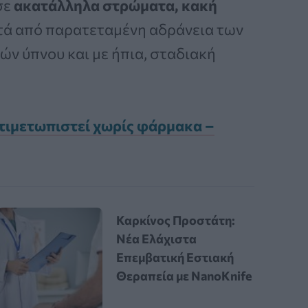
σε
ακατάλληλα στρώματα, κακή
τά από παρατεταμένη αδράνεια των
ών ύπνου και με ήπια, σταδιακή
ντιμετωπιστεί χωρίς φάρμακα –
Καρκίνος Προστάτη:
Νέα Ελάχιστα
Επεμβατική Εστιακή
Θεραπεία με NanoKnife