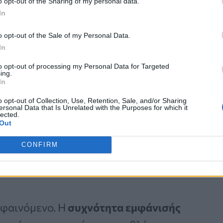
o opt-out of the Sharing of my personal data.
In
o opt-out of the Sale of my Personal Data.
In
to opt-out of processing my Personal Data for Targeted
ing.
In
ται σε κάποια πάθηση;
o opt-out of Collection, Use, Retention, Sale, and/or Sharing
ersonal Data that Is Unrelated with the Purposes for which it
lected.
νοχλήσεις και ο πόνος οφείλονται
Out
οκειμένου είτε να θεραπευτούν είτε
CONFIRM
ενής να κοιμάται και να ξυπνά
 φαινόμενο. Η
συχνότητα εμφάνισής