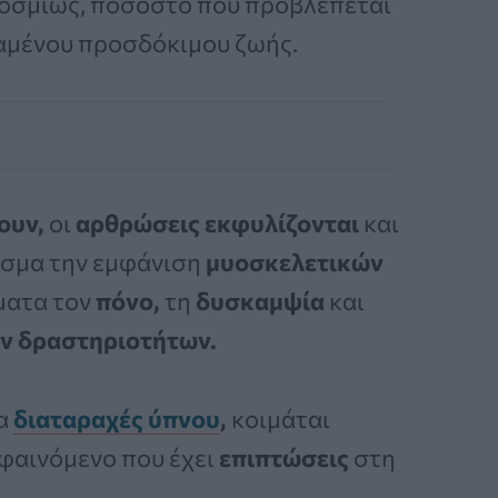
οσμίως, ποσοστό που προβλέπεται
ταμένου προσδόκιμου ζωής.
ουν,
οι
αρθρώσεις εκφυλίζονται
και
σμα την εμφάνιση
μυοσκελετικών
ματα τον
πόνο,
τη
δυσκαμψία
και
ν δραστηριοτήτων.
ρα
διαταραχές ύπνου
,
κοιμάται
 φαινόμενο που έχει
επιπτώσεις
στη