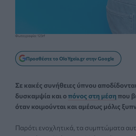
Φωτογραφία: 123rf
Προσθέστε το OloYgeia.gr στην Google
Σε κακές συνήθειες ύπνου αποδίδονται
δυσκαμψία και ο
πόνος στη μέση
που β
όταν κοιμούνται και αμέσως μόλις ξυπ
Παρότι ενοχλητικά, τα συμπτώματα αυ