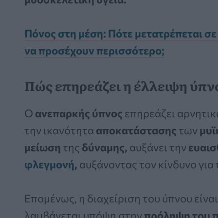
Πόνος στη μέση: Πότε μετατρέπεται σε
να προσέχουν περισσότερο;
Πώς επηρεάζει η έλλειψη ύπνο
Ο
ανεπαρκής ύπνος
επηρεάζει αρνητικ
την ικανότητα
αποκατάστασης
των
μυϊ
μείωση
της
δύναμης,
αυξάνει την
ευαισ
φλεγμονή
,
αυξάνοντας τον κίνδυνο για
Επομένως, η διαχείριση του ύπνου είνα
λαμβάνεται υπόψη στην
πρόληψη
του 