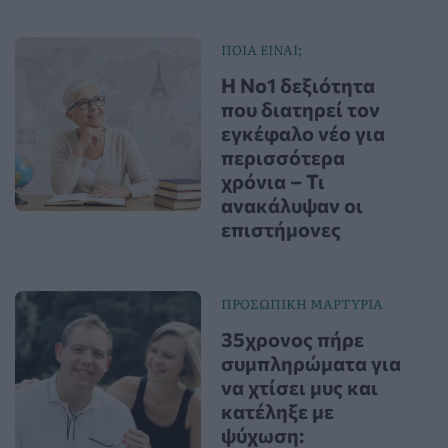
ΠΟΙΑ ΕΙΝΑΙ;
Η Νο1 δεξιότητα
που διατηρεί τον
εγκέφαλο νέο για
περισσότερα
χρόνια – Τι
ανακάλυψαν οι
επιστήμονες
ΠΡΟΣΩΠΙΚΗ ΜΑΡΤΥΡΙΑ
35χρονος πήρε
συμπληρώματα για
να χτίσει μυς και
κατέληξε με
ψύχωση: