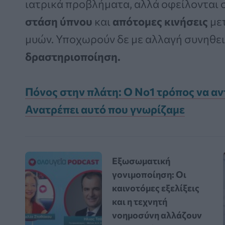
ιατρικά προβλήματα, αλλά οφείλονται 
στάση ύπνου
και
απότομες κινήσεις
με
μυών. Υποχωρούν δε με αλλαγή συνηθει
δραστηριοποίηση.
Πόνος στην πλάτη: Ο Νο1 τρόπος να α
Ανατρέπει αυτό που γνωρίζαμε
Εξωσωματική
γονιμοποίηση: Οι
καινοτόμες εξελίξεις
και η τεχνητή
νοημοσύνη αλλάζουν