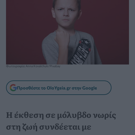
Φωτογραφία: Anna Kovalchuk/Pixabay
Προσθέστε το OloYgeia.gr στην Google
Η έκθεση σε μόλυβδο νωρίς
στη ζωή συνδέεται με