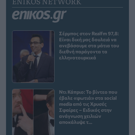
ENIKOS NETWORK
Σέρμπος στον Realfm 97,8:
Είναι δική μας δουλειά να
ανεβάσουμε στα μάτια του
διεθνή παράγοντα τα
ελληνοτουρκικά
Ντι Κάπριο: Το βίντεο που
έβαλε «φωτιά» στα social
media από τις Χρυσές
Σφαίρες – Ειδικός στην
ανάγνωση χειλιών
αποκάλυψε τ...