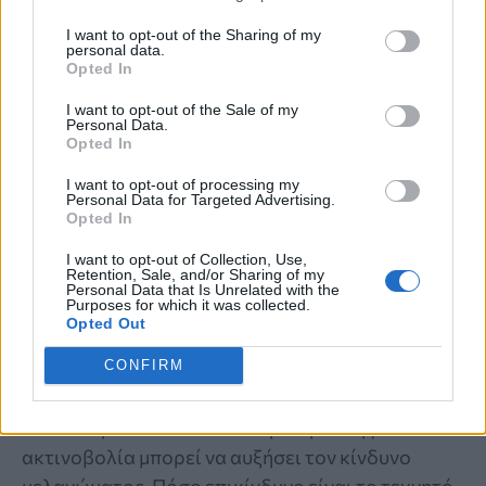
I want to opt-out of the Sharing of my
personal data.
Opted In
I want to opt-out of the Sale of my
Personal Data.
Opted In
I want to opt-out of processing my
Personal Data for Targeted Advertising.
Opted In
ΣΥΜΒΟΥΛΕΣ ΕΙΔΙΚΩΝ
I want to opt-out of Collection, Use,
Το σολάριουμ είναι πάλι στη μόδα –
Retention, Sale, and/or Sharing of my
Personal Data that Is Unrelated with the
Purposes for which it was collected.
Ειδικοί αποκαλύπτουν τι μπορεί να
Opted Out
κάνει στο δέρμα μας
CONFIRM
Τα σολάριουμ επιστρέφουν στη μόδα, όμως
ειδικοί προειδοποιούν ότι η υπεριώδης
ακτινοβολία μπορεί να αυξήσει τον κίνδυνο
μελανώματος. Πόσο επικίνδυνο είναι το τεχνητό