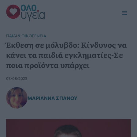
Μετάβαση
στο
Main
περιεχόμενο
Men
ΠΑΙΔΊ & ΟΙΚΟΓΈΝΕΙΑ
Έκθεση σε μόλυβδο: Κίνδυνος να
κάνει τα παιδιά εγκληματίες-Σε
ποια προϊόντα υπάρχει
03/08/2023
ΜΑΡΙΆΝΝΑ ΣΠΑΝΟΎ