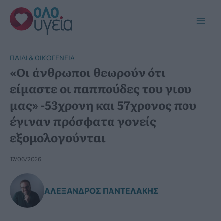
Μετάβαση
στο
Main
περιεχόμενο
Men
ΠΑΙΔΊ & ΟΙΚΟΓΈΝΕΙΑ
«Οι άνθρωποι θεωρούν ότι
είμαστε οι παππούδες του γιου
μας» -53χρονη και 57χρονος που
έγιναν πρόσφατα γονείς
εξομολογούνται
17/06/2026
ΑΛΈΞΑΝΔΡΟΣ ΠΑΝΤΕΛΆΚΗΣ