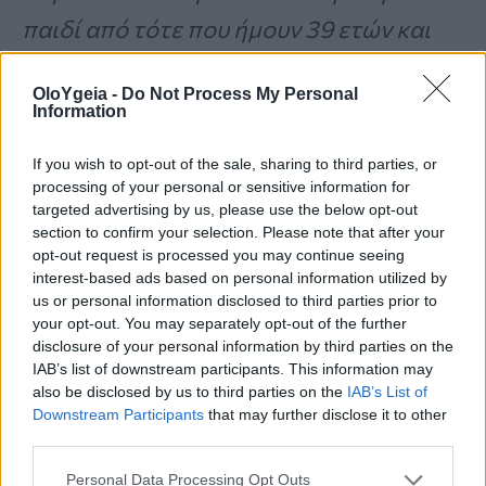
παιδί από τότε που ήμουν 39 ετών και
έχω περάσει επτά καταστροφικές
OloYgeia -
Do Not Process My Personal
αποβολές».
Information
If you wish to opt-out of the sale, sharing to third parties, or
Έπειτα από περισσότερα από 14 χρόνια
processing of your personal or sensitive information for
targeted advertising by us, please use the below opt-out
αναμονής, γεννήθηκε ο γιος τους.
section to confirm your selection. Please note that after your
opt-out request is processed you may continue seeing
interest-based ads based on personal information utilized by
us or personal information disclosed to third parties prior to
«Ο γιος μας είναι το θαύμα
your opt-out. You may separately opt-out of the further
disclosure of your personal information by third parties on the
που περιμέναμε για πάνω
IAB’s list of downstream participants. This information may
από 14 χρόνια».
also be disclosed by us to third parties on the
IAB’s List of
Downstream Participants
that may further disclose it to other
third parties.
Personal Data Processing Opt Outs