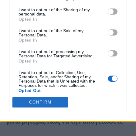
I want to opt-out of the Sharing of my
Η ίδια παραδέχεται ότι δεν είναι εύκολο
personal data.
Opted In
να μοιράζεται αυτή την ιστορία με
I want to opt-out of the Sale of my
αγνώστους, ωστόσο πολλές φορές
Personal Data.
Opted In
αισθάνεται ότι είναι απαραίτητο.
I want to opt-out of processing my
Personal Data for Targeted Advertising.
Opted In
«Έχουμε καταλήξει να μοιραζόμαστε
I want to opt-out of Collection, Use,
μια πολύ επώδυνη και προσωπική
Retention, Sale, and/or Sharing of my
Personal Data that Is Unrelated with the
Purposes for which it was collected.
ιστορία με αγνώστους».
Opted Out
CONFIRM
Κινδυνεύει η ερωτική ζωή μου όταν
γίνω μητέρα; Πώς να την απογειώσετε