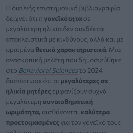
Η διεθνής επιστημονική βιβλιογραφία
δείχνει ότι η
γονεϊκότητα
σε
μεγαλύτερη ηλικία δεν συνδέεται
αποκλειστικά με κινδύνους, αλλά και με
ορισμένα
θετικά χαρακτηριστικά
. Μια
ανασκοπική μελέτη που δημοσιεύθηκε
στο
Behavioral Sciences
το 2024
διαπίστωσε ότι οι
μεγαλύτερες σε
ηλικία μητέρες
εμφανίζουν συχνά
μεγαλύτερη
συναισθηματική
ωριμότητα,
αισθάνονται
καλύτερα
προετοιμασμένες
για τον γονεϊκό τους
ρόλο και, σε αρκετές περιπτώσεις,