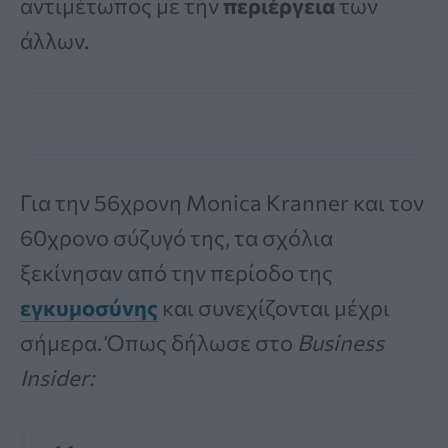
αντιμέτωπος με την
περιέργεια
των
άλλων.
Για την 56χρονη Monica Kranner και τον
60χρονο σύζυγό της, τα σχόλια
ξεκίνησαν από την περίοδο της
εγκυμοσύνης
και συνεχίζονται μέχρι
σήμερα. Όπως δήλωσε στο
Business
Insider: