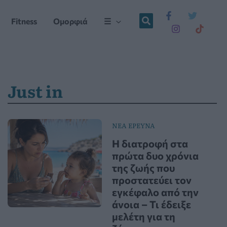
Fitness
Ομορφιά
☰
Just in
ΝΕΑ ΕΡΕΥΝΑ
Η διατροφή στα
πρώτα δυο χρόνια
της ζωής που
προστατεύει τον
εγκέφαλο από την
άνοια – Τι έδειξε
μελέτη για τη