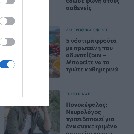
έδωσε φωνή στους
ασθενείς
ΔΙΑΤΡΟΦΙΚΑ ΟΦΕΛΗ
5 νόστιμα φρούτα
με πρωτεΐνη που
αδυνατίζουν –
Μπορείτε να τα
τρώτε καθημερινά
ΠΟΙΟ ΕΙΝΑΙ;
Πονοκέφαλος:
Νευρολόγος
προειδοποιεί για
ένα συγκεκριμένο
αντικείμενο στο