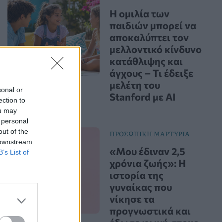
Η ομιλία των
παιδιών μπορεί να
αποκαλύπτει τον
μελλοντικό κίνδυνο
κατάθλιψης και
άγχους – Τι έδειξε
μελέτη του
sonal or
Stanford με AI
ection to
ou may
 personal
out of the
ΠΡΟΣΩΠΙΚΗ ΜΑΡΤΥΡΙΑ
 downstream
«Μου έδιναν 2,5
B’s List of
χρόνια ζωής»: Η
ιστορία της
γυναίκας που
νίκησε τα
προγνωστικά και