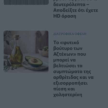
δευτερόλεπτα –
Αποδείξτε ότι έχετε
HD όραση
ΔΙΑΤΡΟΦΙΚΑ ΟΦΕΛΗ
Το «φυτικό
βούτυρο των
Αζτέκων» που
μπορεί να
βελτιώσει τα
συμπτώματα της
αρθρίτιδας και να
εξισορροπήσει
πίεση και
χοληστερίνη