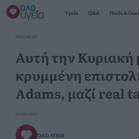
Μετάβαση
στο
Yγεία
Q&A
Παιδί & Οικ
περιεχόμενο
REALNEWS
Αυτή την Κυριακή 
κρυμμένη επιστολή
Adams, μαζί real ta
02/06/2026
ΌΛΟ ΥΓΕΊΑ