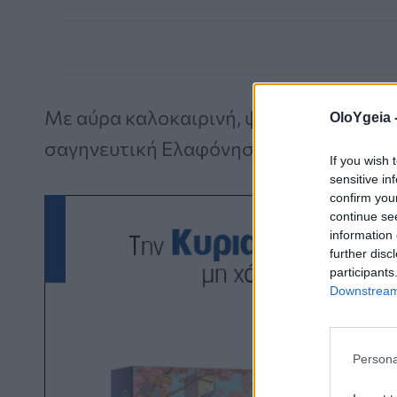
Με αύρα καλοκαιρινή, ψήνουμε ψάρια σ
OloYgeia 
σαγηνευτική Ελαφόνησο
If you wish 
sensitive in
confirm you
continue se
information 
further disc
participants
Downstream 
Persona