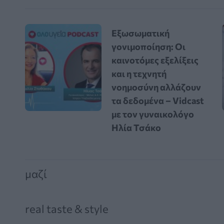
Εξωσωματική
γονιμοποίηση: Οι
καινοτόμες εξελίξεις
και η τεχνητή
νοημοσύνη αλλάζουν
τα δεδομένα – Vidcast
με τον γυναικολόγο
Ηλία Τσάκο
μαζί
real taste & style