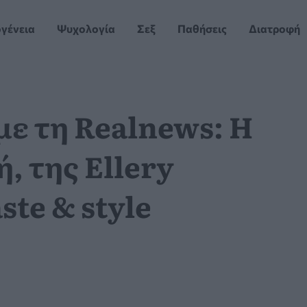
ογένεια
Ψυχολογία
Σεξ
Παθήσεις
Διατροφή
με τη Realnews: Η
, της Ellery
ste & style