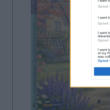
I want t
Opted 
I want t
Opted 
I want 
Advertis
Opted 
I want t
of my P
was col
Opted 