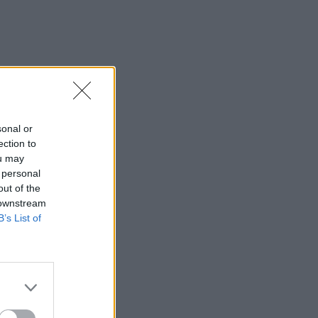
sonal or
ection to
ou may
 personal
out of the
 downstream
B’s List of