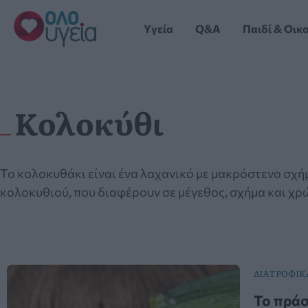
Μετάβαση
στο
Yγεία
Q&A
Παιδί & Οικ
περιεχόμενο
Κολοκύθι
Το κολοκυθάκι είναι ένα λαχανικό με μακρόστενο σχή
κολοκυθιού, που διαφέρουν σε μέγεθος, σχήμα και χρώμ
ΔΙΑΤΡΟΦΙΚ
Το πράσ