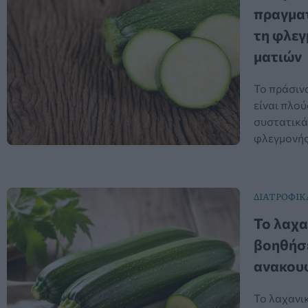
πραγματ
τη φλεγ
ματιών
Το πράσιν
είναι πλού
συστατικά
φλεγμονής,
ΔΙΑΤΡΟΦΙΚ
Το λαχα
βοηθήσε
ανακου
Το λαχανικ