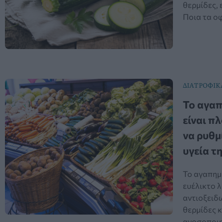
θερμίδες,
Ποια τα οφ
ΔΙΑΤΡΟΦΙΚ
Το αγαπ
είναι π
να ρυθμ
υγεία τ
Το αγαπημ
ευέλικτο λ
αντιοξειδω
θερμίδες κ
ανοσοποιη