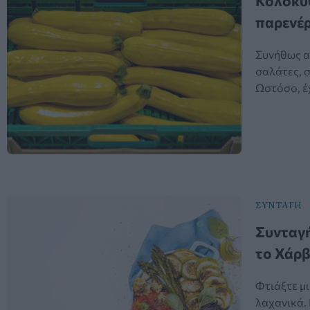
Κολοκυθ
παρενέρ
Συνήθως α
σαλάτες, σ
Ωστόσο, έχ
ΣΥΝΤΑΓΗ
Συνταγή
το Χάρ
Φτιάξτε μι
λαχανικά. 