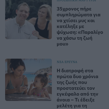
35χρονος πήρε
συμπληρώματα για
να χτίσει μυς και
κατέληξε με
ψύχωση: «Παραλίγο
να χάσω τη ζωή
μου»
ΝΕΑ ΕΡΕΥΝΑ
Η διατροφή στα
πρώτα δυο χρόνια
της ζωής που
προστατεύει τον
εγκέφαλο από την
άνοια – Τι έδειξε
μελέτη για τη