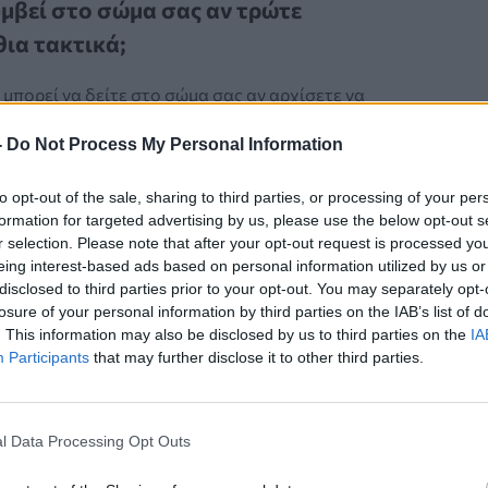
υμβεί στο σώμα σας αν τρώτε
ια τακτικά;
 μπορεί να δείτε στο σώμα σας αν αρχίσετε να
οκυθάκια συστηματικά; Αυτό το απλό αλλά
-
Do Not Process My Personal Information
λαχανικό κρύβει περισσότερα οφέλη απ’ όσα
ε.
to opt-out of the sale, sharing to third parties, or processing of your per
formation for targeted advertising by us, please use the below opt-out s
r selection. Please note that after your opt-out request is processed y
eing interest-based ads based on personal information utilized by us or
disclosed to third parties prior to your opt-out. You may separately opt-
losure of your personal information by third parties on the IAB’s list of
Α ΟΦΕΛΗ
. This information may also be disclosed by us to third parties on the
IA
Participants
that may further disclose it to other third parties.
δοσιακό λαχανικό που προστατεύει
ιά, τα οστά, το δέρμα και τα μάτια και
την απώλεια βάρους
l Data Processing Opt Outs