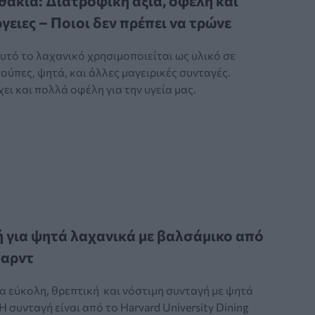
άκια: Διατροφική αξία, οφέλη και
γειες – Ποιοι δεν πρέπει να τρώνε
υτό το λαχανικό χρησιμοποιείται ως υλικό σε
ούπες, ψητά, και άλλες μαγειρικές συνταγές.
ει και πολλά οφέλη για την υγεία μας.
 για ψητά λαχανικά με βαλσάμικο από
βαρντ
α εύκολη, θρεπτική και νόστιμη συνταγή με ψητά
Η συνταγή είναι από το Harvard University Dining