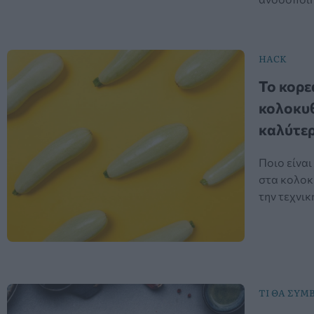
HACK
Το κορε
κολοκυθ
καλύτε
Ποιο είναι
στα κολοκ
την τεχνικ
ΤΙ ΘΑ ΣΥΜΒ