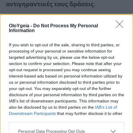
αντιγηραντικές τους δράσεις
.
Ένα φλιτζάνι ψιλοκομμένο κολοκυθάκι
OloYgeia -
Do Not Process My Personal
Information
παρέχει επίσης
22,2 mg βιταμίνης C
,
δηλαδή περίπου το
25% της
If you wish to opt-out of the sale, sharing to third parties, or
processing of your personal or sensitive information for
Συνιστώμενης Ημερήσιας Πρόσληψης
.
targeted advertising by us, please use the below opt-out
section to confirm your selection. Please note that after your
Η βιταμίνη C είναι ένα ισχυρό
opt-out request is processed you may continue seeing
αντιοξειδωτικό που είναι βασικό για τη
interest-based ads based on personal information utilized by
us or personal information disclosed to third parties prior to
λειτουργία του ανοσοποιητικού.
your opt-out. You may separately opt-out of the further
disclosure of your personal information by third parties on the
Ωστόσο, το σώμα δεν μπορεί να παράγει
IAB’s list of downstream participants. This information may
μόνο του
βιταμίνη
C, επομένως είναι
also be disclosed by us to third parties on the
IAB’s List of
Downstream Participants
that may further disclose it to other
σημαντικό να περιλαμβάνουμε τρόφιμα
third parties.
πλούσια σε αυτήν στη διατροφή μας.
Personal Data Processing Opt Outs