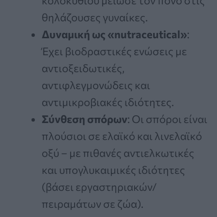
κολοκυθιού μείωσε τον πόνο στις
θηλάζουσες γυναίκες.
Δυναμική ως «nutraceutical»
:
Έχει βιοδραστικές ενώσεις με
αντιοξειδωτικές,
αντιφλεγμονώδεις και
αντιμικροβιακές ιδιότητες.
Σύνθεση σπόρων
: Οι σπόροι είναι
πλούσιοι σε ελαϊκό και λινελαϊκό
οξύ – με πιθανές αντιελκωτικές
και υπογλυκαιμικές ιδιότητες
(βάσει εργαστηριακών/
πειραμάτων σε ζώα).