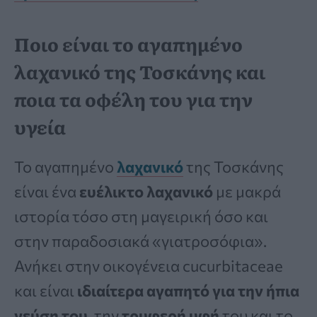
Ποιο είναι το αγαπημένο
λαχανικό της Τοσκάνης και
ποια τα οφέλη του για την
υγεία
Το αγαπημένο
λαχανικό
της Τοσκάνης
είναι ένα
ευέλικτο λαχανικό
με μακρά
ιστορία τόσο στη μαγειρική όσο και
στην παραδοσιακά «γιατροσόφια».
Ανήκει στην οικογένεια cucurbitaceae
και είναι
ιδιαίτερα αγαπητό για την ήπια
γεύση του
, την
τρυφερή υφή
του και το