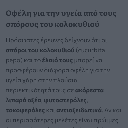
Οφέλη για την υγεία από τους
σπόρους του κολοκυθιού
Πρόσφατες έρευνες δείχνουν ότι οι
σπόροι του κολοκυθιού
(cucurbita
pepo) και το
έλαιό τους
μπορεί να
προσφέρουν διάφορα οφέλη για την
υγεία χάρη στην πλούσια
περιεκτικότητά τους σε
ακόρεστα
λιπαρά οξέα
,
φυτοστερόλες
,
τοκοφερόλες
και
αντιοξειδωτικά
. Αν και
οι περισσότερες μελέτες είναι πρώιμες