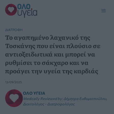
Μετάβαση
στο
Main
περιεχόμενο
Men
ΔΙΑΤΡΟΦΉ
Το αγαπημένο λαχανικό της
Τοσκάνης που είναι πλούσιο σε
αντιοξειδωτικά και μπορεί να
ρυθμίσει το σάκχαρο και να
προάγει την υγεία της καρδιάς
13/09/2025
ΌΛΟ ΥΓΕΊΑ
Medically Reviewed by
:
Δήμητρα Ευθυμιοπούλου,
Διαιτολόγος - Διατροφολόγος