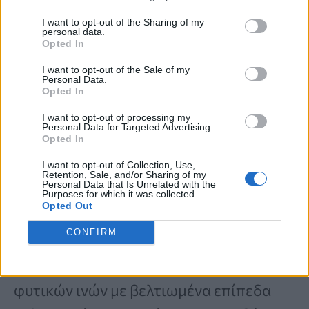
I want to opt-out of the Sharing of my
personal data.
3. Μπορεί να υποστηρίξει την υγεία της
Opted In
καρδιάς
I want to opt-out of the Sale of my
Personal Data.
Opted In
Η ένταξη του κολοκυθιού σε μια
I want to opt-out of processing my
ισορροπημένη διατροφή μπορεί να
Personal Data for Targeted Advertising.
Opted In
υποστηρίξει την
καρδιαγγειακή υγεία
I want to opt-out of Collection, Use,
και να
μειώσει τον κίνδυνο εμφάνισης
Retention, Sale, and/or Sharing of my
Personal Data that Is Unrelated with the
καρδιαγγειακής νόσου
. Το κολοκυθάκι
Purposes for which it was collected.
Opted Out
είναι χαμηλό σε θερμίδες και λιπαρά,
CONFIRM
αλλά ιδιαίτερα πλούσιο σε φυτικές ίνες.
Έρευνες
έχουν συνδέσει την πρόσληψη
φυτικών ινών με βελτιωμένα επίπεδα