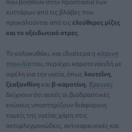
που βοηθούν στην προστασία των
κυττάρων από τις βλάβες που
προκαλούνται από τις
ελεύθερες ρίζες
και το οξειδωτικό στρες
.
Το κολοκυθάκι, και ιδιαίτερα η
κίτρινη
ποικιλία
του, περιέχει καροτενοειδή με
οφέλη για την υγεία, όπως
λουτεΐνη
,
ζεαξανθίνη
και
β-καροτίνη
.
Έρευνες
δείχνουν ότι αυτές οι βιοδραστικές
ενώσεις υποστηρίζουν διάφορους
τομείς της υγείας χάρη στις
αντιφλεγμονώδεις, αντικαρκινικές και