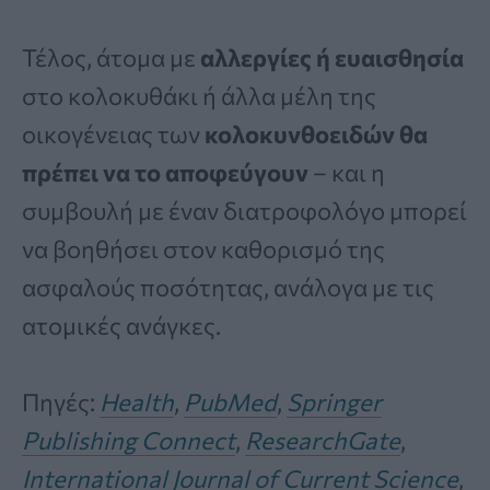
Τέλος, άτομα με
αλλεργίες ή ευαισθησία
στο κολοκυθάκι ή άλλα μέλη της
οικογένειας των
κολοκυνθοειδών θα
πρέπει να το αποφεύγουν
– και η
συμβουλή με έναν διατροφολόγο μπορεί
να βοηθήσει στον καθορισμό της
ασφαλούς ποσότητας, ανάλογα με τις
ατομικές ανάγκες.
Πηγές:
Health
,
PubMed
,
Springer
Publishing Connect
,
ResearchGate
,
International Journal of Current Science
,