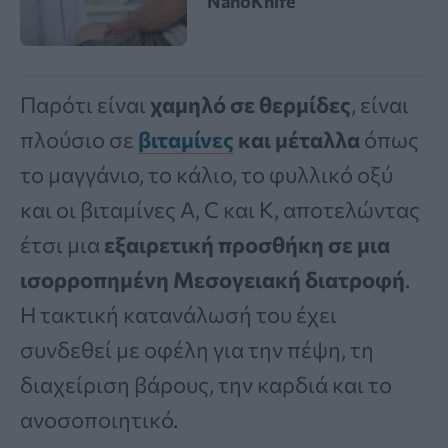
NanoKnife
Παρότι είναι
χαμηλό σε θερμίδες
, είναι
πλούσιο σε
βιταμίνες
και μέταλλα
όπως
το μαγγάνιο, το κάλιο, το φυλλικό οξύ
και οι βιταμίνες A, C και K, αποτελώντας
έτσι μια
εξαιρετική προσθήκη σε μια
ισορροπημένη Μεσογειακή διατροφή
.
Η τακτική κατανάλωσή του έχει
συνδεθεί με οφέλη για την πέψη, τη
διαχείριση βάρους, την καρδιά και το
ανοσοποιητικό.