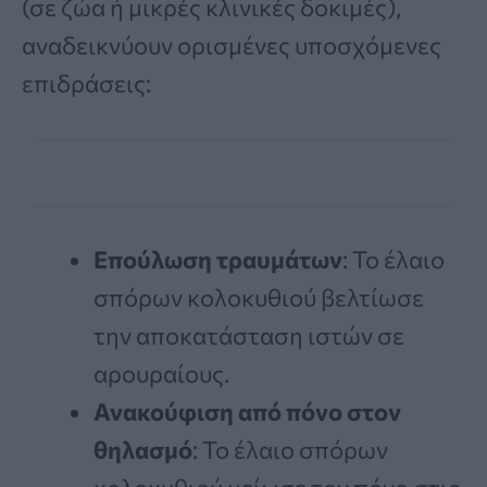
(σε ζώα ή μικρές κλινικές δοκιμές),
αναδεικνύουν ορισμένες υποσχόμενες
επιδράσεις:
Επούλωση τραυμάτων
: Το έλαιο
σπόρων κολοκυθιού βελτίωσε
την αποκατάσταση ιστών σε
αρουραίους.
Ανακούφιση από πόνο στον
θηλασμό
: Το έλαιο σπόρων