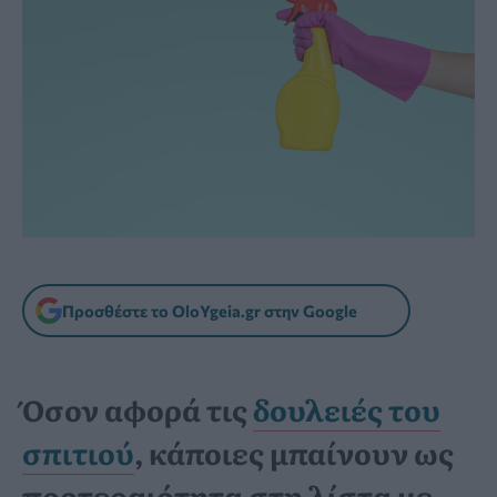
Προσθέστε το OloYgeia.gr στην Google
Όσον αφορά τις
δουλειές του
σπιτιού
, κάποιες μπαίνουν ως
προτεραιότητα στη λίστα με