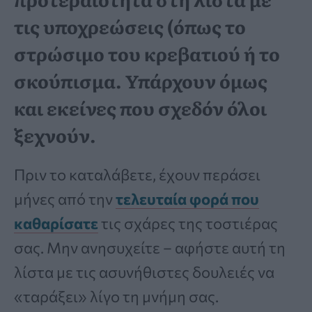
τις υποχρεώσεις (όπως το
στρώσιμο του κρεβατιού ή το
σκούπισμα. Υπάρχουν όμως
και εκείνες που σχεδόν όλοι
ξεχνούν.
Πριν το καταλάβετε, έχουν περάσει
μήνες από την
τελευταία φορά που
καθαρίσατε
τις σχάρες της τοστιέρας
σας. Μην ανησυχείτε – αφήστε αυτή τη
λίστα με τις ασυνήθιστες δουλειές να
«ταράξει» λίγο τη μνήμη σας.