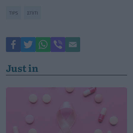
TIPS
ΣΠΊΤΙ
Just in