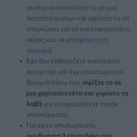
συνέχεια σκουπίστε το με μια
πετσέτα πιάτων και αφήστε το να
στεγνώσει για να κυκλοφορήσει ο
αέρας και να
αποφύγετε τη
σκουριά
.
Εάν δεν καθαρίζετε τακτικά το
ανοιχτήρι και έχει συσσωρευτεί
βρωμιά πάνω του,
σφίξτε το σε
μια χαρτοπετσέτα και γυρίστε τη
λαβή
για να αφαιρέσετε τυχόν
υπολείμματα.
Για να το απολυμάνετε,
συνδυάστε 1 κουταλάκι του