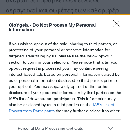
αεραγωγοί και οι φέτες των καλοριφέρ
στα σπίτια τους. Δείτε
πώς μπορείτε να
OloYgeia -
Do Not Process My Personal
τα καθαρίσετε σωστά
για να αποφύγετε
Information
τη σκόνη στο δωμάτιο:
If you wish to opt-out of the sale, sharing to third parties, or
processing of your personal or sensitive information for
targeted advertising by us, please use the below opt-out
Χρησιμοποιήστε το εξάρτημα της
section to confirm your selection. Please note that after your
opt-out request is processed you may continue seeing
βούρτσας της ηλεκτρικής
interest-based ads based on personal information utilized by
σκούπας
για να αφαιρέσετε τη
us or personal information disclosed to third parties prior to
your opt-out. You may separately opt-out of the further
σκόνη από το εξωτερικό κάθε
disclosure of your personal information by third parties on the
IAB’s list of downstream participants. This information may
αεραγωγού και των σωμάτων του
also be disclosed by us to third parties on the
IAB’s List of
καλοριφέρ.
Downstream Participants
that may further disclose it to other
third parties.
Για βαθύ καθαρισμό, κλείστε τη
Personal Data Processing Opt Outs