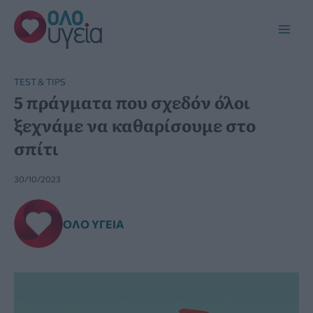
Μετάβαση
στο
Main
περιεχόμενο
Men
TEST & TIPS
5 πράγματα που σχεδόν όλοι
ξεχνάμε να καθαρίσουμε στο
σπίτι
30/10/2023
ΌΛΟ ΥΓΕΊΑ