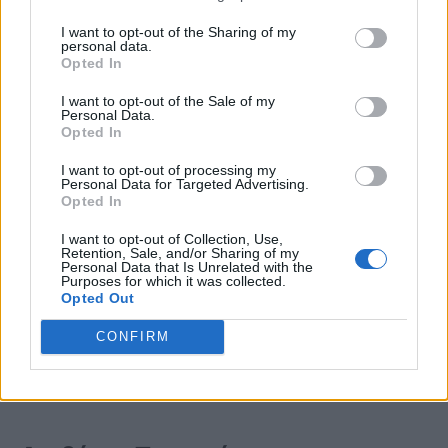
θέρμανση ή τον κλιματισμό πριν
I want to opt-out of the Sharing of my
αφαιρέσετε το κάλυμμα του
personal data.
Opted In
αεραγωγού
. Ξεσκονίστε και τις
I want to opt-out of the Sale of my
δύο πλευρές της σχάρας με ένα
Personal Data.
Opted In
πανί από μικροΐνες ή μια μαλακή
I want to opt-out of processing my
βούρτσα. Ξεπλύνετε και
Personal Data for Targeted Advertising.
Opted In
στεγνώστε προσεκτικά κάθε
I want to opt-out of Collection, Use,
κάλυμμα εξαερισμού πριν το
Retention, Sale, and/or Sharing of my
Personal Data that Is Unrelated with the
Purposes for which it was collected.
επανατοποθετήσετε, ώστε η
Opted Out
σκόνη να μην κολλάει πάνω του.
CONFIRM