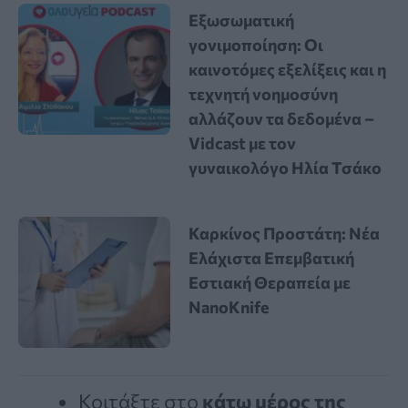
Εξωσωματική
γονιμοποίηση: Οι
καινοτόμες εξελίξεις και η
τεχνητή νοημοσύνη
αλλάζουν τα δεδομένα –
Vidcast με τον
γυναικολόγο Ηλία Τσάκο
Καρκίνος Προστάτη: Νέα
Ελάχιστα Επεμβατική
Εστιακή Θεραπεία με
NanoKnife
Κοιτάξτε στο
κάτω μέρος της