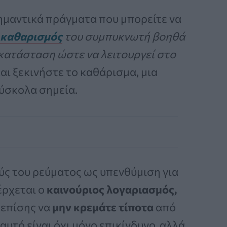
 σημαντικά πράγματα που μπορείτε να
καθαρισμός
του συμπυκνωτή βοηθά
ή κατάσταση ώστε να λειτουργεί στο
αι ξεκινήστε το καθάρισμα, μια
ύσκολα σημεία.
ύς του ρεύματος ως υπενθύμιση για
ρχεται ο
καινούριος λογαριασμός,
 επίσης να
μην
κρεμάτε τίποτα
από
υτό είναι όχι μόνο επικίνδυνο, αλλά