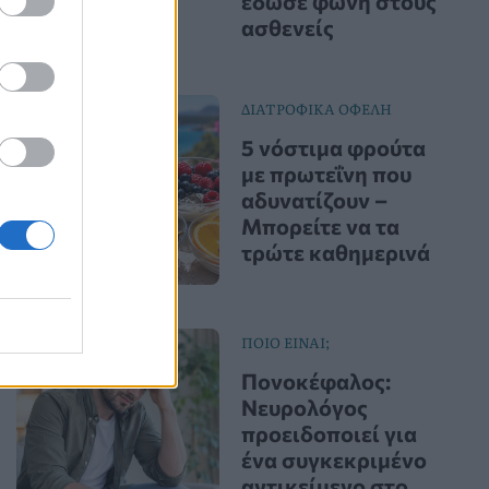
έδωσε φωνή στους
ασθενείς
ΔΙΑΤΡΟΦΙΚΑ ΟΦΕΛΗ
5 νόστιμα φρούτα
με πρωτεΐνη που
αδυνατίζουν –
Μπορείτε να τα
τρώτε καθημερινά
ΠΟΙΟ ΕΙΝΑΙ;
Πονοκέφαλος:
Νευρολόγος
προειδοποιεί για
ένα συγκεκριμένο
αντικείμενο στο