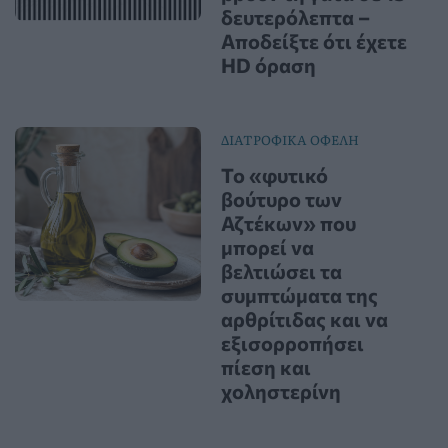
δευτερόλεπτα –
Αποδείξτε ότι έχετε
HD όραση
ΔΙΑΤΡΟΦΙΚΑ ΟΦΕΛΗ
Το «φυτικό
βούτυρο των
Αζτέκων» που
μπορεί να
βελτιώσει τα
συμπτώματα της
αρθρίτιδας και να
εξισορροπήσει
πίεση και
χοληστερίνη