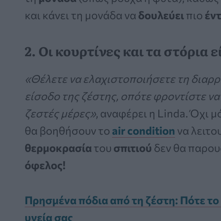
και κάνει τη μονάδα να
δουλεύει
πιο
έν
2. Οι κουρτίνες και τα στόρια 
«Θέλετε να ελαχιστοποιήσετε τη διαρρ
είσοδο της ζέστης, οπότε φροντίστε να
ζεστές μέρες»
, αναφέρει η Linda. Όχι 
θα βοηθήσουν το
air condition
να λειτο
θερμοκρασία
του
σπιτιού
δεν θα παρου
όφελος!
Πρησμένα πόδια από τη ζέστη: Πότε το 
υγεία σας