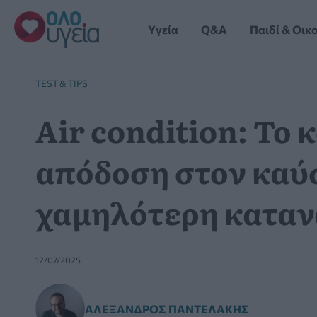
Μετάβαση
στο
Yγεία
Q&A
Παιδί & Οικ
περιεχόμενο
TEST & TIPS
Air condition: Το 
απόδοση στον καύ
χαμηλότερη κατα
12/07/2025
ΑΛΈΞΑΝΔΡΟΣ ΠΑΝΤΕΛΆΚΗΣ