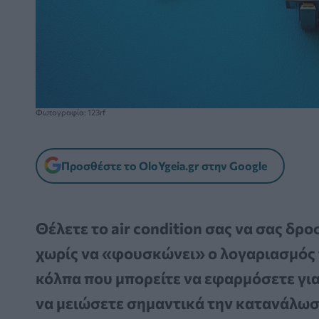
Φωτογραφία: 123rf
Προσθέστε το OloYgeia.gr στην Google
Θέλετε το air condition σας να σας δρ
χωρίς να «φουσκώνει» ο λογαριασμός
κόλπα που μπορείτε να εφαρμόσετε για
να μειώσετε σημαντικά την κατανάλωση