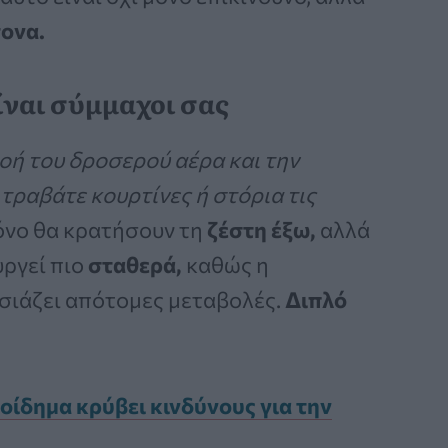
τονα.
είναι σύμμαχοι σας
οή του δροσερού αέρα και την
 τραβάτε κουρτίνες ή στόρια τις
μόνο θα κρατήσουν τη
ζέστη έξω,
αλλά
υργεί πιο
σταθερά,
καθώς η
σιάζει απότομες μεταβολές.
Διπλό
οίδημα κρύβει κινδύνους για την