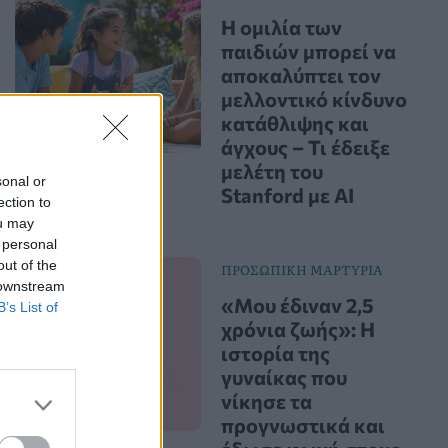
Η ομιλία των
παιδιών μπορεί να
αποκαλύπτει τον
μελλοντικό κίνδυνο
κατάθλιψης και
άγχους – Τι έδειξε
μελέτη του
sonal or
Stanford με AI
ection to
ou may
 personal
out of the
ΠΡΟΣΩΠΙΚΗ ΜΑΡΤΥΡΙΑ
 downstream
«Μου έδιναν 2,5
B’s List of
χρόνια ζωής»: Η
ιστορία της
γυναίκας που
νίκησε τα
προγνωστικά και