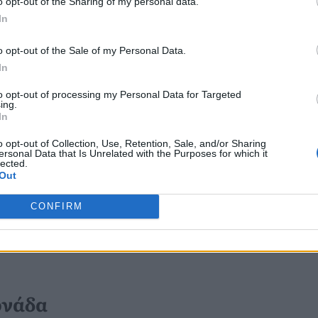
o opt-out of the Sharing of my personal data.
ετε
το
σπίτι
σας
δροσερό
το
In
ογαριασμός
.
o opt-out of the Sale of my Personal Data.
In
ε το air condition πιο οικονομικό και
to opt-out of processing my Personal Data for Targeted
ing.
In
o opt-out of Collection, Use, Retention, Sale, and/or Sharing
ersonal Data that Is Unrelated with the Purposes for which it
lected.
Out
CONFIRM
τους πολίτες να ακολουθούν πιστά
ονάδα