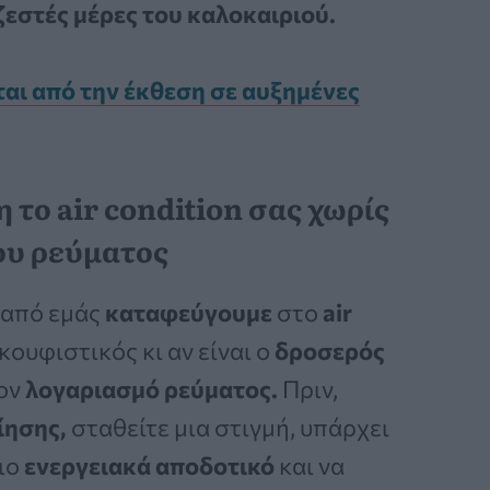
 ζεστές μέρες του καλοκαιριού.
ι από την έκθεση σε αυξημένες
το air condition σας χωρίς
ου ρεύματος
 από εμάς
καταφεύγουμε
στο
air
ουφιστικός κι αν είναι ο
δροσερός
τον
λογαριασμό ρεύματος.
Πριν,
ίησης,
σταθείτε μια στιγμή, υπάρχει
πιο
ενεργειακά αποδοτικό
και να