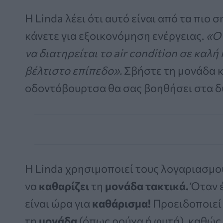
Η Linda λέει ότι αυτό είναι από τα πιο
κάνετε για εξοικονόμηση ενέργειας.
«Ο
να διατηρείται το air condition σε καλ
βέλτιστο επίπεδο».
Σβήστε τη μονάδα κ
οδοντόβουρτσα θα σας βοηθήσει στα δ
Η Linda χρησιμοποιεί τους λογαριασμο
να
καθαρίζει
τη
μονάδα τακτικά.
Όταν έ
είναι ώρα για
καθάρισμα!
Προειδοποιεί
τη
μονάδα
(όπως ρούχα ή φυτά), καθώς α