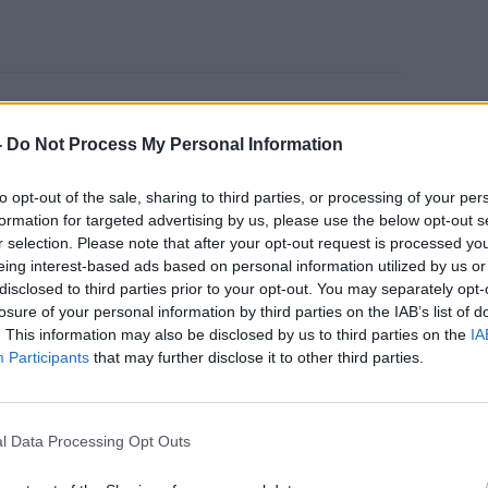
Καρκίνος Προστάτη:
-
Do Not Process My Personal Information
Νέα Ελάχιστα
Επεμβατική Εστιακή
to opt-out of the sale, sharing to third parties, or processing of your per
Θεραπεία με NanoKnife
formation for targeted advertising by us, please use the below opt-out s
r selection. Please note that after your opt-out request is processed y
eing interest-based ads based on personal information utilized by us or
disclosed to third parties prior to your opt-out. You may separately opt-
losure of your personal information by third parties on the IAB’s list of
. This information may also be disclosed by us to third parties on the
IA
Participants
that may further disclose it to other third parties.
 στην LG, μοιράστηκε στο
Homes to
l Data Processing Opt Outs
οποιήσετε
τη χρήση του
air