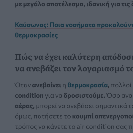
με μεγάλο αποτέλεσμα, ιδανική για τις
Καύσωνας: Ποια νοσήματα προκαλούντα
θερμοκρασίες
Πώς να έχει καλύτερη απόδοση 
να ανεβάζει τον λογαριασμό τ
Όταν
ανεβαίνει
η
θερμοκρασία
,
πολλοί
condition
για να
δροσιστούμε.
Όσο ανακ
αέρας,
μπορεί να ανεβάσει σημαντικά 
όμως, πατήσετε το
κουμπί απενεργοπο
τρόπος να κάνετε το air condition σας 