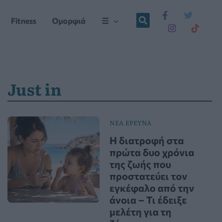
Fitness
Ομορφιά
☰
Just in
ΝΕΑ ΕΡΕΥΝΑ
Η διατροφή στα
πρώτα δυο χρόνια
της ζωής που
προστατεύει τον
εγκέφαλο από την
άνοια – Τι έδειξε
μελέτη για τη