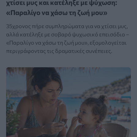
χτίσει μυς και κατέληξε με ψύχωση:
«Παραλίγο να χάσω τη ζωή μου»
35χρονος πήρε συμπληρώματα για να χτίσει μυς,
αλλά κατέληξε με σοβαρό ψυχωσικό επεισόδιο –
«Παραλίγο να χάσω τη ζωή μου», εξομολογείται
περιγράφοντας τις δραματικές συνέπειες.