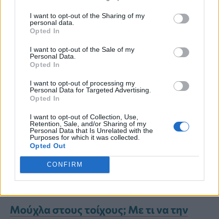
αποτέλεσμα
I want to opt-out of the Sharing of my
personal data.
Opted In
Μία φορά τον μήνα, καλό είναι να
I want to opt-out of the Sale of my
λειτουργείτε το πλυντήριο άδειο σε
Personal Data.
Opted In
υψηλή θερμοκρασία
(60°C ή 90°C).
I want to opt-out of processing my
Personal Data for Targeted Advertising.
Opted In
Προσθέτοντας λίγο λευκό ξίδι στο
I want to opt-out of Collection, Use,
συρτάρι
απορρυπαντικού
,
μπορείτε να
Retention, Sale, and/or Sharing of my
Personal Data that Is Unrelated with the
Purposes for which it was collected.
εξαλείψετε τυχόν υπολείμματα και
Opted Out
μικρόβια από το εσωτερικό της
CONFIRM
συσκευής.
Μούχλα στους τοίχους; Με τι να την