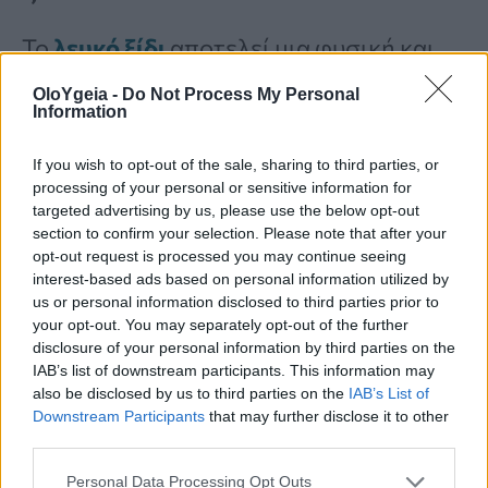
Το
λευκό ξίδι
αποτελεί μια φυσική και
αποτελεσματική λύση για την
OloYgeia -
Do Not Process My Personal
Information
καταπολέμηση της μούχλας. Χάρη στην
οξύτητά του, εξουδετερώνει τα σπόρια
If you wish to opt-out of the sale, sharing to third parties, or
processing of your personal or sensitive information for
χωρίς τη χρήση χημικών.
targeted advertising by us, please use the below opt-out
section to confirm your selection. Please note that after your
opt-out request is processed you may continue seeing
Αρκεί να το εφαρμόσετε σε ένα πανί, να
interest-based ads based on personal information utilized by
us or personal information disclosed to third parties prior to
καθαρίσετε τα λαστιχένια μέρη και στη
your opt-out. You may separately opt-out of the further
συνέχεια να στεγνώσετε καλά την
disclosure of your personal information by third parties on the
IAB’s list of downstream participants. This information may
επιφάνεια.
also be disclosed by us to third parties on the
IAB’s List of
Downstream Participants
that may further disclose it to other
third parties.
Μηνιαία συντήρηση για τέλειο
Personal Data Processing Opt Outs