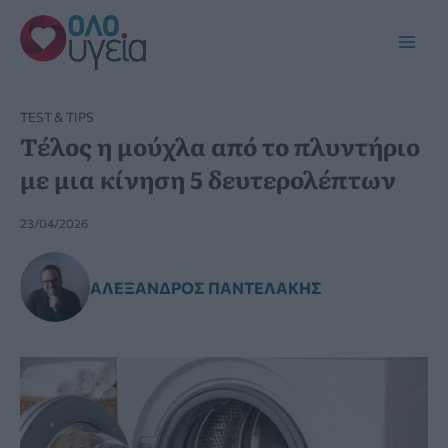
Μετάβαση
στο
Main
περιεχόμενο
Men
TEST & TIPS
Τέλος η μούχλα από το πλυντήριο
με μια κίνηση 5 δευτερολέπτων
23/04/2026
ΑΛΈΞΑΝΔΡΟΣ ΠΑΝΤΕΛΆΚΗΣ