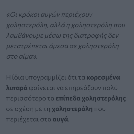
«Οι κρόκοι αυγών περιέχουν
χοληστερόλη, αλλά η χοληστερόλη που
λαμβάνουμε μέσω της διατροφής δεν
μετατρέπεται άμεσα σε χοληστερόλη
στο αίμα».
Η ίδια υπογραμμίζει ότι τα
κορεσμένα
λιπαρά
φαίνεται να επηρεάζουν πολύ
περισσότερο τα
επίπεδα χοληστερόλης
σε σχέση με τη
χοληστερόλη
που
περιέχεται στα
αυγά
.