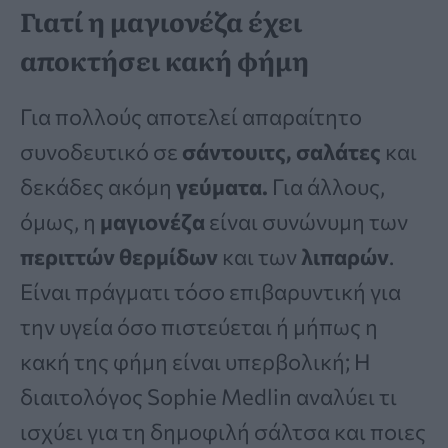
Γιατί η μαγιονέζα έχει
αποκτήσει κακή φήμη
Για πολλούς αποτελεί απαραίτητο
συνοδευτικό σε
σάντουιτς, σαλάτες
και
δεκάδες ακόμη
γεύματα.
Για άλλους,
όμως, η
μαγιονέζα
είναι συνώνυμη των
περιττών θερμίδων
και των
λιπαρών
.
Είναι πράγματι τόσο επιβαρυντική για
την υγεία όσο πιστεύεται ή μήπως η
κακή της φήμη είναι υπερβολική; Η
διαιτολόγος Sophie Medlin αναλύει τι
ισχύει για τη δημοφιλή σάλτσα και ποιες