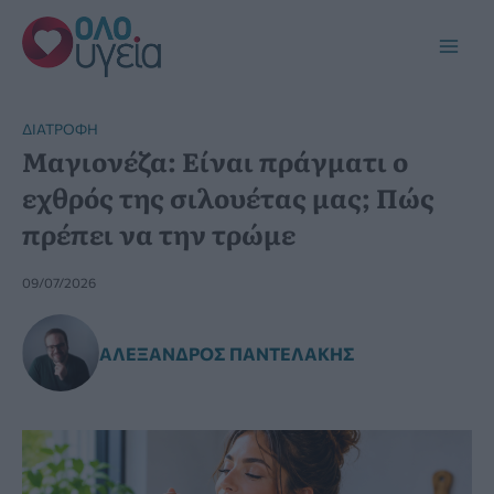
Μετάβαση
στο
Main
περιεχόμενο
Men
ΔΙΑΤΡΟΦΉ
Μαγιονέζα: Είναι πράγματι ο
εχθρός της σιλουέτας μας; Πώς
πρέπει να την τρώμε
09/07/2026
ΑΛΈΞΑΝΔΡΟΣ ΠΑΝΤΕΛΆΚΗΣ