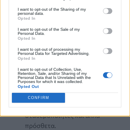
Οι βασικές διαφορές μεταξύ των τύπων
I want to opt-out of the Sharing of my
μαγιονέζας
personal data.
Opted In
I want to opt-out of the Sale of my
Η πλήρης σε λιπαρά μαγιονέζα
Personal Data.
Opted In
περιέχει περισσότερο λάδι και
I want to opt-out of processing my
περισσότερες θερμίδες, αλλά
Personal Data for Targeted Advertising.
Opted In
συνήθως βασίζεται σε ακόρεστα
I want to opt-out of Collection, Use,
λιπαρά.
Retention, Sale, and/or Sharing of my
Personal Data that Is Unrelated with the
Purposes for which it was collected.
Η light εκδοχή έχει λιγότερες
Opted Out
θερμίδες, όμως συχνά
CONFIRM
περιλαμβάνει άμυλα,
σταθεροποιητές και άλλα
πρόσθετα.