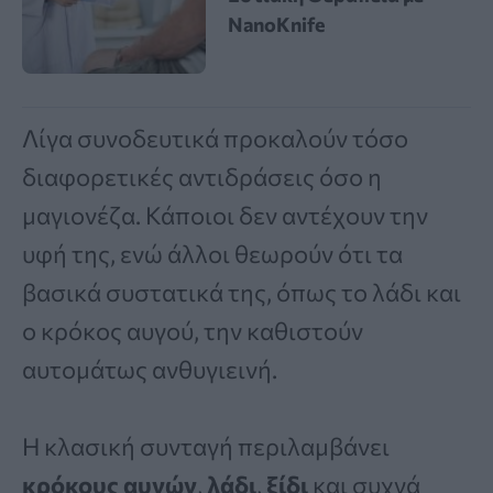
NanoKnife
Λίγα συνοδευτικά προκαλούν τόσο
διαφορετικές αντιδράσεις όσο η
μαγιονέζα. Κάποιοι δεν αντέχουν την
υφή της, ενώ άλλοι θεωρούν ότι τα
βασικά συστατικά της, όπως το λάδι και
ο κρόκος αυγού, την καθιστούν
αυτομάτως ανθυγιεινή.
Η κλασική συνταγή περιλαμβάνει
κρόκους αυγών
,
λάδι
,
ξίδι
και συχνά