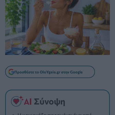
Προσθέστε το OloYgeia.gr στην Google
Σύνοψη
Η μαγιονέζα παραμένει ένα από