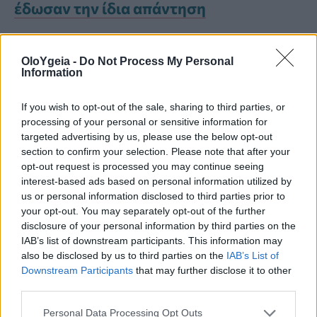
έδωσαν την ίδια απάντηση
Ποια μαγιονέζα θεωρείται η
OloYgeia -
Do Not Process My Personal
Information
καλύτερη επιλογή;
If you wish to opt-out of the sale, sharing to third parties, or
processing of your personal or sensitive information for
Τα ράφια των σούπερ μάρκετ είναι
targeted advertising by us, please use the below opt-out
γεμάτα διαφορετικές εκδοχές: κλασικές,
section to confirm your selection. Please note that after your
opt-out request is processed you may continue seeing
light, vegan και Kewpie.
interest-based ads based on personal information utilized by
us or personal information disclosed to third parties prior to
your opt-out. You may separately opt-out of the further
Παρά την ποικιλία, η Medlin ξεκαθαρίζει
disclosure of your personal information by third parties on the
IAB’s list of downstream participants. This information may
ότι δεν υπάρχει μία επιλογή που να
also be disclosed by us to third parties on the
IAB’s List of
Downstream Participants
that may further disclose it to other
υπερτερεί ξεκάθαρα όλων των άλλων.
third parties.
Personal Data Processing Opt Outs