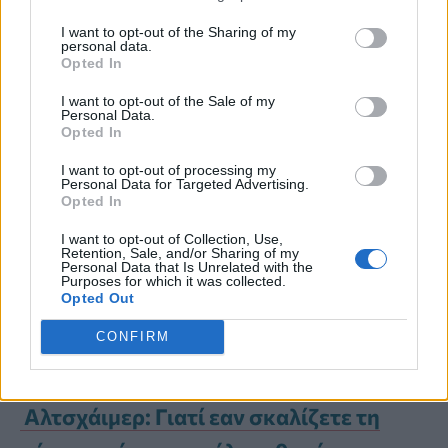
I want to opt-out of the Sharing of my
personal data.
Η
δίαιτα MIND
συνδυάζει τη
μεσογειακή
Opted In
δίαιτα και τη δίαιτα DASH
, οι οποίες
I want to opt-out of the Sale of my
Personal Data.
ενισχύουν εξίσου την υγεία του
Opted In
εγκεφάλου
. Τα
μούρα
έχουν
I want to opt-out of processing my
Personal Data for Targeted Advertising.
Opted In
προτεραιότητα σε αυτή τη δίαιτα για τη
βελτίωση της λειτουργίας του
I want to opt-out of Collection, Use,
Retention, Sale, and/or Sharing of my
Personal Data that Is Unrelated with the
εγκεφάλου, ενώ ενθαρρύνεται η
Purposes for which it was collected.
Opted Out
καθημερινή κατανάλωση
πράσινων,
CONFIRM
φυλλωδών λαχανικών
.
Αλτσχάιμερ: Γιατί εαν σκαλίζετε τη