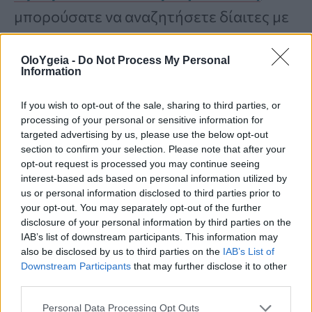
μπορούσατε να αναζητήσετε δίαιτες με
πλήρεις τροφές, όπως η δίαιτα MIND.
OloYgeia -
Do Not Process My Personal
Μια μελέτη του 2024 στο
Neurology
Information
διαπίστωσε ότι η τήρηση της δίαιτας
If you wish to opt-out of the sale, sharing to third parties, or
MIND μπορεί να μειώσει τον κίνδυνο
processing of your personal or sensitive information for
targeted advertising by us, please use the below opt-out
γνωστικής έκπτωσης κατά 4%.
section to confirm your selection. Please note that after your
opt-out request is processed you may continue seeing
interest-based ads based on personal information utilized by
Αν και η μελέτη δεν βρήκε αυτή την
us or personal information disclosed to third parties prior to
your opt-out. You may separately opt-out of the further
επίδραση να είναι σημαντική για τους
disclosure of your personal information by third parties on the
άνδρες, οι
γυναίκες είχαν 6% λιγότερες
IAB’s list of downstream participants. This information may
also be disclosed by us to third parties on the
IAB’s List of
πιθανότητες
να έχουν
γνωστική
Downstream Participants
that may further disclose it to other
third parties.
έκπτωση
αν ακολουθούσαν τη δίαιτα
MIND.
Personal Data Processing Opt Outs