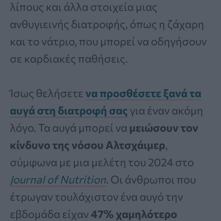
λίπους και άλλα στοιχεία μιας
ανθυγιεινής διατροφής, όπως η ζάχαρη
και το νάτριο, που μπορεί να οδηγήσουν
σε καρδιακές παθήσεις.
Ίσως θελήσετε
να προσθέσετε ξανά τα
αυγά στη διατροφή σας
για έναν ακόμη
λόγο. Τα αυγά μπορεί να
μειώσουν τον
κίνδυνο της νόσου Αλτσχάιμερ
,
σύμφωνα με μια μελέτη του 2024 στο
Journal of Nutrition
. Οι άνθρωποι που
έτρωγαν τουλάχιστον ένα αυγό την
εβδομάδα είχαν
47% χαμηλότερο