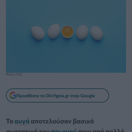
Photo: rf123
Προσθέστε το OloYgeia.gr στην Google
Τα
αυγά
αποτελούσαν βασικό
συστατικό του
πρωινού
πριν από πολλά