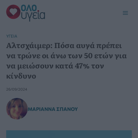
Μετάβαση
στο
Main
περιεχόμενο
Men
YΓΕΊΑ
Αλτσχάιμερ: Πόσα αυγά πρέπει
να τρώνε οι άνω των 50 ετών για
να μειώσουν κατά 47% τον
κίνδυνο
26/09/2024
ΜΑΡΙΆΝΝΑ ΣΠΑΝΟΎ