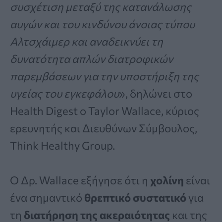
συσχέτιση μεταξύ της κατανάλωσης
αυγών και του κινδύνου
άνοιας τύπου
Αλτσχάιμερ και αναδεικνύει τη
δυνατότητα απλών διατροφικών
παρεμβάσεων για την υποστήριξη της
υγείας του εγκεφάλου
», δηλώνει στο
Health Digest ο Taylor Wallace, κύριος
ερευνητής και Διευθύνων Σύμβουλος,
Think Healthy Group.
Ο Δρ. Wallace εξήγησε ότι η
χολίνη
είναι
ένα σημαντικό
θρεπτικό συστατικό
για
τη
διατήρηση της ακεραιότητας
και της