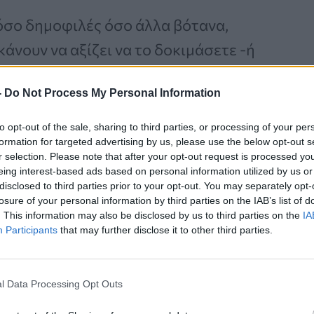
 τόσο δημοφιλές όσο άλλα βότανα,
κάνουν να αξίζει να το δοκιμάσετε -ή
πο σας. Με αυτά τα εκπληκτικά
-
Do Not Process My Personal Information
λιεργήσατε πιο πριν!
to opt-out of the sale, sharing to third parties, or processing of your per
formation for targeted advertising by us, please use the below opt-out s
r selection. Please note that after your opt-out request is processed y
Καρκίνος Προστάτη:
eing interest-based ads based on personal information utilized by us or
disclosed to third parties prior to your opt-out. You may separately opt-
Νέα Ελάχιστα
losure of your personal information by third parties on the IAB’s list of
Επεμβατική Εστιακή
. This information may also be disclosed by us to third parties on the
IA
Θεραπεία με NanoKnife
Participants
that may further disclose it to other third parties.
l Data Processing Opt Outs