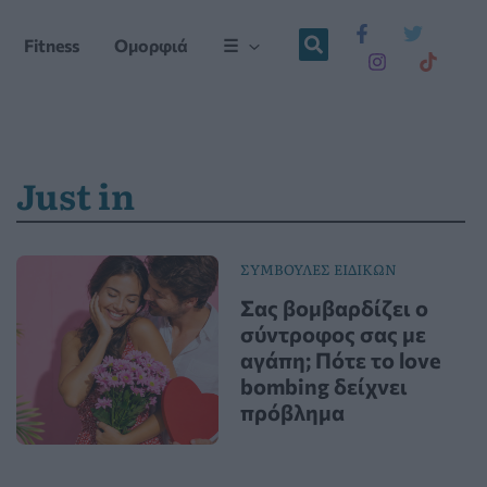
Fitness
Ομορφιά
☰
Just in
ΣΥΜΒΟΥΛΕΣ ΕΙΔΙΚΩΝ
Σας βομβαρδίζει ο
σύντροφος σας με
αγάπη; Πότε το love
bombing δείχνει
πρόβλημα