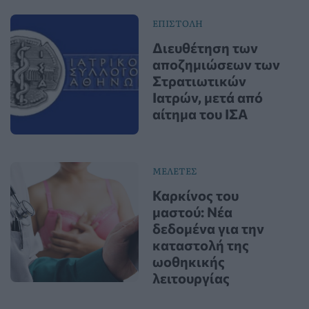
ΕΠΙΣΤΟΛΗ
Διευθέτηση των
αποζημιώσεων των
Στρατιωτικών
Ιατρών, μετά από
αίτημα του ΙΣΑ
ΜΕΛΕΤΕΣ
Καρκίνος του
μαστού: Νέα
δεδομένα για την
καταστολή της
ωοθηκικής
λειτουργίας