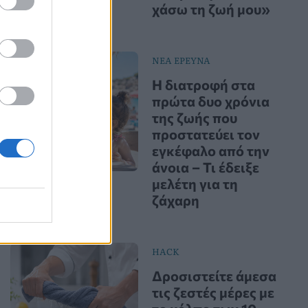
χάσω τη ζωή μου»
ΝΕΑ ΕΡΕΥΝΑ
Η διατροφή στα
πρώτα δυο χρόνια
της ζωής που
προστατεύει τον
εγκέφαλο από την
άνοια – Τι έδειξε
μελέτη για τη
ζάχαρη
HACK
Δροσιστείτε άμεσα
τις ζεστές μέρες με