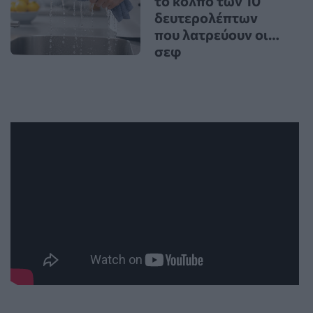
το κόλπο των 10
δευτερολέπτων
που λατρεύουν οι…
σεφ