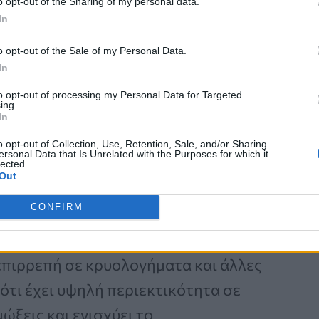
o opt-out of the Sharing of my personal data.
In
ημα
o opt-out of the Sale of my Personal Data.
In
to opt-out of processing my Personal Data for Targeted
ις του ουροποιητικού συστήματος
ing.
In
ακές και αντι-ιικές ιδιότητες
o opt-out of Collection, Use, Retention, Sale, and/or Sharing
ersonal Data that Is Unrelated with the Purposes for which it
lected.
Out
CONFIRM
ι το ανοσοποιητικό σύστημα. Είναι
 επιρρεπή σε κρυολογήματα και άλλες
 ότι έχει υψηλή περιεκτικότητα σε
μώξεις και ενισχύει το