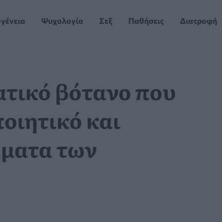
ογένεια
Ψυχολογία
Σεξ
Παθήσεις
Διατροφή
ατικό βότανο που
οιητικό και
ώματα των