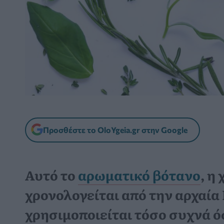
Προσθέστε το OloYgeia.gr στην Google
Αυτό το
αρωματικό βότανο
, η
χρονολογείται από την αρχαία
χρησιμοποιείται τόσο συχνά ό