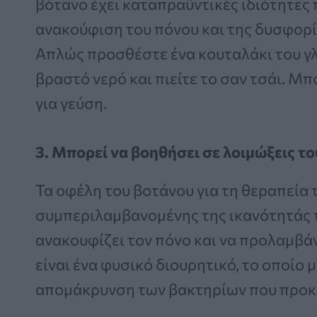
βότανο έχει καταπραϋντικές ιδιότητες
ανακούφιση του πόνου και της δυσφορία
Απλώς προσθέστε ένα κουταλάκι του γλ
βραστό νερό και πιείτε το σαν τσάι. Μ
για γεύση.
3. Μπορεί να βοηθήσει σε λοιμώξεις 
Τα οφέλη του βοτάνου για τη θεραπεία
συμπεριλαμβανομένης της ικανότητάς τ
ανακουφίζει τον πόνο και να προλαμβάν
είναι ένα φυσικό διουρητικό, το οποίο 
απομάκρυνση των βακτηρίων που προκ