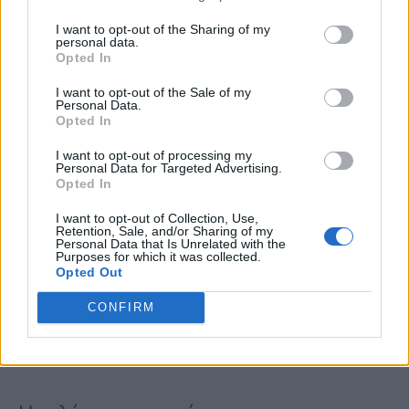
απόγευμα
καθώς το συγκεκριμένο
I want to opt-out of the Sharing of my
personal data.
φρούτο αυξάνει το αίσθημα της
Opted In
πληρότητας.
I want to opt-out of the Sale of my
Personal Data.
Opted In
Τρώγοντας μισό αβοκάντο το μεσημέρι
I want to opt-out of processing my
Personal Data for Targeted Advertising.
μπορείτε να αυξήσετε το αίσθημα της
Opted In
πληρότητας και να περιορίσετε το
I want to opt-out of Collection, Use,
Retention, Sale, and/or Sharing of my
Personal Data that Is Unrelated with the
ενδεχόμενο να ενδώσετε σε
Purposes for which it was collected.
Opted Out
πειρασμούς
, όπως λ.χ. να φάτε κάποιο
CONFIRM
άλλο σνακ μεταξύ των γευμάτων,
υποστηρίζουν οι ειδικοί.