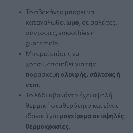
Το αβοκάντο μπορεί να
καταναλωθεί
ωμό
, σε σαλάτες,
σάντουιτς, smoothies ή
guacamole.
Μπορεί επίσης να
χρησιμοποιηθεί για την
παρασκευή
αλοιφής, σάλτσας ή
ντιπ
.
Το λάδι αβοκάντο έχει υψηλή
θερμική σταθερότητα και είναι
ιδανικό για
μαγείρεμα σε υψηλές
θερμοκρασίες
.