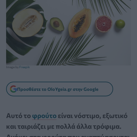
Image by
Freepik
Προσθέστε το OloYgeia.gr στην Google
Αυτό το
φρούτο
είναι νόστιμο, εξωτικό
και ταιριάζει με πολλά άλλα τρόφιμα.
Ανήκει στα φρούτα που αναπτύσσονται