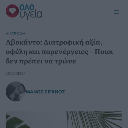
Μετάβαση
στο
Main
περιεχόμενο
Men
ΔΙΑΤΡΟΦΉ
Αβοκάντο: Διατροφική αξία,
οφέλη και παρενέργειες – Ποιοι
δεν πρέπει να τρώνε
20/02/2024
ΜΆΝΟΣ ΣΙΓΑΝΌΣ