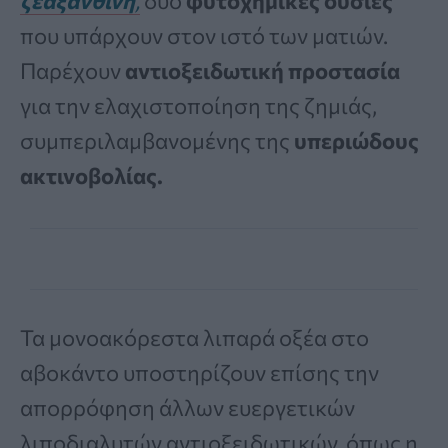
ζεαξανθίνη
,
δύο
φυτοχημικές ουσίες
που υπάρχουν στον ιστό των ματιών.
Παρέχουν
αντιοξειδωτική προστασία
για την ελαχιστοποίηση της ζημιάς,
συμπεριλαμβανομένης της
υπεριώδους
ακτινοβολίας.
Τα μονοακόρεστα λιπαρά οξέα στο
αβοκάντο υποστηρίζουν επίσης την
απορρόφηση άλλων ευεργετικών
λιποδιαλυτών αντιοξειδωτικών, όπως η