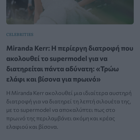
CELEBRITIES
Miranda Kerr: Η περίεργη διατροφή που
ακολουθεί το supermodel για να
διατηρείται πάντα αδύνατη: «Τρώω
ελάφι και βίσονα για πρωινό»
Η Miranda Kerr ακολουθεί μια ιδιαίτερα αυστηρή
διατροφή για να διατηρεί τη λεπτή σιλουέτα της,
με το supermodel να αποκαλύπτει πως στο
πρωινό της περιλαμβάνει ακόμη και κρέας
ελαφιού και βίσονα.