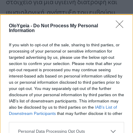
στοιχείο για μια υγιεινή διατροφή και
φυσιολογική ανάπτυξη του εμβρύου.
OloYgeia -
Do Not Process My Personal
Information
6. Σταματάει τις λιγούρες
If you wish to opt-out of the sale, sharing to third parties, or
Επιθυμείτε να κόψετε ανθυγιεινά σνακ
processing of your personal or sensitive information for
targeted advertising by us, please use the below opt-out
μεταξύ των γευμάτων; Δεν έχετε παρά
section to confirm your selection. Please note that after your
να εντάξετε τη συγκεκριμένη τροφή στη
opt-out request is processed you may continue seeing
interest-based ads based on personal information utilized by
διατροφή σας.
us or personal information disclosed to third parties prior to
your opt-out. You may separately opt-out of the further
disclosure of your personal information by third parties on the
Σύμφωνα με τους ειδικούς όσοι
IAB’s list of downstream participants. This information may
also be disclosed by us to third parties on the
IAB’s List of
καταναλώνουν τρώνε αβοκάντο με το
Downstream Participants
that may further disclose it to other
third parties.
γεύμα τους,
είναι λιγότερο πιθανό να
καταφύγουν σε ανθυγιεινά σνακ το
Personal Data Processing Opt Outs