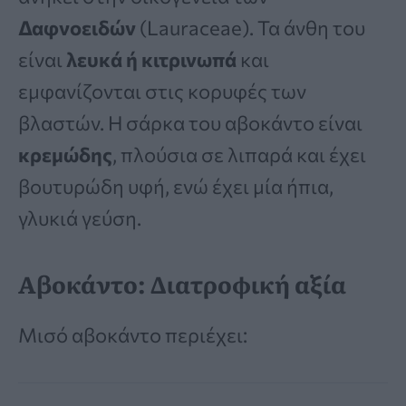
Δαφνοειδών
(Lauraceae). Τα άνθη του
είναι
λευκά ή κιτρινωπά
και
εμφανίζονται στις κορυφές των
βλαστών. Η σάρκα του αβοκάντο είναι
κρεμώδης
, πλούσια σε λιπαρά και έχει
βουτυρώδη υφή, ενώ έχει μία ήπια,
γλυκιά γεύση.
Αβοκάντο: Διατροφική αξία
Μισό αβοκάντο περιέχει: