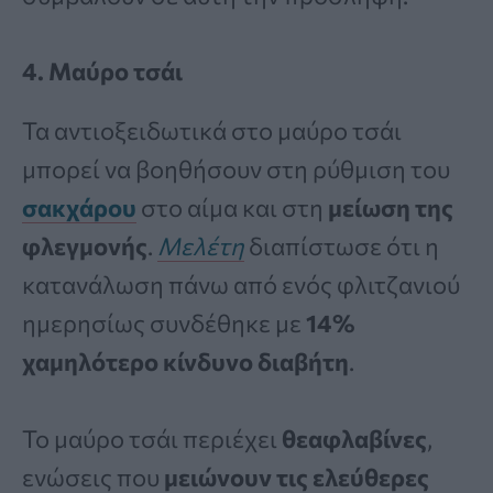
4. Μαύρο τσάι
Τα αντιοξειδωτικά στο μαύρο τσάι
μπορεί να βοηθήσουν στη ρύθμιση του
σακχάρου
στο αίμα και στη
μείωση της
φλεγμονής
.
Μελέτη
διαπίστωσε ότι η
κατανάλωση πάνω από ενός φλιτζανιού
ημερησίως συνδέθηκε με
14%
χαμηλότερο κίνδυνο διαβήτη
.
Το μαύρο τσάι περιέχει
θεαφλαβίνες
,
ενώσεις που
μειώνουν τις ελεύθερες