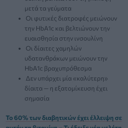
μετά τα γεύματα
Οι φυτικές διατροφές μειώνουν
την HbA1c και βελτιώνουν την
ευαισθησία στην ινσουλίνη
Οι δίαιτες χαμηλών
υδατανθράκων μειώνουν την
HbA1c βραχυπρόθεσμα
Δεν υπάρχει μία «καλύτερη»
δίαιτα — η εξατομίκευση έχει
σημασία
Το 60% των διαβητικών έχει έλλειψη σε
αυτήν τη βιταμίνη – Τι έδειξε νέα μελέτη