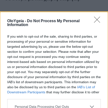
Αν και σπάνια, η
υπερβολική
OloYgeia -
Do Not Process My Personal
κατανάλωση
μπορεί να οδηγήσει σε
Information
τοξικότητα από νερό
, με συμπτώματα
If you wish to opt-out of the sale, sharing to third parties, or
όπως
ναυτία
,
έμετο
και
σύγχυση
.
processing of your personal or sensitive information for
targeted advertising by us, please use the below opt-out
section to confirm your selection. Please note that after your
2. Πράσινο τσάι
opt-out request is processed you may continue seeing
interest-based ads based on personal information utilized by
us or personal information disclosed to third parties prior to
Αν και ορισμένες
μελέτες
συμπεραίνουν
your opt-out. You may separately opt-out of the further
disclosure of your personal information by third parties on the
ότι το πράσινο τσάι μπορεί να βοηθήσει
IAB’s list of downstream participants. This information may
στον έλεγχο του
σακχάρου
στο αίμα,
also be disclosed by us to third parties on the
IAB’s List of
Downstream Participants
that may further disclose it to other
απαιτείται περισσότερη έρευνα για να
third parties.
επιβεβαιωθούν τα αποτελέσματά του.
Personal Data Processing Opt Outs