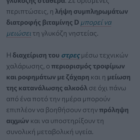
γλυκόζης σταθερά
. Σε ορισμένες
περιπτώσεις, η
λήψη συμπληρωμάτων
διατροφής βιταμίνης D
μπορεί να
μειώσει
τη γλυκόζη νηστείας.
Η
διαχείριση του
στρες
μέσω τεχνικών
χαλάρωσης, ο
περιορισμός τροφίμων
και ροφημάτων με ζάχαρη
και η
μείωση
της κατανάλωσης αλκοόλ
σε όχι πάνω
από ένα ποτό την ημέρα μπορούν
επιπλέον να βοηθήσουν στην
πρόληψη
αιχμών
και να υποστηρίξουν τη
συνολική μεταβολική υγεία.