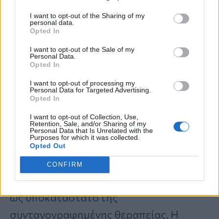
Το πράσινο τσάι περιέχει
κατεχίνες
,
I want to opt-out of the Sharing of my
personal data.
φυτικές ενώσεις που μπορεί να
Opted In
βελτιώσουν την ευαισθησία στην
I want to opt-out of the Sale of my
Personal Data.
ινσουλίνη
. Η ινσουλίνη είναι μια ορμόνη
Opted In
που παράγεται από το
πάγκρεας
και
I want to opt-out of processing my
Personal Data for Targeted Advertising.
ρυθμίζει τα επίπεδα γλυκόζης
στο αίμα.
Opted In
I want to opt-out of Collection, Use,
Retention, Sale, and/or Sharing of my
Οι
κατεχίνες
μπορεί να υποστηρίξουν τη
Personal Data that Is Unrelated with the
Purposes for which it was collected.
διαχείριση του σακχάρου, αλλά θα
Opted Out
πρέπει να χρησιμοποιούνται μόνο ως
CONFIRM
συμπληρωματική προσέγγιση
και όχι
ως υποκατάστατο της
συνταγογραφημένης θεραπείας. Η