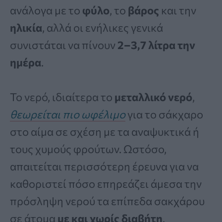
ανάλογα με το
φύλο
, το
βάρος
και την
ηλικία
, αλλά οι ενήλικες γενικά
συνιστάται να πίνουν
2–3,7 λίτρα την
ημέρα
.
Το νερό, ιδιαίτερα το
μεταλλικό νερό
,
θεωρείται πιο ωφέλιμο
για το σάκχαρο
στο αίμα σε σχέση με τα αναψυκτικά ή
τους χυμούς φρούτων. Ωστόσο,
απαιτείται περισσότερη έρευνα για να
καθοριστεί πόσο επηρεάζει άμεσα την
πρόσληψη νερού τα επίπεδα σακχάρου
σε άτομα
με και χωρίς διαβήτη
.