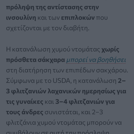
πρόληψη της αντίστασης στην
ινσουλίνη
και των
επιπλοκών
που
σχετίζονται με τον διαβήτη.
Η κατανάλωση χυμού ντομάτας
χωρίς
πρόσθετα σάκχαρα
μπορεί να βοηθήσει
στη διατήρηση των επιπέδων σακχάρου.
Σύμφωνα με το USDA, η κατανάλωση
2–
3 φλιτζανιών λαχανικών ημερησίως για
τις γυναίκες
και
3–4 φλιτζανιών για
τους άνδρες
συνιστάται, και 2–3
φλιτζάνια χυμού ντομάτας μπορούν να
συμβάλουν σε αυτή την πρόσληψη.