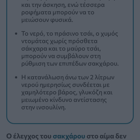
και την άσκηση, ενώ τέσσερα
ροφήματα μπορούν να το
μειώσουν φυσικά.
Το νερό, το πράσινο τσάι, ο χυμός
ντομάτας χωρίς πρόσθετα
σάκχαρα και το μαύρο τσάι,
μπορούν να συμβάλουν στη
ρύθμιση των επιπέδων σακχάρου.
Η κατανάλωση άνω των 2 λίτρων
νερού ημερησίως συνδέεται με
χαμηλότερο βάρος, γλυκόζη και
μειωμένο κίνδυνο αντίστασης
στην ινσουλίνη.
Ο έλεγχος του
σακχάρου
στο αίμα δεν