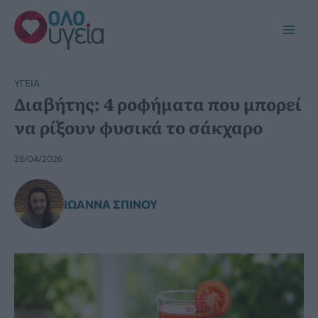
Μετάβαση
στο
Main
περιεχόμενο
Men
YΓΕΊΑ
Διαβήτης: 4 ροφήματα που μπορεί
να ρίξουν φυσικά το σάκχαρο
28/04/2026
ΙΩΆΝΝΑ ΣΠΊΝΟΥ