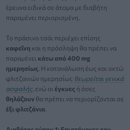
έρευνα ειδικά σε άτομα με διαβήτη
παραμένει περιορισμένη.
Το πράσινο τσάι περιέχει επίσης
καφεΐνη
και η πρόσληψη θα πρέπει να
παραμένει
κάτω από 400 mg
ημερησίως
. Η κατανάλωση έως και οκτώ
φλιτζανιών ημερησίως
θεωρείται γενικά
ασφαλής
, ενώ οι
έγκυες
ή όσες
θηλάζουν
θα πρέπει να περιορίζονται σε
έξι φλιτζάνια
.
Διαβήτης τύπου 1: Επιστήμονες του