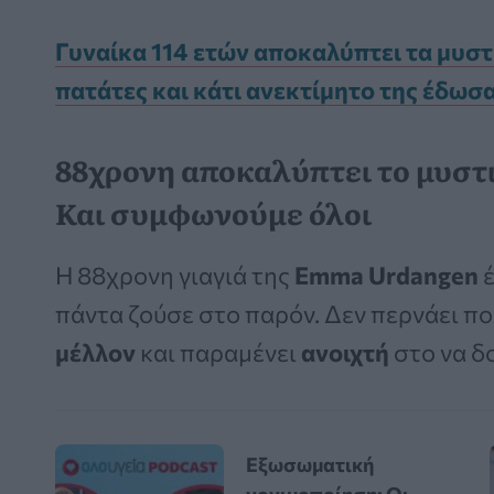
Γυναίκα 114 ετών αποκαλύπτει τα μυστ
πατάτες και κάτι ανεκτίμητο της έδωσ
88χρονη αποκαλύπτει το μυστι
Και συμφωνούμε όλοι
Η 88χρονη γιαγιά της
Emma Urdangen
έ
πάντα ζούσε στο παρόν. Δεν περνάει π
μέλλον
και παραμένει
ανοιχτή
στο να δ
Εξωσωματική