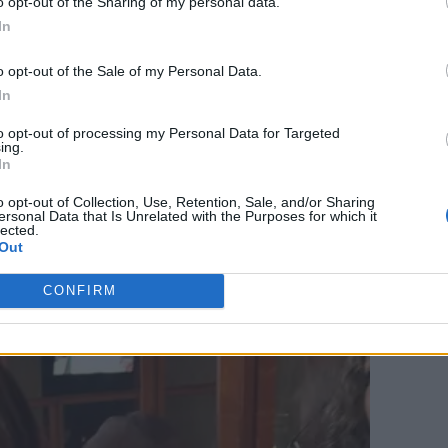
o opt-out of the Sharing of my personal data.
χίες
της για το μέλλον. Η ιδέα του να
In
ή πορεία
,
μια
πόλη
για να ζήσει και
o opt-out of the Sale of my Personal Data.
αινόταν αφόρητη. Η γιαγιά της,
In
ροντας kugel και mandel bread, της
to opt-out of processing my Personal Data for Targeted
ing.
ρω τι θέλω να κάνω όταν
In
o opt-out of Collection, Use, Retention, Sale, and/or Sharing
ersonal Data that Is Unrelated with the Purposes for which it
lected.
Out
CONFIRM