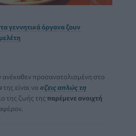
στα γεννητικά όργανα ζουν
 μελέτη
αν ανέκαθεν προσανατολισμένη στο
»
της είναι να
«
ζεις απλώς τη
ιο της ζωής της
παρέμενε ανοιχτή
ιαφέρον.