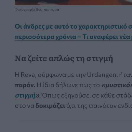
Φωτογραφία: Business Insider
Οι άνδρες με αυτό το χαρακτηριστικό 
περισσότερα χρόνια – Τι αναφέρει νέα
Να ζείτε απλώς τη στιγμή
Η Reva, σύμφωνα με την Urdangen, ήτ
παρόν.
Η ίδια δήλωνε πως το
«μυστικό
στιγμή
»
. Όπως εξηγούσε, σε κάθε στάδ
στο να
δοκιμάζει
ό,τι της φαινόταν ενδ