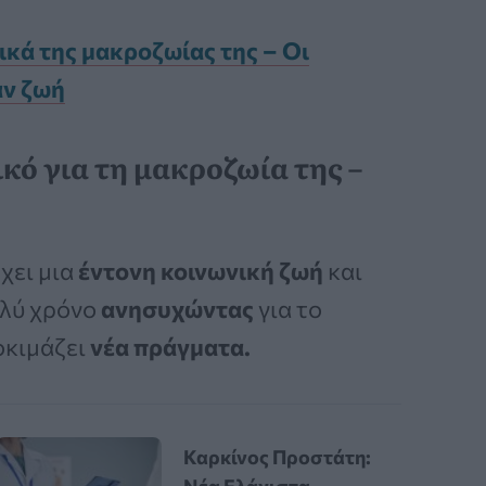
ικά της μακροζωίας της – Οι
αν ζωή
κό για τη μακροζωία της –
χει μια
έντονη κοινωνική ζωή
και
ολύ χρόνο
ανησυχώντας
για το
οκιμάζει
νέα πράγματα.
Καρκίνος Προστάτη: