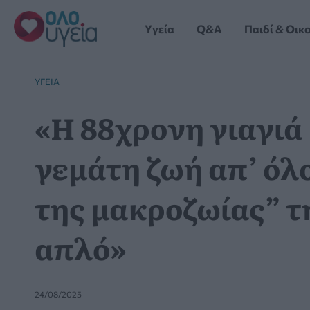
Μετάβαση
στο
Yγεία
Q&A
Παιδί & Οικ
περιεχόμενο
YΓΕΊΑ
«Η 88χρονη γιαγιά 
γεμάτη ζωή απ’ όλ
της μακροζωίας” τ
απλό»
24/08/2025