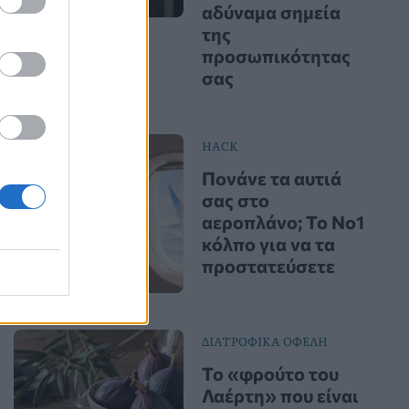
αδύναμα σημεία
της
προσωπικότητας
σας
HACK
Πονάνε τα αυτιά
σας στο
αεροπλάνο; Το Νο1
κόλπο για να τα
προστατεύσετε
ΔΙΑΤΡΟΦΙΚΑ ΟΦΕΛΗ
Το «φρούτο του
Λαέρτη» που είναι