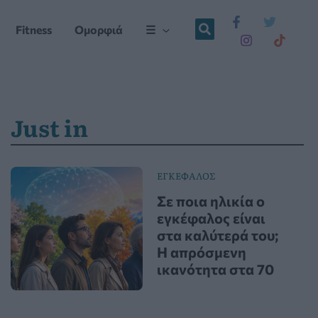
Fitness
Ομορφιά
☰
Just in
ΕΓΚΕΦΑΛΟΣ
Σε ποια ηλικία ο
εγκέφαλος είναι
στα καλύτερά του;
Η απρόσμενη
ικανότητα στα 70