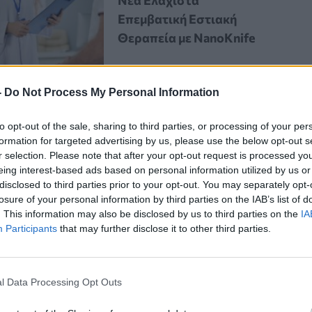
Νέα Ελάχιστα
Επεμβατική Εστιακή
Θεραπεία με NanoKnife
-
Do Not Process My Personal Information
to opt-out of the sale, sharing to third parties, or processing of your per
formation for targeted advertising by us, please use the below opt-out s
r selection. Please note that after your opt-out request is processed y
eing interest-based ads based on personal information utilized by us or
ζωή μου αντί να ανησυχώ τόσο για το
disclosed to third parties prior to your opt-out. You may separately opt-
 εγγονή της που είναι συντάκτρια
losure of your personal information by third parties on the IAB’s list of
. This information may also be disclosed by us to third parties on the
IA
Participants
that may further disclose it to other third parties.
Τετάρτη βράδυ μετά την
l Data Processing Opt Outs
συνήθιζε να κάθεται στο
σαλόνι
της