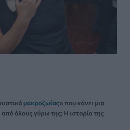
«μυστικό
μακροζωίας
» που κάνει μια
 από όλους γύρω της; Η ιστορία της