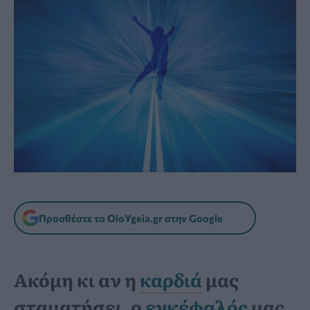
Προσθέστε το OloYgeia.gr στην Google
Ακόμη κι αν η
καρδιά
μας
σταματήσει, ο
εγκέφαλός
μας