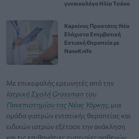
γυναικολόγο Ηλία Τσάκο
Καρκίνος Προστάτη: Νέα
Ελάχιστα Επεμβατική
Εστιακή Θεραπεία με
NanoKnife
Με επικεφαλής ερευνητές από την
Ιατρική Σχολή Grossman του
Πανεπιστημίου της Νέας Υόρκης
, μια
ομάδα γιατρών εντατικής θεραπείας και
ειδικών ιατρών εξέτασε την ανάκληση
και τις επιθανάτιες εμπειρίες ασθενών