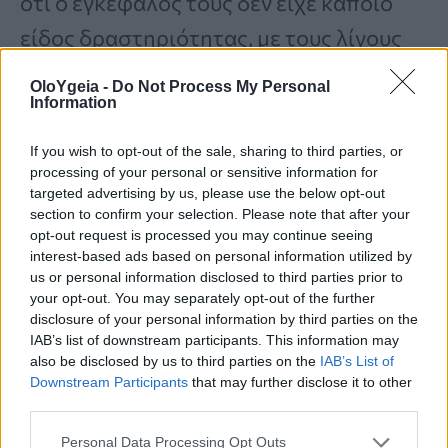
ότι ο εγκέφαλός τους δεν είχε κάποιο
είδος δραστηριότητας, με τους λίγους
υγιείς επιζώντες να αναφέρουν
OloYgeia -
Do Not Process My Personal
Information
αναμνήσεις από την αναζωογόνηση,
όπως τις θωρακικές πιέσεις, το
If you wish to opt-out of the sale, sharing to third parties, or
processing of your personal or sensitive information for
ηλεκτροσόκ, τα ηλεκτρόδια στο δέρμα
targeted advertising by us, please use the below opt-out
τους και τις φωνές των γιατρών.
section to confirm your selection. Please note that after your
opt-out request is processed you may continue seeing
interest-based ads based on personal information utilized by
us or personal information disclosed to third parties prior to
Η παρακολούθηση του εγκεφάλου σε
your opt-out. You may separately opt-out of the further
πραγματικό χρόνο
υποστήριξε την
disclosure of your personal information by third parties on the
IAB’s list of downstream participants. This information may
πιθανότητα ότι παρά τη μειωμένη
also be disclosed by us to third parties on the
IAB’s List of
Downstream Participants
that may further disclose it to other
καρδιακή δραστηριότητα, υπήρχε
third parties.
πιθανότητα να διατηρηθεί η
Personal Data Processing Opt Outs