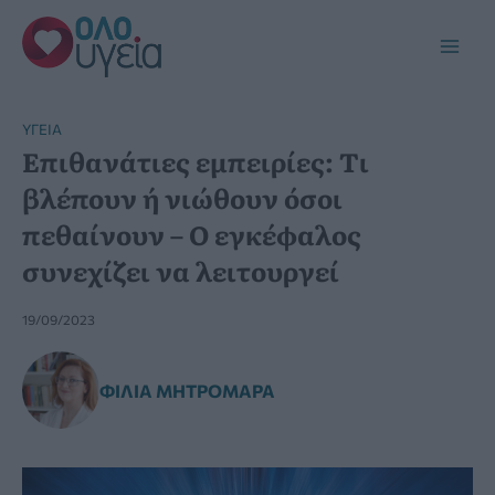
Μετάβαση
στο
Main
περιεχόμενο
Men
YΓΕΊΑ
Επιθανάτιες εμπειρίες: Tι
βλέπουν ή νιώθουν όσοι
πεθαίνουν – Ο εγκέφαλος
συνεχίζει να λειτουργεί
19/09/2023
ΦΊΛΙΑ ΜΗΤΡΟΜΆΡΑ