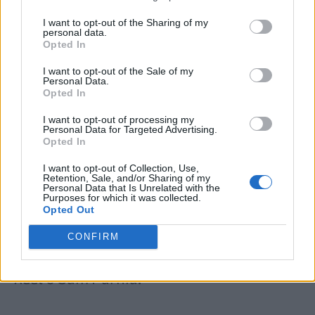
νευρολογική δραστηριότητα, με το 40%
I want to opt-out of the Sharing of my
των επιζώντων να ανακτούν τους
personal data.
Opted In
καρδιακούς παλμούς έως και μία ώρα
I want to opt-out of the Sale of my
μετά την ΚΑΡΠΑ.
Personal Data.
Opted In
I want to opt-out of processing my
«Παρόλο που οι γιατροί πίστευαν από
Personal Data for Targeted Advertising.
Opted In
καιρό ότι ο εγκέφαλος υφίσταται
I want to opt-out of Collection, Use,
μόνιμη βλάβη περίπου 10 λεπτά αφού η
Retention, Sale, and/or Sharing of my
Personal Data that Is Unrelated with the
Purposes for which it was collected.
καρδιά σταματήσει να του παρέχει
Opted Out
οξυγόνο, η εργασία μας διαπίστωσε ότι
CONFIRM
ο εγκέφαλος συνεχίζει να λειτουργεί»
,
λέει ο Sam Parnia.