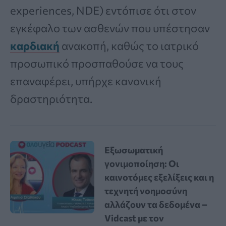
experiences, NDE) εντόπισε ότι στον
εγκέφαλο των ασθενών που υπέστησαν
καρδιακή
ανακοπή, καθώς το ιατρικό
προσωπικό προσπαθούσε να τους
επαναφέρει, υπήρχε κανονική
δραστηριότητα.
Εξωσωματική
γονιμοποίηση: Οι
καινοτόμες εξελίξεις και η
τεχνητή νοημοσύνη
αλλάζουν τα δεδομένα –
Vidcast με τον