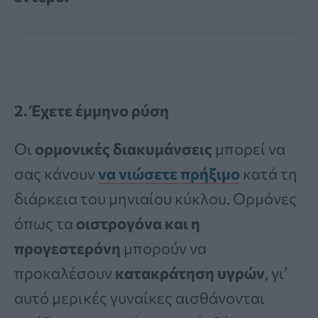
2. Έχετε έμμηνο ρύση
Οι
ορμονικές διακυμάνσεις
μπορεί να
σας κάνουν
να νιώσετε πρήξιμο
κατά τη
διάρκεια του μηνιαίου κύκλου. Ορμόνες
όπως τα
οιστρογόνα και η
προγεστερόνη
μπορούν να
προκαλέσουν
κατακράτηση υγρών
, γι’
αυτό μερικές γυναίκες αισθάνονται