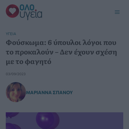
Μετάβαση
στο
Main
περιεχόμενο
Men
YΓΕΊΑ
Φούσκωμα: 6 ύπουλοι λόγοι που
το προκαλούν – Δεν έχουν σχέση
με το φαγητό
03/09/2023
ΜΑΡΙΆΝΝΑ ΣΠΑΝΟΎ