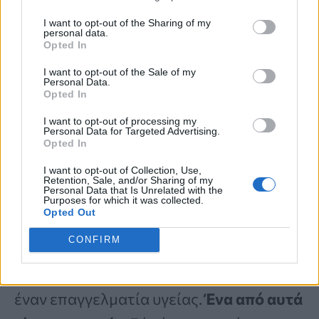
όσο και η
μη φυσιολογική κινητικότητα
I want to opt-out of the Sharing of my
personal data.
Opted In
του εντέρου,
που επιτρέπει στα
μικρόβια να υπεραναπτυχθούν ή να
I want to opt-out of the Sale of my
Personal Data.
Opted In
παγιδεύουν αέρια, είναι επίσης κοινά
ερεθίσματα για φούσκωμα.
I want to opt-out of processing my
Personal Data for Targeted Advertising.
Opted In
I want to opt-out of Collection, Use,
Αν και μπορεί να είναι δύσκολο να
Retention, Sale, and/or Sharing of my
Personal Data that Is Unrelated with the
αποκρυπτογραφήσετε εάν αυτό ισχύει
Purposes for which it was collected.
Opted Out
για εσάς, υπάρχουν μερικές
CONFIRM
καταστάσεις που μπορεί να
δικαιολογούν μια βαθύτερη ματιά από
έναν επαγγελματία υγείας.
Ένα από αυτά