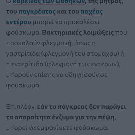
Ο
καρκίνος των ωοθηκών
, της μήτρας,
του
παγκρέατος
και του
παχέος
εντέρου
μπορεί να προκαλέσει
φούσκωμα.
Βακτηριακές λοιμώξεις
που
προκαλούν φλεγμονή, όπως η
γαστρίτιδα (φλεγμονή του στομάχου) ή
η εντερίτιδα (φλεγμονή των εντέρων),
μπορούν επίσης να οδηγήσουν σε
φούσκωμα.
Επιπλέον,
εάν το πάγκρεας δεν παράγει
τα απαραίτητα ένζυμα για την πέψη
,
μπορεί να εμφανίσετε φούσκωμα.