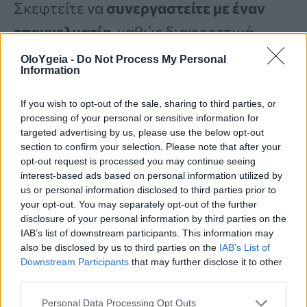
Σκεφτείτε να
συνεργαστείτε με έναν
επαγγελματία
, καθώς διαφορετικά
στελέχη προβιοτικών λειτουργούν για
OloYgeia -
Do Not Process My Personal
Information
διαφορετικές καταστάσεις και καλό
είναι να είστε σίγουροι ότι παίρνετε το
If you wish to opt-out of the sale, sharing to third parties, or
processing of your personal or sensitive information for
σωστό για τις προσωπικές σας ανάγκες.
targeted advertising by us, please use the below opt-out
section to confirm your selection. Please note that after your
opt-out request is processed you may continue seeing
4. Το γαστρεντερικό σας σύστημα δεν
interest-based ads based on personal information utilized by
us or personal information disclosed to third parties prior to
λειτουργεί σωστά
your opt-out. You may separately opt-out of the further
disclosure of your personal information by third parties on the
Τόσο η
δυσλειτουργία του πυελικού
IAB’s list of downstream participants. This information may
also be disclosed by us to third parties on the
IAB’s List of
εδάφους
, η οποία μπορεί να συμβεί όταν
Downstream Participants
that may further disclose it to other
third parties.
οι μύες που βοηθούν να αποβάλετε τα
Personal Data Processing Opt Outs
κόπρανα σφίγγουν αντί να χαλαρώνουν,