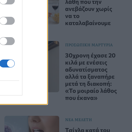
λάθη που την
ανεβάζουν χωρίς
να το
καταλαβαίνουμε
ΠΡΟΣΩΠΙΚΗ ΜΑΡΤΥΡΙΑ
30χρονη έχασε 20
κιλά με ενέσεις
αδυνατίσματος
αλλά τα ξαναπήρε
μετά τη διακοπή:
«Το μοιραίο λάθος
που έκανα»
ΝΕΑ ΜΕΛΕΤΗ
Τσίχλα κατά του