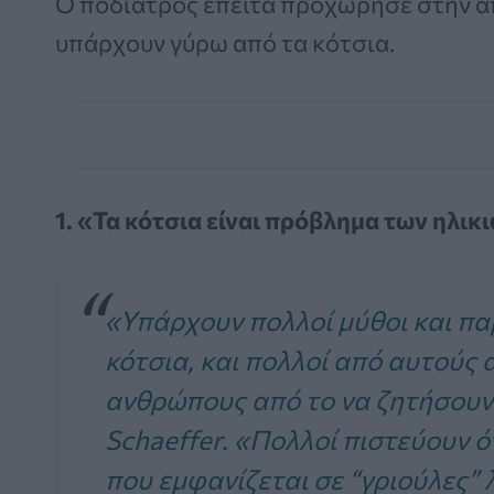
Ο ποδίατρος έπειτα προχώρησε στην 
υπάρχουν γύρω από τα κότσια.
1. «Τα κότσια είναι πρόβλημα των ηλι
«Υπάρχουν πολλοί μύθοι και πα
κότσια, και πολλοί από αυτούς
ανθρώπους από το να ζητήσουν
Schaeffer. «Πολλοί πιστεύουν ό
που εμφανίζεται σε “γριούλες”