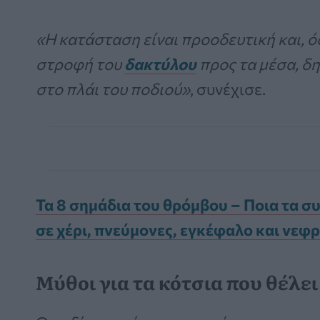
«Η κατάσταση είναι προοδευτική και, 
στροφή του
δακτύλου
προς τα μέσα, δ
στο πλάι του ποδιού»
, συνέχισε.
Τα 8 σημάδια του θρόμβου – Ποια τα σ
σε χέρι, πνεύμονες, εγκέφαλο και νεφ
Μύθοι για τα κότσια που θέλει