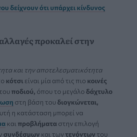
ου δείχνουν ότι υπάρχει κίνδυνος
ι αλλαγές προκαλεί στην
ότητα και την αποτελεσματικότητα
 το
κότσι
είναι μία από τις πιο
κοινές
του
ποδιού,
όπου το μεγάλο
δάχτυλο
ρωση
στη βάση του
διογκώνεται,
υτή η κατάσταση μπορεί να
μα
και
προβλήματα
στην επιλογή
ν
συνδέσμων
και των
τενόντων
του