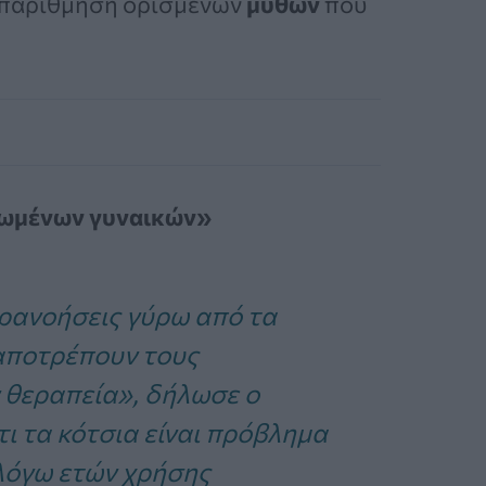
απαρίθμηση ορισμένων
μύθων
που
κιωμένων γυναικών»
ρανοήσεις γύρω από τα
 αποτρέπουν τους
 θεραπεία», δήλωσε ο
τι τα κότσια είναι πρόβλημα
 λόγω ετών χρήσης