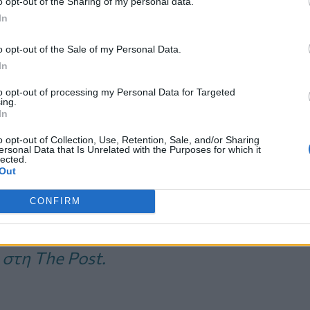
o opt-out of the Sharing of my personal data.
ης εκπομπής του TLC
«My Feet Are
In
 είναι απλώς ένα
αισθητικό ζήτημα
o opt-out of the Sale of my Personal Data.
In
ο νομίζουμε.
to opt-out of processing my Personal Data for Targeted
ing.
In
τι τα κότσια είναι απλές
o opt-out of Collection, Use, Retention, Sale, and/or Sharing
ersonal Data that Is Unrelated with the Purposes for which it
στο πλάι του δακτύλου,
lected.
Out
αι σύνθετες παραμορφώσεις
CONFIRM
ή άρθρωση στο πόδι, η
χτυλο να μετατοπίζεται
στη The Post.