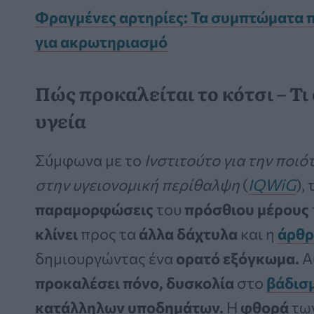
Φραγμένες αρτηρίες: Τα συμπτώματα π
για ακρωτηριασμό
Πώς προκαλείται το κότσι – Τ
υγεία
Σύμφωνα με το
Ινστιτούτο για την ποι
στην υγειονομική περίθαλψη
(
IQWiG
),
παραμορφώσεις
του
πρόσθιου μέρους
κλίνει
προς τα
άλλα δάχτυλα
και η
άρθ
δημιουργώντας ένα
ορατό εξόγκωμα.
Α
προκαλέσει πόνο, δυσκολία
στο
βάδισ
κατάλληλων υποδημάτων.
Η
φθορά
τω