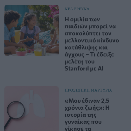
ΝΕΑ ΕΡΕΥΝΑ
Η ομιλία των
παιδιών μπορεί να
αποκαλύπτει τον
μελλοντικό κίνδυνο
κατάθλιψης και
άγχους – Τι έδειξε
μελέτη του
Stanford με AI
ΠΡΟΣΩΠΙΚΗ ΜΑΡΤΥΡΙΑ
«Μου έδιναν 2,5
χρόνια ζωής»: Η
ιστορία της
γυναίκας που
νίκησε τα