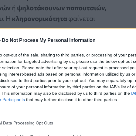
νών
ή
ψηλοτάκουνων παπουτσιών,
υ. Η
κληρονομικότητα
φαίνεται
ου.
-
Do Not Process My Personal Information
to opt-out of the sale, sharing to third parties, or processing of your per
Καρκίνος Προστάτη:
formation for targeted advertising by us, please use the below opt-out s
Νέα Ελάχιστα
r selection. Please note that after your opt-out request is processed y
eing interest-based ads based on personal information utilized by us or
Επεμβατική Εστιακή
disclosed to third parties prior to your opt-out. You may separately opt-
Θεραπεία με NanoKnife
losure of your personal information by third parties on the IAB’s list of
. This information may also be disclosed by us to third parties on the
IA
Participants
that may further disclose it to other third parties.
l Data Processing Opt Outs