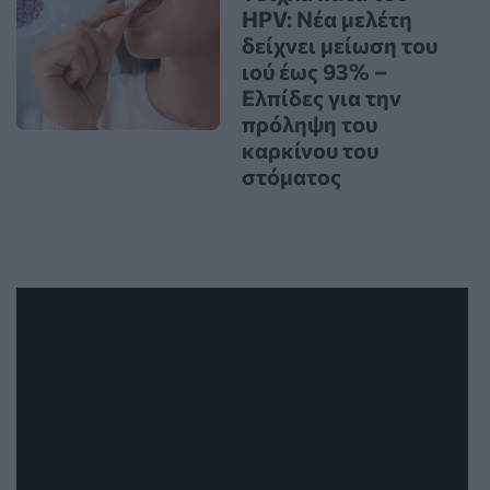
HPV: Νέα μελέτη
δείχνει μείωση του
ιού έως 93% –
Ελπίδες για την
πρόληψη του
καρκίνου του
στόματος