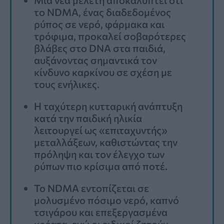
το NDMA, ένας διαδεδομένος
ρύπος σε νερό, φάρμακα και
τρόφιμα, προκαλεί σοβαρότερες
βλάβες στο DNA στα παιδιά,
αυξάνοντας σημαντικά τον
κίνδυνο καρκίνου σε σχέση με
τους ενήλικες.
Η ταχύτερη κυτταρική ανάπτυξη
κατά την παιδική ηλικία
λειτουργεί ως «επιταχυντής»
μεταλλάξεων, καθιστώντας την
πρόληψη και τον έλεγχο των
ρύπων πιο κρίσιμα από ποτέ.
Το NDMA εντοπίζεται σε
μολυσμένο πόσιμο νερό, καπνό
τσιγάρου και επεξεργασμένα
κρέατα, ενώ οι ειδικοί ζητούν