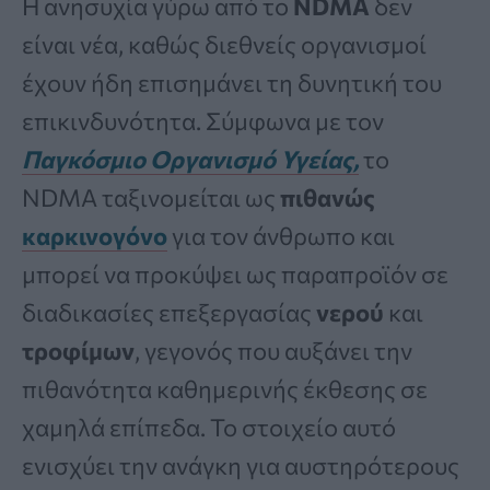
Η ανησυχία γύρω από το
NDMA
δεν
είναι νέα, καθώς διεθνείς οργανισμοί
έχουν ήδη επισημάνει τη δυνητική του
επικινδυνότητα. Σύμφωνα με τον
Παγκόσμιο Οργανισμό Υγείας,
το
NDMA ταξινομείται ως
πιθανώς
καρκινογόνο
για τον άνθρωπο και
μπορεί να προκύψει ως παραπροϊόν σε
διαδικασίες επεξεργασίας
νερού
και
τροφίμων
, γεγονός που αυξάνει την
πιθανότητα καθημερινής έκθεσης σε
χαμηλά επίπεδα. Το στοιχείο αυτό
ενισχύει την ανάγκη για αυστηρότερους