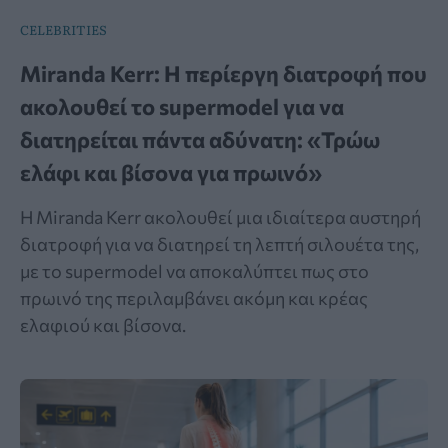
CELEBRITIES
Miranda Kerr: Η περίεργη διατροφή που
ακολουθεί το supermodel για να
διατηρείται πάντα αδύνατη: «Τρώω
ελάφι και βίσονα για πρωινό»
Η Miranda Kerr ακολουθεί μια ιδιαίτερα αυστηρή
διατροφή για να διατηρεί τη λεπτή σιλουέτα της,
με το supermodel να αποκαλύπτει πως στο
πρωινό της περιλαμβάνει ακόμη και κρέας
ελαφιού και βίσονα.