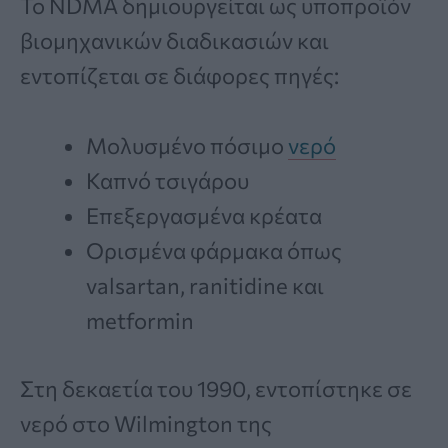
Το NDMA δημιουργείται ως υποπροϊόν
βιομηχανικών διαδικασιών και
εντοπίζεται σε διάφορες πηγές:
Μολυσμένο πόσιμο
νερό
Καπνό τσιγάρου
Επεξεργασμένα κρέατα
Ορισμένα φάρμακα όπως
valsartan, ranitidine και
metformin
Στη δεκαετία του 1990, εντοπίστηκε σε
νερό στο Wilmington της