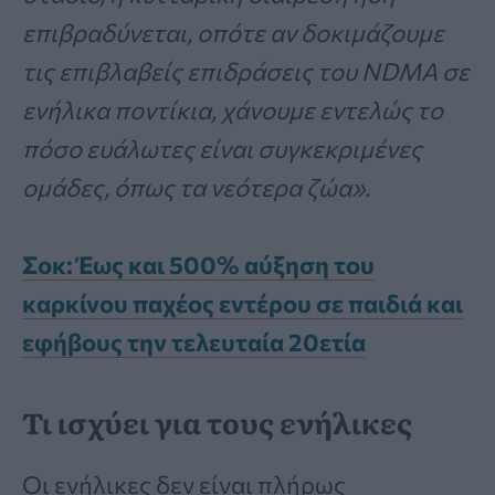
επιβραδύνεται, οπότε αν δοκιμάζουμε
τις επιβλαβείς επιδράσεις του NDMA σε
ενήλικα ποντίκια, χάνουμε εντελώς το
πόσο ευάλωτες είναι συγκεκριμένες
ομάδες, όπως τα νεότερα ζώα».
Σοκ: Έως και 500% αύξηση του
καρκίνου παχέος εντέρου σε παιδιά και
εφήβους την τελευταία 20ετία
Τι ισχύει για τους ενήλικες
Οι ενήλικες δεν είναι πλήρως