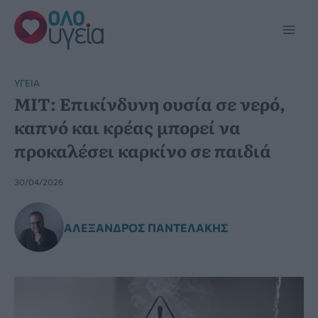
Μετάβαση
στο
Main
περιεχόμενο
Men
YΓΕΊΑ
MIT: Επικίνδυνη ουσία σε νερό,
καπνό και κρέας μπορεί να
προκαλέσει καρκίνο σε παιδιά
30/04/2026
ΑΛΈΞΑΝΔΡΟΣ ΠΑΝΤΕΛΆΚΗΣ