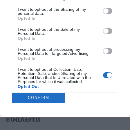
μεταλλάξεις και τελικά σε
I want to opt-out of the Sharing of my
personal data.
καρκίνο
Opted In
I want to opt-out of the Sale of my
Personal Data.
«Οι αρχικές δομικές αλλαγές στο DNA
Opted In
είχαν πολύ διαφορετικές συνέπειες
I want to opt-out of processing my
Personal Data for Targeted Advertising.
ανάλογα με την ηλικία»
, επισημαίνει η
Opted In
Engelward.
«Οι διπλές θραύσεις
I want to opt-out of Collection, Use,
Retention, Sale, and/or Sharing of my
παρατηρήθηκαν αποκλειστικά στα
Personal Data that Is Unrelated with the
Purposes for which it was collected.
νεαρά».
Opted Out
CONFIRM
Γιατί τα παιδιά είναι πιο
ευάλωτα