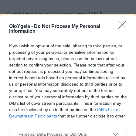
Αυτές προσκολλώνται στο DNA,
προκαλώντας βλάβες που μπορεί να
OloYgeia -
Do Not Process My Personal
Information
εξελιχθούν σε μεταλλάξεις.
If you wish to opt-out of the sale, sharing to third parties, or
processing of your personal or sensitive information for
Οι επιστήμονες διαπίστωσαν ότι:
targeted advertising by us, please use the below opt-out
section to confirm your selection. Please note that after your
opt-out request is processed you may continue seeing
Τα αρχικά επίπεδα βλάβης ήταν
interest-based ads based on personal information utilized by
us or personal information disclosed to third parties prior to
παρόμοια σε νεαρά και ενήλικα
your opt-out. You may separately opt-out of the further
disclosure of your personal information by third parties on the
ζώα
IAB’s list of downstream participants. This information may
Στα νεαρά εμφανίστηκαν διπλές
also be disclosed by us to third parties on the
IAB’s List of
Downstream Participants
that may further disclose it to other
θραύσεις DNA
third parties.
Οι θραύσεις αυτές οδηγούν σε
Personal Data Processing Opt Outs