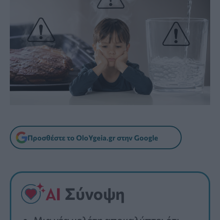
Προσθέστε το OloYgeia.gr στην Google
Σύνοψη
Μια νέα μελέτη αποκαλύπτει ότι