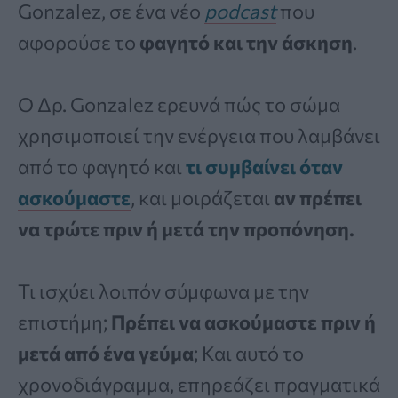
Gonzalez, σε ένα νέο
podcast
που
αφορούσε το
φαγητό και την άσκηση
.
Ο Δρ. Gonzalez ερευνά πώς το σώμα
χρησιμοποιεί την ενέργεια που λαμβάνει
από το φαγητό και
τι συμβαίνει όταν
ασκούμαστε
, και μοιράζεται
αν πρέπει
να τρώτε πριν ή μετά την προπόνηση.
Τι ισχύει λοιπόν σύμφωνα με την
επιστήμη;
Πρέπει να ασκούμαστε πριν ή
μετά από ένα γεύμα
; Και αυτό το
χρονοδιάγραμμα, επηρεάζει πραγματικά