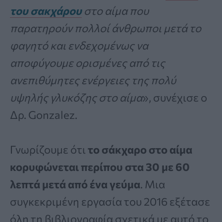
του σακχάρου
στο αίμα που
παρατηρούν πολλοί άνθρωποι μετά το
φαγητό και ενδεχομένως να
αποφύγουμε ορισμένες από τις
ανεπιθύμητες ενέργειες της πολύ
υψηλής γλυκόζης στο αίμα
», συνέχισε ο
Δρ. Gonzalez.
Γνωρίζουμε ότι
το σάκχαρο στο αίμα
κορυφώνεται περίπου στα 30 με 60
λεπτά μετά από ένα γεύμα
. Μια
συγκεκριμένη εργασία του 2016 εξέτασε
όλη τη βιβλιογραφία σχετικά με αυτό το