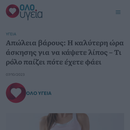
Μετάβαση
στο
Main
περιεχόμενο
Men
YΓΕΊΑ
Απώλεια βάρους: Η καλύτερη ώρα
άσκησης για να κάψετε λίπος – Τι
ρόλο παίζει πότε έχετε φάει
07/10/2023
ΌΛΟ ΥΓΕΊΑ