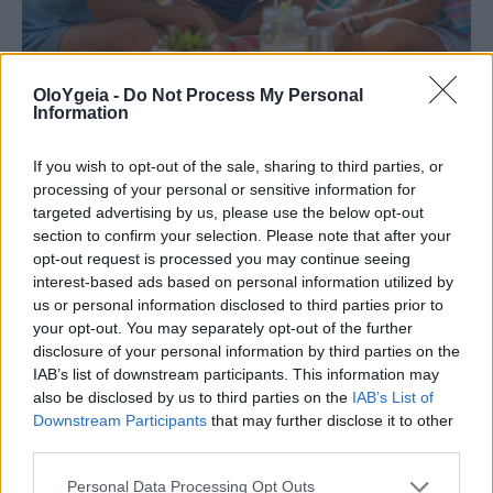
OloYgeia -
Do Not Process My Personal
ΝΕΑ ΕΡΕΥΝΑ
Information
Η ομιλία των παιδιών μπορεί να
If you wish to opt-out of the sale, sharing to third parties, or
processing of your personal or sensitive information for
αποκαλύπτει τον μελλοντικό κίνδυνο
targeted advertising by us, please use the below opt-out
κατάθλιψης και άγχους – Τι έδειξε
section to confirm your selection. Please note that after your
opt-out request is processed you may continue seeing
μελέτη του Stanford με AI
interest-based ads based on personal information utilized by
us or personal information disclosed to third parties prior to
Νέα μελέτη του Stanford δείχνει ότι η ανάλυση
your opt-out. You may separately opt-out of the further
της ομιλίας παιδιών με τεχνητή νοημοσύνη
disclosure of your personal information by third parties on the
IAB’s list of downstream participants. This information may
μπορεί να εντοπίσει μελλοντικό κίνδυνο
also be disclosed by us to third parties on the
IAB’s List of
κατάθλιψης και άγχους. Τι εντόπισαν οι
Downstream Participants
that may further disclose it to other
επιστήμονες;
third parties.
Personal Data Processing Opt Outs