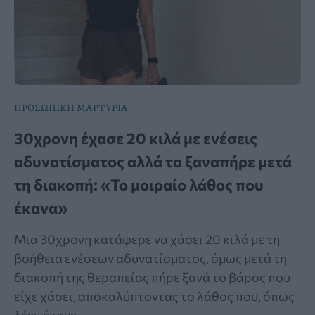
ΠΡΟΣΩΠΙΚΗ ΜΑΡΤΥΡΙΑ
30χρονη έχασε 20 κιλά με ενέσεις
αδυνατίσματος αλλά τα ξαναπήρε μετά
τη διακοπή: «Το μοιραίο λάθος που
έκανα»
Μια 30χρονη κατάφερε να χάσει 20 κιλά με τη
βοήθεια ενέσεων αδυνατίσματος, όμως μετά τη
διακοπή της θεραπείας πήρε ξανά το βάρος που
είχε χάσει, αποκαλύπτοντας το λάθος που, όπως
λέει, έκανε.