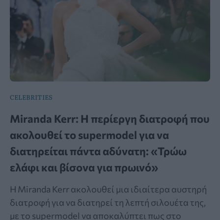
CELEBRITIES
Miranda Kerr: Η περίεργη διατροφή που
ακολουθεί το supermodel για να
διατηρείται πάντα αδύνατη: «Τρώω
ελάφι και βίσονα για πρωινό»
Η Miranda Kerr ακολουθεί μια ιδιαίτερα αυστηρή
διατροφή για να διατηρεί τη λεπτή σιλουέτα της,
με το supermodel να αποκαλύπτει πως στο