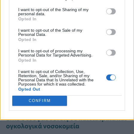
Διαβάστε Περισσότερα
I want to opt-out of the Sharing of my
personal data.
Opted In
Ενίσχυση του ΕΚΑΒ και αναβάθμιση
των δομών Υγείας σε Λαμία και
I want to opt-out of the Sale of my
Personal Data.
Καρδίτσα
Opted In
Αποδίδουν τα κίνητρα για τη
I want to opt-out of processing my
Personal Data for Targeted Advertising.
στελέχωση των υγειονομικών μονάδων
Opted In
στα νησιά-Το παράδειγμα της Λέρου
I want to opt-out of Collection, Use,
Retention, Sale, and/or Sharing of my
ΕΣΥ δύο ταχυτήτων: Πάνω από 6 στους
Personal Data that Is Unrelated with the
Purposes for which it was collected.
10 γιατρούς βρίσκονται σε Αθήνα και
Opted Out
Θεσσαλονίκη
CONFIRM
Αξιολόγηση ΕΣΥ: Ξεκίνησαν τα πρώτα
SMS στους ασθενείς σε παιδιατρικά και
ογκολογικά νοσοκομεία