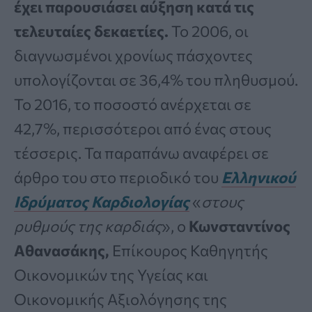
έχει παρουσιάσει αύξηση κατά τις
τελευταίες δεκαετίες.
Το 2006, οι
διαγνωσμένοι χρονίως πάσχοντες
υπολογίζονται σε 36,4% του πληθυσμού.
Το 2016, το ποσοστό ανέρχεται σε
42,7%, περισσότεροι από ένας στους
τέσσερις. Τα παραπάνω αναφέρει σε
άρθρο του στο περιοδικό του
Ελληνικού
Ιδρύματος Καρδιολογίας
«
στους
ρυθμούς της καρδιάς
», ο
Κωνσταντίνος
Αθανασάκης,
Επίκουρος Καθηγητής
Οικονομικών της Υγείας και
Οικονομικής Αξιολόγησης της