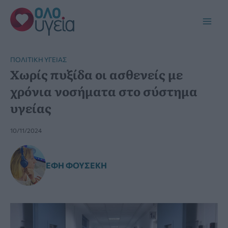
Μετάβαση
στο
Main
περιεχόμενο
Men
ΠΟΛΙΤΙΚΉ ΥΓΕΊΑΣ
Χωρίς πυξίδα οι ασθενείς με
χρόνια νοσήματα στο σύστημα
υγείας
10/11/2024
ΈΦΗ ΦΟΥΣΈΚΗ