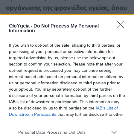
οργάνωσης της φροντίδας υγείας, όπου
ο ασθενής θα σταματήσει να
OloYgeia -
Do Not Process My Personal
περιστρέφεται γύρω από το σύστημα
Information
υγείας
, αναζητώντας, πολλές φορές
If you wish to opt-out of the sale, sharing to third parties, or
μάταια και χωρίς πυξίδα, υπηρεσίες.
processing of your personal or sensitive information for
targeted advertising by us, please use the below opt-out
Αντίθετα, το σύστημα θα πρέπει να
section to confirm your selection. Please note that after your
αρχίσει να περιστρέφεται γύρω από τον
opt-out request is processed you may continue seeing
interest-based ads based on personal information utilized by
ασθενή, οργανώνοντας τη φροντίδα και
us or personal information disclosed to third parties prior to
your opt-out. You may separately opt-out of the further
τις υπηρεσίες με βάση το σύνολο των
disclosure of your personal information by third parties on the
αναγκών του.
IAB’s list of downstream participants. This information may
also be disclosed by us to third parties on the
IAB’s List of
Downstream Participants
that may further disclose it to other
third parties.
Personal Data Processing Opt Outs