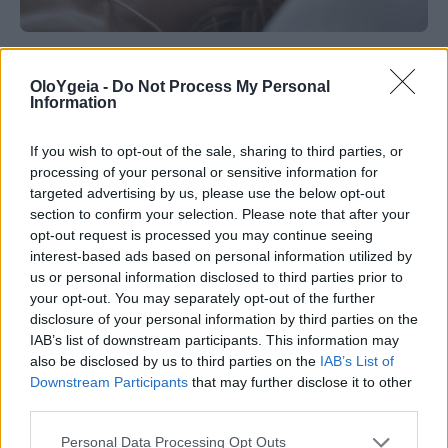
ΤΟ ΓΝΩΡΙΖΑΤΕ;
OloYgeia -
Do Not Process My Personal
Information
Οργασμός: Τι παθαίνει ο εγκέφαλος τη
στιγμή της κορύφωσης και άλλα 9 facts
If you wish to opt-out of the sale, sharing to third parties, or
που ίσως δεν γνωρίζατε
processing of your personal or sensitive information for
targeted advertising by us, please use the below opt-out
section to confirm your selection. Please note that after your
Οργασμός: Τι συμβαίνει στον εγκέφαλο τη στιγμή
opt-out request is processed you may continue seeing
της κορύφωσης και ακόμη 9 εντυπωσιακά facts
interest-based ads based on personal information utilized by
που ίσως δεν γνωρίζατε για τη λειτουργία του
us or personal information disclosed to third parties prior to
σώματος.
your opt-out. You may separately opt-out of the further
disclosure of your personal information by third parties on the
IAB’s list of downstream participants. This information may
also be disclosed by us to third parties on the
IAB’s List of
Downstream Participants
that may further disclose it to other
third parties.
Personal Data Processing Opt Outs