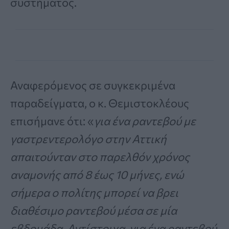
συστήματος.
Αναφερόμενος σε συγκεκριμένα
παραδείγματα, ο κ. Θεμιστοκλέους
επισήμανε ότι: «
για ένα ραντεβού με
γαστρεντερολόγο στην Αττική
απαιτούνταν στο παρελθόν χρόνος
αναμονής από 8 έως 10 μήνες, ενώ
σήμερα ο πολίτης μπορεί να βρει
διαθέσιμο ραντεβού μέσα σε μία
εβδομάδα. Αντίστοιχα, για ένα ραντεβού