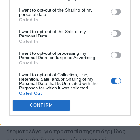
I want to opt-out of the Sharing of my
personal data.
Opted In
I want to opt-out of the Sale of my
Personal Data.
Opted In
I want to opt-out of processing my
Personal Data for Targeted Advertising.
Opted In
ΣΥΜΒΟΥΛΕΣ ΕΙΔΙΚΩΝ
I want to opt-out of Collection, Use,
Απώλεια κολλαγόνου μετά τα 35: Η
Retention, Sale, and/or Sharing of my
Personal Data that Is Unrelated with the
Purposes for which it was collected.
ρουτίνα περιποίησης προσώπου που
Opted Out
ακολουθούν οι celebrities
CONFIRM
Μετά τα 35, η φυσική παραγωγή κολλαγόνου
μειώνεται. Ποια συστατικά προτείνουν οι
δερματολόγοι για προστασία της επιδερμίδας
και υποστήριξη της φυσικής παραγωγής