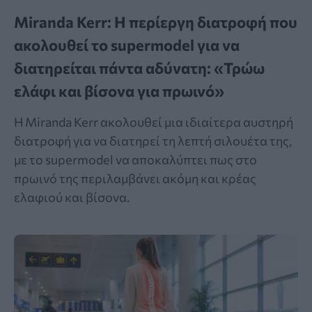
Miranda Kerr: Η περίεργη διατροφή που
ακολουθεί το supermodel για να
διατηρείται πάντα αδύνατη: «Τρώω
ελάφι και βίσονα για πρωινό»
Η Miranda Kerr ακολουθεί μια ιδιαίτερα αυστηρή
διατροφή για να διατηρεί τη λεπτή σιλουέτα της,
με το supermodel να αποκαλύπτει πως στο
πρωινό της περιλαμβάνει ακόμη και κρέας
ελαφιού και βίσονα.